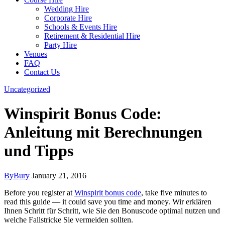
Wedding Hire
Corporate Hire
Schools & Events Hire
Retirement & Residential Hire
Party Hire
Venues
FAQ
Contact Us
Uncategorized
Winspirit Bonus Code:
Anleitung mit Berechnungen
und Tipps
By
Bury
January 21, 2016
Before you register at
Winspirit bonus code
, take five minutes to
read this guide — it could save you time and money. Wir erklären
Ihnen Schritt für Schritt, wie Sie den Bonuscode optimal nutzen und
welche Fallstricke Sie vermeiden sollten.