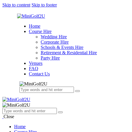
Skip to content
Skip to footer
Home
Course Hire
Wedding Hire
Corporate Hire
Schools & Events Hire
Retirement & Residential Hire
Party Hire
Venues
FAQ
Contact Us
Close
Home
Course Hire