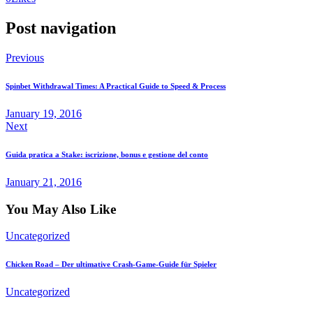
Post navigation
Previous
Spinbet Withdrawal Times: A Practical Guide to Speed & Process
January 19, 2016
Next
Guida pratica a Stake: iscrizione, bonus e gestione del conto
January 21, 2016
You May Also Like
Uncategorized
Chicken Road – Der ultimative Crash‑Game‑Guide für Spieler
Uncategorized