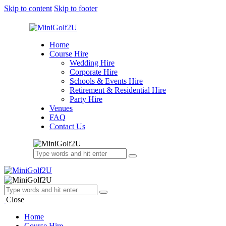
Skip to content
Skip to footer
Home
Course Hire
Wedding Hire
Corporate Hire
Schools & Events Hire
Retirement & Residential Hire
Party Hire
Venues
FAQ
Contact Us
Close
Home
Course Hire