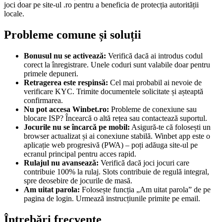
joci doar pe site-ul .ro pentru a beneficia de protecția autorității
locale.
Probleme comune și soluții
Bonusul nu se activează:
Verifică dacă ai introdus codul
corect la înregistrare. Unele coduri sunt valabile doar pentru
primele depuneri.
Retragerea este respinsă:
Cel mai probabil ai nevoie de
verificare KYC. Trimite documentele solicitate și așteaptă
confirmarea.
Nu pot accesa Winbet.ro:
Probleme de conexiune sau
blocare ISP? Încearcă o altă rețea sau contactează suportul.
Jocurile nu se încarcă pe mobil:
Asigură-te că folosești un
browser actualizat și ai conexiune stabilă. Winbet app este o
aplicație web progresivă (PWA) – poți adăuga site-ul pe
ecranul principal pentru acces rapid.
Rulajul nu avansează:
Verifică dacă joci jocuri care
contribuie 100% la rulaj. Slots contribuie de regulă integral,
spre deosebire de jocurile de masă.
Am uitat parola:
Folosește funcția „Am uitat parola” de pe
pagina de login. Urmează instrucțiunile primite pe email.
Întrebări frecvente