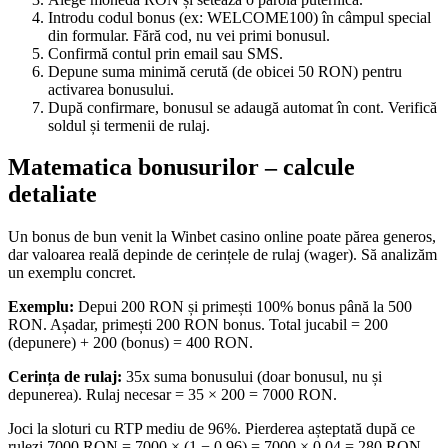
Introdu codul bonus (ex: WELCOME100) în câmpul special
din formular. Fără cod, nu vei primi bonusul.
Confirmă contul prin email sau SMS.
Depune suma minimă cerută (de obicei 50 RON) pentru
activarea bonusului.
După confirmare, bonusul se adaugă automat în cont. Verifică
soldul și termenii de rulaj.
Matematica bonusurilor – calcule
detaliate
Un bonus de bun venit la Winbet casino online poate părea generos,
dar valoarea reală depinde de cerințele de rulaj (wager). Să analizăm
un exemplu concret.
Exemplu:
Depui 200 RON și primești 100% bonus până la 500
RON. Așadar, primești 200 RON bonus. Total jucabil = 200
(depunere) + 200 (bonus) = 400 RON.
Cerința de rulaj:
35x suma bonusului (doar bonusul, nu și
depunerea). Rulaj necesar = 35 × 200 = 7000 RON.
Joci la sloturi cu RTP mediu de 96%. Pierderea așteptată după ce
rulezi 7000 RON = 7000 × (1 − 0.96) = 7000 × 0.04 = 280 RON.