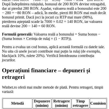
După îndeplinirea rulajului, bonusul de 200 RON devine retragabil,
dar ai pierdut 280 RON. Așadar, valoarea reală a bonusului este 200
− 280 = −80 RON – adică, în medie, pierzi 80 RON mai mult decât
bonusul primit. Dacă joci la jocuri cu RTP mai mare (98%),
pierderea așteptată scade la 7000 × 0.02 = 140 RON, iar valoarea
reală devine 200 − 140 = 60 RON.
Formulă generală:
Valoarea reală a bonusului = Suma bonus −
(Suma bonus × Cerința de rulaj × (1 − RTP)).
Pentru a evalua un cod bonus, aplică această formulă cu datele tale.
Nu uita că unele jocuri contribuie mai puțin la rulaj (de exemplu,
blackjack 10%, rulete 20%). Verifică întotdeauna contribuția
jocurilor.
Operațiuni financiare – depuneri și
retrageri
Winbet.ro oferă mai multe metode de plată. Pentru retrageri, timpii
variază:
Depunere
Retragere
Timp
Metodă
Comision
(minim)
(minim)
retragere