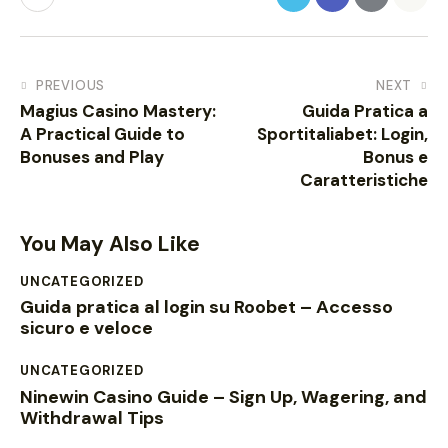
PREVIOUS
NEXT
Magius Casino Mastery:
Guida Pratica a
A Practical Guide to
Sportitaliabet: Login,
Bonuses and Play
Bonus e
Caratteristiche
You May Also Like
UNCATEGORIZED
Guida pratica al login su Roobet – Accesso
sicuro e veloce
UNCATEGORIZED
Ninewin Casino Guide – Sign Up, Wagering, and
Withdrawal Tips