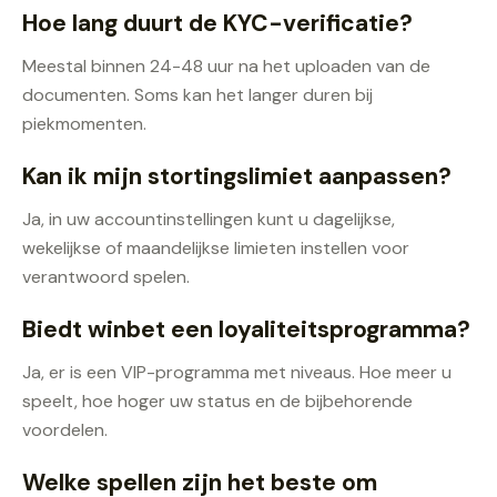
Hoe lang duurt de KYC-verificatie?
Meestal binnen 24-48 uur na het uploaden van de
documenten. Soms kan het langer duren bij
piekmomenten.
Kan ik mijn stortingslimiet aanpassen?
Ja, in uw accountinstellingen kunt u dagelijkse,
wekelijkse of maandelijkse limieten instellen voor
verantwoord spelen.
Biedt winbet een loyaliteitsprogramma?
Ja, er is een VIP-programma met niveaus. Hoe meer u
speelt, hoe hoger uw status en de bijbehorende
voordelen.
Welke spellen zijn het beste om