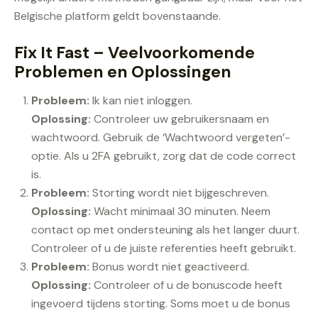
Belgische platform geldt bovenstaande.
Fix It Fast – Veelvoorkomende
Problemen en Oplossingen
Probleem:
Ik kan niet inloggen.
Oplossing:
Controleer uw gebruikersnaam en
wachtwoord. Gebruik de ‘Wachtwoord vergeten’-
optie. Als u 2FA gebruikt, zorg dat de code correct
is.
Probleem:
Storting wordt niet bijgeschreven.
Oplossing:
Wacht minimaal 30 minuten. Neem
contact op met ondersteuning als het langer duurt.
Controleer of u de juiste referenties heeft gebruikt.
Probleem:
Bonus wordt niet geactiveerd.
Oplossing:
Controleer of u de bonuscode heeft
ingevoerd tijdens storting. Soms moet u de bonus