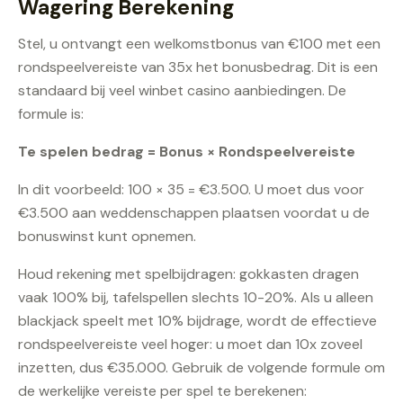
Wagering Berekening
Stel, u ontvangt een welkomstbonus van €100 met een
rondspeelvereiste van 35x het bonusbedrag. Dit is een
standaard bij veel winbet casino aanbiedingen. De
formule is:
Te spelen bedrag = Bonus × Rondspeelvereiste
In dit voorbeeld: 100 × 35 = €3.500. U moet dus voor
€3.500 aan weddenschappen plaatsen voordat u de
bonuswinst kunt opnemen.
Houd rekening met spelbijdragen: gokkasten dragen
vaak 100% bij, tafelspellen slechts 10-20%. Als u alleen
blackjack speelt met 10% bijdrage, wordt de effectieve
rondspeelvereiste veel hoger: u moet dan 10x zoveel
inzetten, dus €35.000. Gebruik de volgende formule om
de werkelijke vereiste per spel te berekenen: