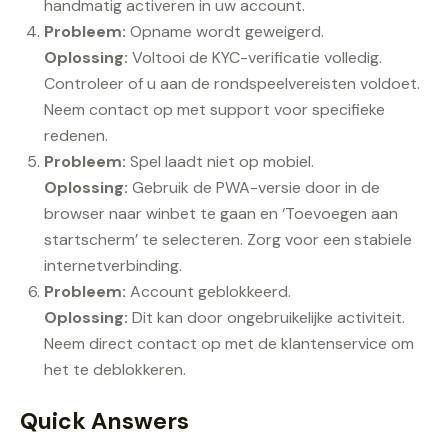
handmatig activeren in uw account.
Probleem:
Opname wordt geweigerd.
Oplossing:
Voltooi de KYC-verificatie volledig.
Controleer of u aan de rondspeelvereisten voldoet.
Neem contact op met support voor specifieke
redenen.
Probleem:
Spel laadt niet op mobiel.
Oplossing:
Gebruik de PWA-versie door in de
browser naar winbet te gaan en ‘Toevoegen aan
startscherm’ te selecteren. Zorg voor een stabiele
internetverbinding.
Probleem:
Account geblokkeerd.
Oplossing:
Dit kan door ongebruikelijke activiteit.
Neem direct contact op met de klantenservice om
het te deblokkeren.
Quick Answers