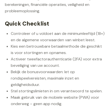
berekeningen, financiële operaties, veiligheid en
probleemoplossing.
Quick Checklist
Controleer of u voldoet aan de minimumleeftijd (18+)
en de algemene voorwaarden van winbet leest.
Kies een betrouwbare betaalmethode die geschikt
is voor stortingen en opnames.
Activeer tweefactorauthenticatie (2FA) voor extra
beveiliging van uw account.
Bekijk de bonusvoorwaarden: let op
rondspeelvereisten, maximale inzet en
geldigheidsduur.
Stel stortingslimieten in om verantwoord te spelen.
Maak gebruik van de mobiele website (PWA) voor
onderweg – geen app nodig.