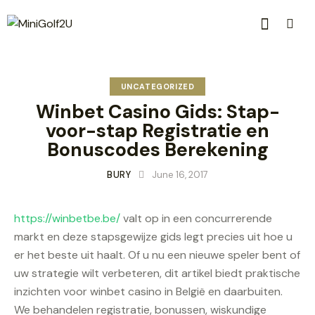
UNCATEGORIZED
Winbet Casino Gids: Stap-
voor-stap Registratie en
Bonuscodes Berekening
BURY
June 16, 2017
https://winbetbe.be/
valt op in een concurrerende
markt en deze stapsgewijze gids legt precies uit hoe u
er het beste uit haalt. Of u nu een nieuwe speler bent of
uw strategie wilt verbeteren, dit artikel biedt praktische
inzichten voor winbet casino in België en daarbuiten.
We behandelen registratie, bonussen, wiskundige