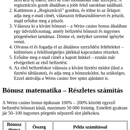
regisztrációs gomb általában a jobb felső sarokban található.
Kattintson a „Regisztráció” gombra, és töltse ki az űrlapot:
adja meg e-mail címét, válasszon felhasználónevet és jelszót,
majd erősítse meg a jelszót.
Válassza ki a kívánt bónuszt – a Weiss casino bonus általában
egy üdvözlőcsomag, amely befizetési bónuszt és ingyenes
pörgetéseket tartalmaz. Döntse el, melyiket szeretné igénybe
venni.
Olvassa el és fogadja el az általános szerződési feltételeket –
különösen a felelősségteljes játékkal kapcsolatos részeket.
Erősítse meg e-mail címét a kapott linkkel – ezután már
elvégezheti az első befizetést.
Az első befizetéskor válassza a kívánt fizetési módot (lásd a
fizetési táblázatot), és adja meg a bónuszkódot, ha szükséges.
Ezzel aktiválja a Weiss casino free spins ajánlatot is.
Bónusz matematika – Részletes számítás
A Weiss casino bonus tipikusan 100% – 200% közötti egyező
befizetési bónuszt kínál, maximum 50 000 forintig. Emellett gyakran
jár 50–100 ingyenes pörgetés népszerű slot játékokra.
Bónusz
Összeg
Példa számítással
típusa