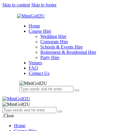
Skip to content
Skip to footer
Home
Course Hire
Wedding Hire
Corporate Hire
Schools & Events Hire
Retirement & Residential Hire
Party Hire
Venues
FAQ
Contact Us
Close
Home
Course Hire