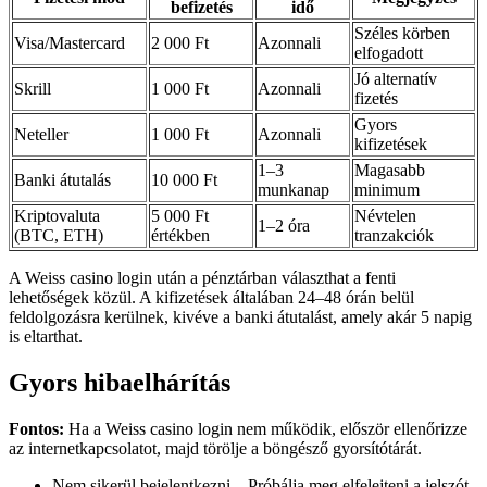
befizetés
idő
Széles körben
Visa/Mastercard
2 000 Ft
Azonnali
elfogadott
Jó alternatív
Skrill
1 000 Ft
Azonnali
fizetés
Gyors
Neteller
1 000 Ft
Azonnali
kifizetések
1–3
Magasabb
Banki átutalás
10 000 Ft
munkanap
minimum
Kriptovaluta
5 000 Ft
Névtelen
1–2 óra
(BTC, ETH)
értékben
tranzakciók
A Weiss casino login után a pénztárban választhat a fenti
lehetőségek közül. A kifizetések általában 24–48 órán belül
feldolgozásra kerülnek, kivéve a banki átutalást, amely akár 5 napig
is eltarthat.
Gyors hibaelhárítás
Fontos:
Ha a Weiss casino login nem működik, először ellenőrizze
az internetkapcsolatot, majd törölje a böngésző gyorsítótárát.
Nem sikerül bejelentkezni – Próbálja meg elfelejteni a jelszót,