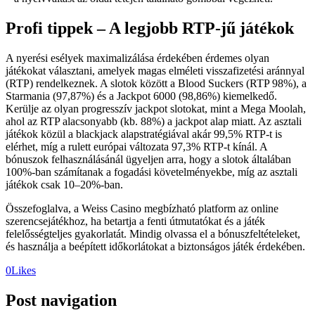
Profi tippek – A legjobb RTP-jű játékok
A nyerési esélyek maximalizálása érdekében érdemes olyan
játékokat választani, amelyek magas elméleti visszafizetési aránnyal
(RTP) rendelkeznek. A slotok között a Blood Suckers (RTP 98%), a
Starmania (97,87%) és a Jackpot 6000 (98,86%) kiemelkedő.
Kerülje az olyan progresszív jackpot slotokat, mint a Mega Moolah,
ahol az RTP alacsonyabb (kb. 88%) a jackpot alap miatt. Az asztali
játékok közül a blackjack alapstratégiával akár 99,5% RTP-t is
elérhet, míg a rulett európai változata 97,3% RTP-t kínál. A
bónuszok felhasználásánál ügyeljen arra, hogy a slotok általában
100%-ban számítanak a fogadási követelményekbe, míg az asztali
játékok csak 10–20%-ban.
Összefoglalva, a Weiss Casino megbízható platform az online
szerencsejátékhoz, ha betartja a fenti útmutatókat és a játék
felelősségteljes gyakorlatát. Mindig olvassa el a bónuszfeltételeket,
és használja a beépített időkorlátokat a biztonságos játék érdekében.
0
Likes
Post navigation