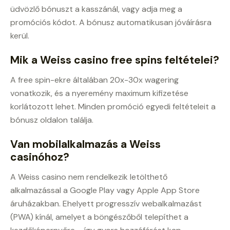
üdvözlő bónuszt a kasszánál, vagy adja meg a
promóciós kódot. A bónusz automatikusan jóváírásra
kerül.
Mik a Weiss casino free spins feltételei?
A free spin-ekre általában 20x-30x wagering
vonatkozik, és a nyeremény maximum kifizetése
korlátozott lehet. Minden promóció egyedi feltételeit a
bónusz oldalon találja.
Van mobilalkalmazás a Weiss
casinóhoz?
A Weiss casino nem rendelkezik letölthető
alkalmazással a Google Play vagy Apple App Store
áruházakban. Ehelyett progresszív webalkalmazást
(PWA) kínál, amelyet a böngészőből telepíthet a