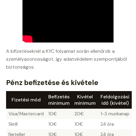
A kifizetéseknél a KYC folyamat során ellenőrzik a
személyazonosságot, így adatvédelem szempontjából
biztonságos.
Pénz befizetése és kivétele
Befizetés
Kivétel
Feldolgozási
Fizetési mód
minimum
minimum
idő (kivétel)
Visa/Mastercard
10€
20€
1-3 munkanap
Skrill
10€
10€
24 óra
Neteller
10€
10€
24 óra