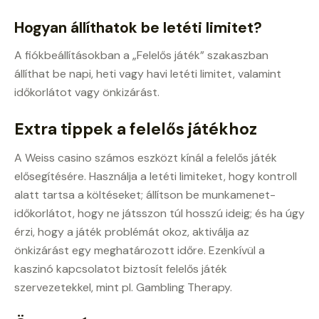
Hogyan állíthatok be letéti limitet?
A fiókbeállításokban a „Felelős játék” szakaszban
állíthat be napi, heti vagy havi letéti limitet, valamint
időkorlátot vagy önkizárást.
Extra tippek a felelős játékhoz
A Weiss casino számos eszközt kínál a felelős játék
elősegítésére. Használja a letéti limiteket, hogy kontroll
alatt tartsa a költéseket; állítson be munkamenet-
időkorlátot, hogy ne játsszon túl hosszú ideig; és ha úgy
érzi, hogy a játék problémát okoz, aktiválja az
önkizárást egy meghatározott időre. Ezenkívül a
kaszinó kapcsolatot biztosít felelős játék
szervezetekkel, mint pl. Gambling Therapy.