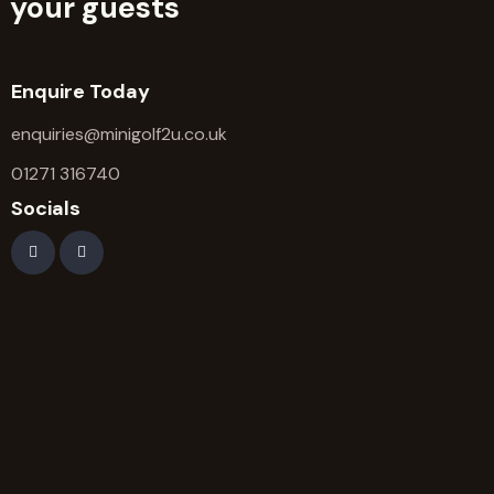
your guests
Enquire Today
enquiries@minigolf2u.co.uk
01271 316740
Socials