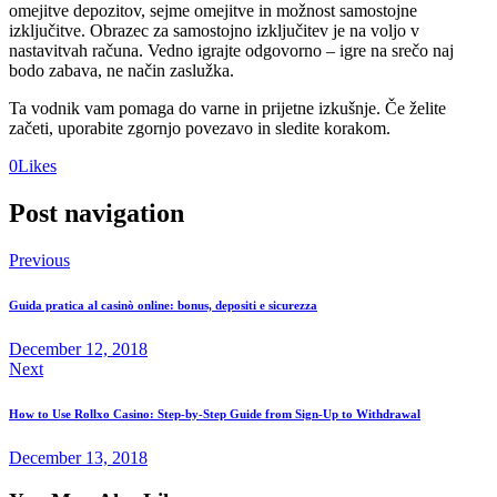
omejitve depozitov, sejme omejitve in možnost samostojne
izključitve. Obrazec za samostojno izključitev je na voljo v
nastavitvah računa. Vedno igrajte odgovorno – igre na srečo naj
bodo zabava, ne način zaslužka.
Ta vodnik vam pomaga do varne in prijetne izkušnje. Če želite
začeti, uporabite zgornjo povezavo in sledite korakom.
0
Likes
Post navigation
Previous
Guida pratica al casinò online: bonus, depositi e sicurezza
December 12, 2018
Next
How to Use Rollxo Casino: Step-by-Step Guide from Sign-Up to Withdrawal
December 13, 2018