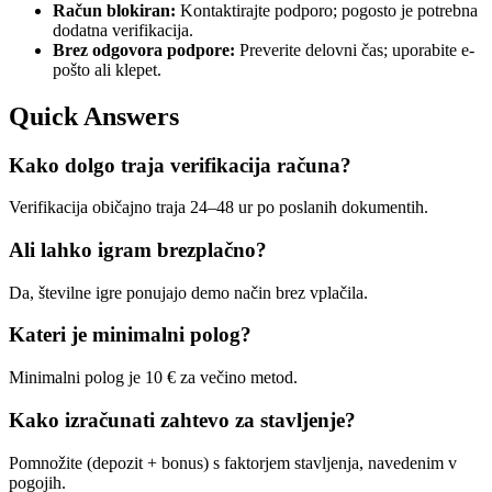
Račun blokiran:
Kontaktirajte podporo; pogosto je potrebna
dodatna verifikacija.
Brez odgovora podpore:
Preverite delovni čas; uporabite e-
pošto ali klepet.
Quick Answers
Kako dolgo traja verifikacija računa?
Verifikacija običajno traja 24–48 ur po poslanih dokumentih.
Ali lahko igram brezplačno?
Da, številne igre ponujajo demo način brez vplačila.
Kateri je minimalni polog?
Minimalni polog je 10 € za večino metod.
Kako izračunati zahtevo za stavljenje?
Pomnožite (depozit + bonus) s faktorjem stavljenja, navedenim v
pogojih.