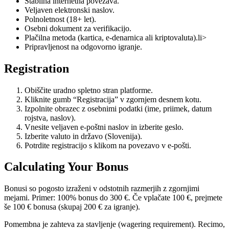
Stabilna internetna povezava.
Veljaven elektronski naslov.
Polnoletnost (18+ let).
Osebni dokument za verifikacijo.
Plačilna metoda (kartica, e-denarnica ali kriptovaluta).li>
Pripravljenost na odgovorno igranje.
Registration
Obiščite uradno spletno stran platforme.
Kliknite gumb “Registracija” v zgornjem desnem kotu.
Izpolnite obrazec z osebnimi podatki (ime, priimek, datum
rojstva, naslov).
Vnesite veljaven e-poštni naslov in izberite geslo.
Izberite valuto in državo (Slovenija).
Potrdite registracijo s klikom na povezavo v e-pošti.
Calculating Your Bonus
Bonusi so pogosto izraženi v odstotnih razmerjih z zgornjimi
mejami. Primer: 100% bonus do 300 €. Če vplačate 100 €, prejmete
še 100 € bonusa (skupaj 200 € za igranje).
Pomembna je zahteva za stavljenje (wagering requirement). Recimo,