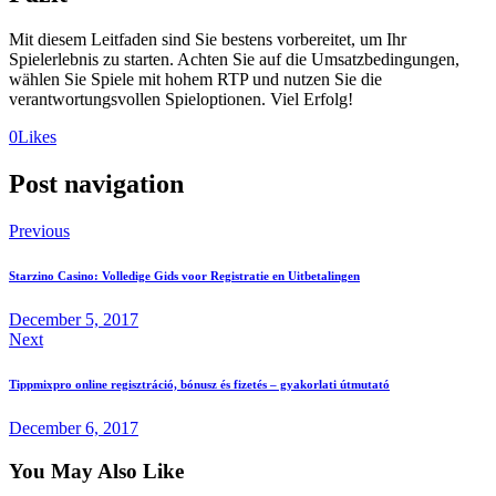
Mit diesem Leitfaden sind Sie bestens vorbereitet, um Ihr
Spielerlebnis zu starten. Achten Sie auf die Umsatzbedingungen,
wählen Sie Spiele mit hohem RTP und nutzen Sie die
verantwortungsvollen Spieloptionen. Viel Erfolg!
0
Likes
Post navigation
Previous
Starzino Casino: Volledige Gids voor Registratie en Uitbetalingen
December 5, 2017
Next
Tippmixpro online regisztráció, bónusz és fizetés – gyakorlati útmutató
December 6, 2017
You May Also Like