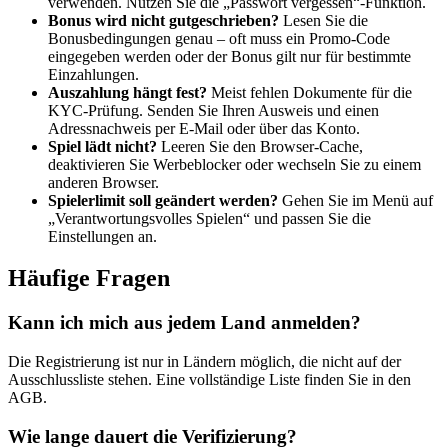
verwenden. Nutzen Sie die „Passwort vergessen“-Funktion.
Bonus wird nicht gutgeschrieben?
Lesen Sie die
Bonusbedingungen genau – oft muss ein Promo-Code
eingegeben werden oder der Bonus gilt nur für bestimmte
Einzahlungen.
Auszahlung hängt fest?
Meist fehlen Dokumente für die
KYC-Prüfung. Senden Sie Ihren Ausweis und einen
Adressnachweis per E-Mail oder über das Konto.
Spiel lädt nicht?
Leeren Sie den Browser-Cache,
deaktivieren Sie Werbeblocker oder wechseln Sie zu einem
anderen Browser.
Spielerlimit soll geändert werden?
Gehen Sie im Menü auf
„Verantwortungsvolles Spielen“ und passen Sie die
Einstellungen an.
Häufige Fragen
Kann ich mich aus jedem Land anmelden?
Die Registrierung ist nur in Ländern möglich, die nicht auf der
Ausschlussliste stehen. Eine vollständige Liste finden Sie in den
AGB.
Wie lange dauert die Verifizierung?