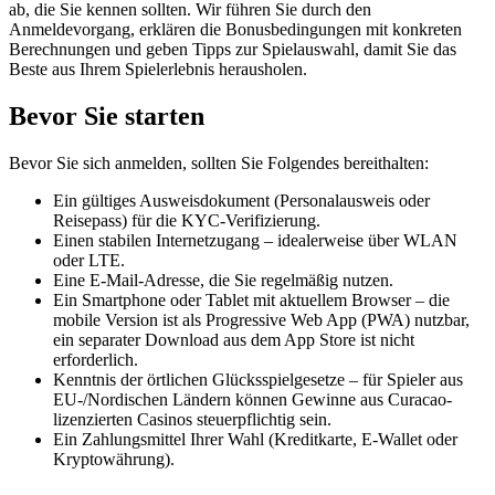
ab, die Sie kennen sollten. Wir führen Sie durch den
Anmeldevorgang, erklären die Bonusbedingungen mit konkreten
Berechnungen und geben Tipps zur Spielauswahl, damit Sie das
Beste aus Ihrem Spielerlebnis herausholen.
Bevor Sie starten
Bevor Sie sich anmelden, sollten Sie Folgendes bereithalten:
Ein gültiges Ausweisdokument (Personalausweis oder
Reisepass) für die KYC-Verifizierung.
Einen stabilen Internetzugang – idealerweise über WLAN
oder LTE.
Eine E-Mail-Adresse, die Sie regelmäßig nutzen.
Ein Smartphone oder Tablet mit aktuellem Browser – die
mobile Version ist als Progressive Web App (PWA) nutzbar,
ein separater Download aus dem App Store ist nicht
erforderlich.
Kenntnis der örtlichen Glücksspielgesetze – für Spieler aus
EU-/Nordischen Ländern können Gewinne aus Curacao-
lizenzierten Casinos steuerpflichtig sein.
Ein Zahlungsmittel Ihrer Wahl (Kreditkarte, E-Wallet oder
Kryptowährung).