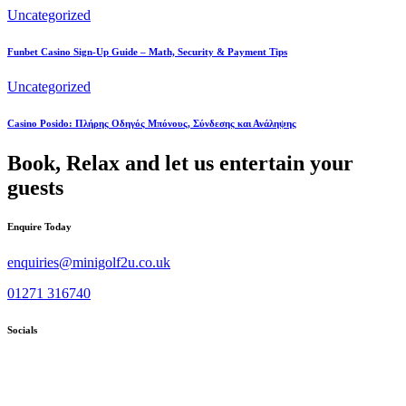
Uncategorized
Funbet Casino Sign-Up Guide – Math, Security & Payment Tips
Uncategorized
Casino Posido: Πλήρης Οδηγός Μπόνους, Σύνδεσης και Ανάληψης
Book, Relax and let us entertain your
guests
Enquire Today
enquiries@minigolf2u.co.uk
01271 316740
Socials