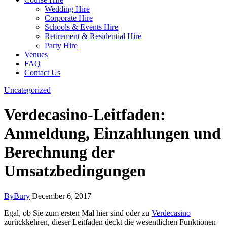
Wedding Hire
Corporate Hire
Schools & Events Hire
Retirement & Residential Hire
Party Hire
Venues
FAQ
Contact Us
Uncategorized
Verdecasino-Leitfaden:
Anmeldung, Einzahlungen und
Berechnung der
Umsatzbedingungen
By
Bury
December 6, 2017
Egal, ob Sie zum ersten Mal hier sind oder zu
Verdecasino
zurückkehren, dieser Leitfaden deckt die wesentlichen Funktionen