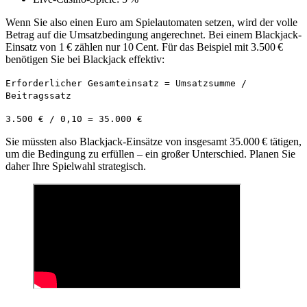
Wenn Sie also einen Euro am Spielautomaten setzen, wird der volle
Betrag auf die Umsatzbedingung angerechnet. Bei einem Blackjack-
Einsatz von 1 € zählen nur 10 Cent. Für das Beispiel mit 3.500 €
benötigen Sie bei Blackjack effektiv:
Erforderlicher Gesamteinsatz = Umsatzsumme /
Beitragssatz
3.500 € / 0,10 = 35.000 €
Sie müssten also Blackjack-Einsätze von insgesamt 35.000 € tätigen,
um die Bedingung zu erfüllen – ein großer Unterschied. Planen Sie
daher Ihre Spielwahl strategisch.