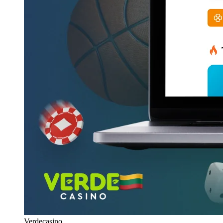
Verdecasino