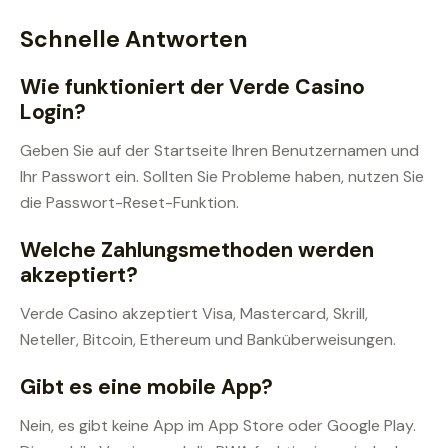
Schnelle Antworten
Wie funktioniert der Verde Casino
Login?
Geben Sie auf der Startseite Ihren Benutzernamen und
Ihr Passwort ein. Sollten Sie Probleme haben, nutzen Sie
die Passwort-Reset-Funktion.
Welche Zahlungsmethoden werden
akzeptiert?
Verde Casino akzeptiert Visa, Mastercard, Skrill,
Neteller, Bitcoin, Ethereum und Banküberweisungen.
Gibt es eine mobile App?
Nein, es gibt keine App im App Store oder Google Play.