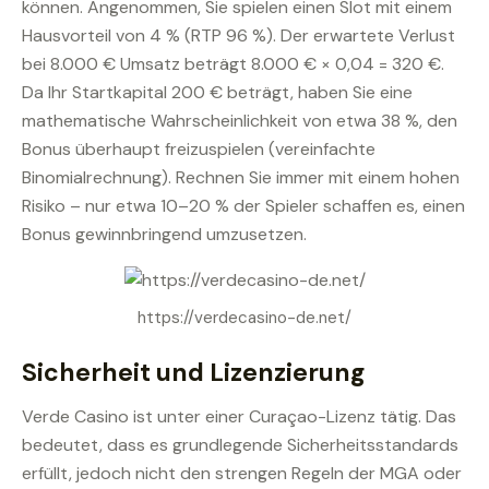
können. Angenommen, Sie spielen einen Slot mit einem
Hausvorteil von 4 % (RTP 96 %). Der erwartete Verlust
bei 8.000 € Umsatz beträgt 8.000 € × 0,04 = 320 €.
Da Ihr Startkapital 200 € beträgt, haben Sie eine
mathematische Wahrscheinlichkeit von etwa 38 %, den
Bonus überhaupt freizuspielen (vereinfachte
Binomialrechnung). Rechnen Sie immer mit einem hohen
Risiko – nur etwa 10–20 % der Spieler schaffen es, einen
Bonus gewinnbringend umzusetzen.
https://verdecasino-de.net/
Sicherheit und Lizenzierung
Verde Casino ist unter einer Curaçao-Lizenz tätig. Das
bedeutet, dass es grundlegende Sicherheitsstandards
erfüllt, jedoch nicht den strengen Regeln der MGA oder