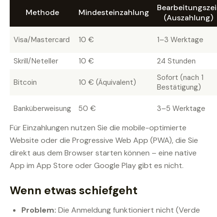
Bearbeitungszei
Methode
Mindesteinzahlung
(Auszahlung)
Visa/Mastercard
10 €
1–3 Werktage
Skrill/Neteller
10 €
24 Stunden
Sofort (nach 1
Bitcoin
10 € (Äquivalent)
Bestätigung)
Banküberweisung
50 €
3–5 Werktage
Für Einzahlungen nutzen Sie die mobile-optimierte
Website oder die Progressive Web App (PWA), die Sie
direkt aus dem Browser starten können – eine native
App im App Store oder Google Play gibt es nicht.
Wenn etwas schiefgeht
Problem:
Die Anmeldung funktioniert nicht (Verde