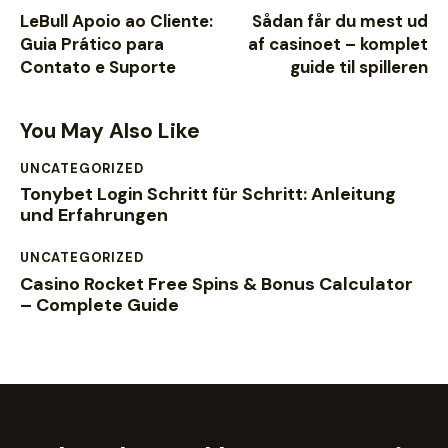
LeBull Apoio ao Cliente:
Sådan får du mest ud
Guia Prático para
af casinoet – komplet
Contato e Suporte
guide til spilleren
You May Also Like
UNCATEGORIZED
Tonybet Login Schritt für Schritt: Anleitung
und Erfahrungen
UNCATEGORIZED
Casino Rocket Free Spins & Bonus Calculator
– Complete Guide