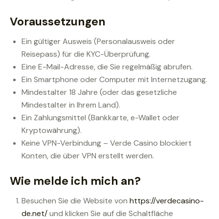
Voraussetzungen
Ein gültiger Ausweis (Personalausweis oder
Reisepass) für die KYC-Überprüfung.
Eine E-Mail-Adresse, die Sie regelmäßig abrufen.
Ein Smartphone oder Computer mit Internetzugang.
Mindestalter 18 Jahre (oder das gesetzliche
Mindestalter in Ihrem Land).
Ein Zahlungsmittel (Bankkarte, e-Wallet oder
Kryptowährung).
Keine VPN-Verbindung – Verde Casino blockiert
Konten, die über VPN erstellt werden.
Wie melde ich mich an?
Besuchen Sie die Website von
https://verdecasino-
de.net/
und klicken Sie auf die Schaltfläche