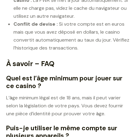
casino :
La PWA se met à jour automatiquement. Si
elle ne charge pas, videz le cache du navigateur ou
utilisez un autre navigateur.
Conflit de devise :
Si votre compte est en euros
mais que vous avez déposé en dollars, le casino
convertit automatiquement au taux du jour. Vérifiez
l’historique des transactions.
À savoir – FAQ
Quel est l’âge minimum pour jouer sur
ce casino ?
L’âge minimum légal est de 18 ans, mais il peut varier
selon la législation de votre pays. Vous devez fournir
une pièce d’identité pour prouver votre âge.
Puis-je utiliser le même compte sur
plusieurs appareils ?