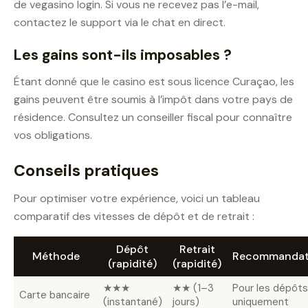
de vegasino login. Si vous ne recevez pas l’e-mail,
contactez le support via le chat en direct.
Les gains sont-ils imposables ?
Étant donné que le casino est sous licence Curaçao, les
gains peuvent être soumis à l’impôt dans votre pays de
résidence. Consultez un conseiller fiscal pour connaître
vos obligations.
Conseils pratiques
Pour optimiser votre expérience, voici un tableau
comparatif des vitesses de dépôt et de retrait :
Dépôt
Retrait
Méthode
Recommandat
(rapidité)
(rapidité)
★★★
★★ (1–3
Pour les dépôts
Carte bancaire
(instantané)
jours)
uniquement