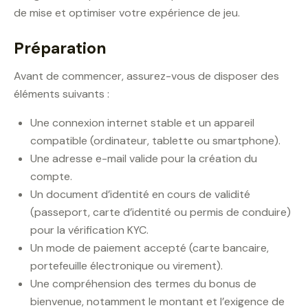
de mise et optimiser votre expérience de jeu.
Préparation
Avant de commencer, assurez-vous de disposer des
éléments suivants :
Une connexion internet stable et un appareil
compatible (ordinateur, tablette ou smartphone).
Une adresse e-mail valide pour la création du
compte.
Un document d’identité en cours de validité
(passeport, carte d’identité ou permis de conduire)
pour la vérification KYC.
Un mode de paiement accepté (carte bancaire,
portefeuille électronique ou virement).
Une compréhension des termes du bonus de
bienvenue, notamment le montant et l’exigence de