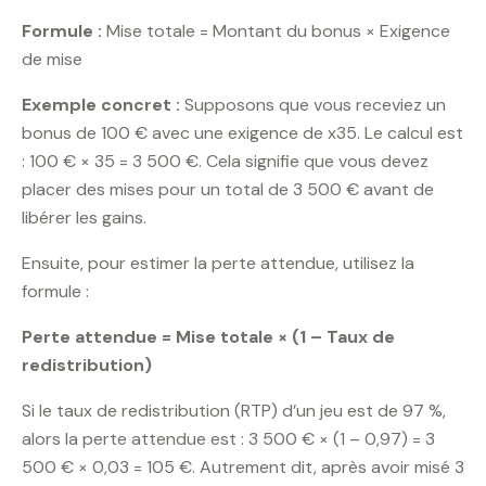
Formule :
Mise totale = Montant du bonus × Exigence
de mise
Exemple concret :
Supposons que vous receviez un
bonus de 100 € avec une exigence de x35. Le calcul est
: 100 € × 35 = 3 500 €. Cela signifie que vous devez
placer des mises pour un total de 3 500 € avant de
libérer les gains.
Ensuite, pour estimer la perte attendue, utilisez la
formule :
Perte attendue = Mise totale × (1 – Taux de
redistribution)
Si le taux de redistribution (RTP) d’un jeu est de 97 %,
alors la perte attendue est : 3 500 € × (1 – 0,97) = 3
500 € × 0,03 = 105 €. Autrement dit, après avoir misé 3