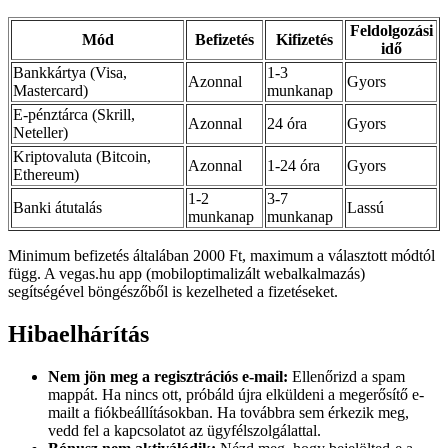
Feldolgozási
Mód
Befizetés
Kifizetés
idő
Bankkártya (Visa,
1-3
Azonnal
Gyors
Mastercard)
munkanap
E-pénztárca (Skrill,
Azonnal
24 óra
Gyors
Neteller)
Kriptovaluta (Bitcoin,
Azonnal
1-24 óra
Gyors
Ethereum)
1-2
3-7
Banki átutalás
Lassú
munkanap
munkanap
Minimum befizetés általában 2000 Ft, maximum a választott módtól
függ. A vegas.hu app (mobiloptimalizált webalkalmazás)
segítségével böngészőből is kezelheted a fizetéseket.
Hibaelhárítás
Nem jön meg a regisztrációs e-mail:
Ellenőrizd a spam
mappát. Ha nincs ott, próbáld újra elküldeni a megerősítő e-
mailt a fiókbeállításokban. Ha továbbra sem érkezik meg,
vedd fel a kapcsolatot az ügyfélszolgálattal.