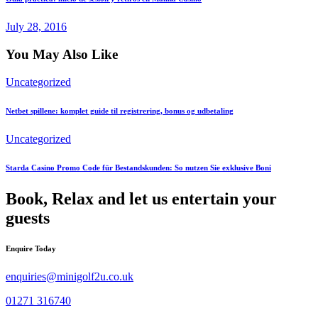
July 28, 2016
You May Also Like
Uncategorized
Netbet spillene: komplet guide til registrering, bonus og udbetaling
Uncategorized
Starda Casino Promo Code für Bestandskunden: So nutzen Sie exklusive Boni
Book, Relax and let us entertain your
guests
Enquire Today
enquiries@minigolf2u.co.uk
01271 316740