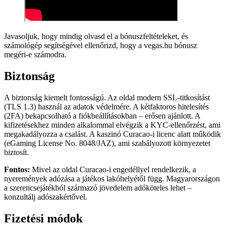
Javasoljuk, hogy mindig olvasd el a bónuszfeltételeket, és
számológép segítségével ellenőrizd, hogy a vegas.hu bónusz
megéri-e számodra.
Biztonság
A biztonság kiemelt fontosságú. Az oldal modern SSL-titkosítást
(TLS 1.3) használ az adatok védelmére. A kétfaktoros hitelesítés
(2FA) bekapcsolható a fiókbeállításokban – erősen ajánlott. A
kifizetésekhez minden alkalommal elvégzik a KYC-ellenőrzést, ami
megakadályozza a csalást. A kaszinó Curacao-i licenc alatt működik
(eGaming License No. 8048/JAZ), ami szabályozott környezetet
biztosít.
Fontos:
Mivel az oldal Curacao-i engedéllyel rendelkezik, a
nyeremények adózása a játékos lakóhelyétől függ. Magyarországon
a szerencsejátékból származó jövedelem adóköteles lehet –
konzultálj adószakértővel.
Fizetési módok