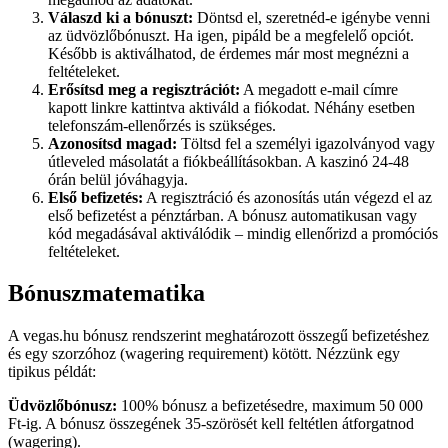
Válaszd ki a bónuszt:
Döntsd el, szeretnéd-e igénybe venni
az üdvözlőbónuszt. Ha igen, pipáld be a megfelelő opciót.
Később is aktiválhatod, de érdemes már most megnézni a
feltételeket.
Erősítsd meg a regisztrációt:
A megadott e-mail címre
kapott linkre kattintva aktiváld a fiókodat. Néhány esetben
telefonszám-ellenőrzés is szükséges.
Azonosítsd magad:
Töltsd fel a személyi igazolványod vagy
útleveled másolatát a fiókbeállításokban. A kaszinó 24-48
órán belül jóváhagyja.
Első befizetés:
A regisztráció és azonosítás után végezd el az
első befizetést a pénztárban. A bónusz automatikusan vagy
kód megadásával aktiválódik – mindig ellenőrizd a promóciós
feltételeket.
Bónuszmatematika
A vegas.hu bónusz rendszerint meghatározott összegű befizetéshez
és egy szorzóhoz (wagering requirement) kötött. Nézzünk egy
tipikus példát:
Üdvözlőbónusz:
100% bónusz a befizetésedre, maximum 50 000
Ft-ig. A bónusz összegének 35-szörösét kell feltétlen átforgatnod
(wagering).