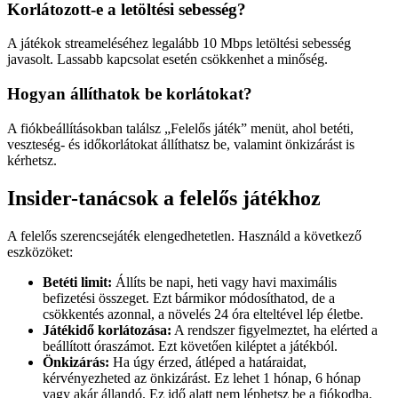
Korlátozott-e a letöltési sebesség?
A játékok streameléséhez legalább 10 Mbps letöltési sebesség
javasolt. Lassabb kapcsolat esetén csökkenhet a minőség.
Hogyan állíthatok be korlátokat?
A fiókbeállításokban találsz „Felelős játék” menüt, ahol betéti,
veszteség- és időkorlátokat állíthatsz be, valamint önkizárást is
kérhetsz.
Insider-tanácsok a felelős játékhoz
A felelős szerencsejáték elengedhetetlen. Használd a következő
eszközöket:
Betéti limit:
Állíts be napi, heti vagy havi maximális
befizetési összeget. Ezt bármikor módosíthatod, de a
csökkentés azonnal, a növelés 24 óra elteltével lép életbe.
Játékidő korlátozása:
A rendszer figyelmeztet, ha elérted a
beállított óraszámot. Ezt követően kiléptet a játékból.
Önkizárás:
Ha úgy érzed, átléped a határaidat,
kérvényezheted az önkizárást. Ez lehet 1 hónap, 6 hónap
vagy akár állandó. Ez idő alatt nem léphetsz be a fiókodba.