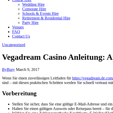
Wedding Hire
Corporate Hire
Schools & Events Hire
Retirement & Residential Hire
Party Hire
Venues
FAQ
Contact Us
Uncategorized
Vegadream Casino Anleitung: 
By
Bury
March 9, 2017
Wenn Sie einen zuverlässigen Leitfaden für
https://vegadream.de.com
sind – mit diesen praktischen Schritten werden Sie schnell vertraut mit
Vorbereitung
Stellen Sie sicher, dass Sie eine gültige E-Mail-Adresse und ein
Halten Sie einen gültigen Ausweis oder Reisepass bereit – für