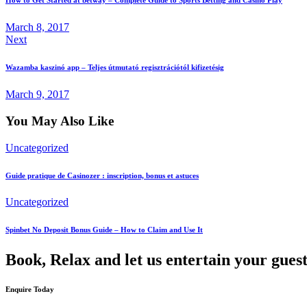
How to Get Started at betway – Complete Guide to Sports Betting and Casino Play
March 8, 2017
Next
Wazamba kaszinó app – Teljes útmutató regisztrációtól kifizetésig
March 9, 2017
You May Also Like
Uncategorized
Guide pratique de Casinozer : inscription, bonus et astuces
Uncategorized
Spinbet No Deposit Bonus Guide – How to Claim and Use It
Book, Relax and let us entertain your guest
Enquire Today