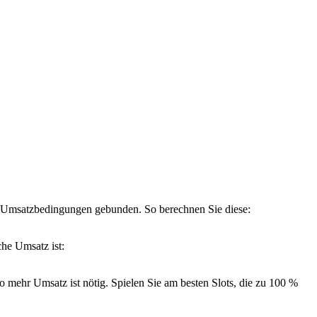
n Umsatzbedingungen gebunden. So berechnen Sie diese:
he Umsatz ist:
.
o mehr Umsatz ist nötig. Spielen Sie am besten Slots, die zu 100 %