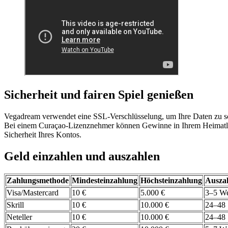
Sicherheit und fairen Spiel genießen
Vegadream verwendet eine SSL-Verschlüsselung, um Ihre Daten zu sc
Bei einem Curaçao-Lizenznehmer können Gewinne in Ihrem Heimatland
Sicherheit Ihres Kontos.
Geld einzahlen und auszahlen
Zahlungsmethode
Mindesteinzahlung
Höchsteinzahlung
Ausza
Visa/Mastercard
10 €
5.000 €
3–5 We
Skrill
10 €
10.000 €
24–48 
Neteller
10 €
10.000 €
24–48 