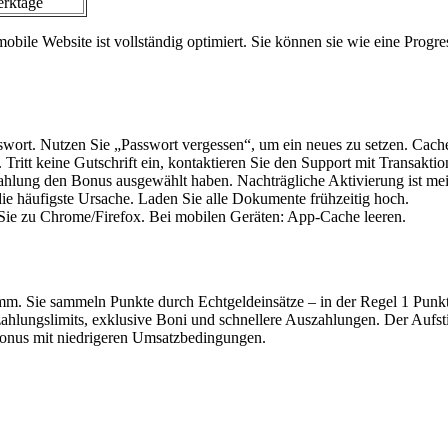
rktage
obile Website ist vollständig optimiert. Sie können sie wie eine Prog
rt. Nutzen Sie „Passwort vergessen“, um ein neues zu setzen. Cache l
ritt keine Gutschrift ein, kontaktieren Sie den Support mit Transaktio
nzahlung den Bonus ausgewählt haben. Nachträgliche Aktivierung ist mei
 häufigste Ursache. Laden Sie alle Dokumente frühzeitig hoch.
Sie zu Chrome/Firefox. Bei mobilen Geräten: App-Cache leeren.
. Sie sammeln Punkte durch Echtgeldeinsätze – in der Regel 1 Punkt pr
ahlungslimits, exklusive Boni und schnellere Auszahlungen. Der Aufstieg
Bonus mit niedrigeren Umsatzbedingungen.