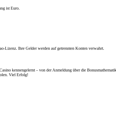
ng ist Euro.
ao-Lizenz. Ihre Gelder werden auf getrennten Konten verwahrt.
m Casino kennengelernt – von der Anmeldung über die Bonusmathematik 
len. Viel Erfolg!