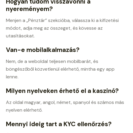
Hogyan tudom visszavonni a
nyereményem?
Menjen a „Pénztár” szekcióba, válassza ki a kifizetési
módot, adja meg az összeget, és kövesse az
utasításokat.
Van-e mobilalkalmazás?
Nem, de a weboldal teljesen mobilbarát, és
böngészőből közvetlenül elérhető, mintha egy app
lenne.
Milyen nyelveken érhető el a kaszinó?
Az oldal magyar, angol, német, spanyol és számos más
nyelven elérhető.
Mennyi ideig tart a KYC ellenőrzés?