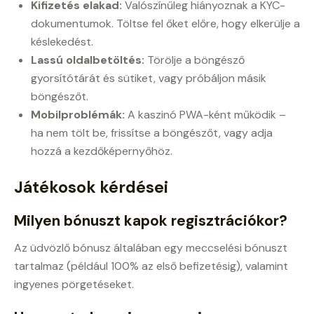
Kifizetés elakad:
Valószínűleg hiányoznak a KYC-
dokumentumok. Töltse fel őket előre, hogy elkerülje a
késlekedést.
Lassú oldalbetöltés:
Törölje a böngésző
gyorsítótárát és sütiket, vagy próbáljon másik
böngészőt.
Mobilproblémák:
A kaszinó PWA-ként működik –
ha nem tölt be, frissítse a böngészőt, vagy adja
hozzá a kezdőképernyőhöz.
Játékosok kérdései
Milyen bónuszt kapok regisztrációkor?
Az üdvözlő bónusz általában egy meccselési bónuszt
tartalmaz (például 100% az első befizetésig), valamint
ingyenes pörgetéseket.