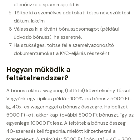
ellenőrizze a spam mappát is.
Töltse ki a személyes adatokat: teljes név, születési
dátum, lakcím.
Válassza ki a kívánt bónuszcsomagot (például
üdvözlő bónusz), ha szeretné.
Ha szükséges, töltse fel a személyazonosító
dokumentumokat a KYC-eljárás részeként.
Hogyan működik a
feltételrendszer?
A bónuszokhoz wagering (feltétel) követelmény társul.
Vegyünk egy tipikus példát: 100%-os bónusz 5000 Ft-
ig, 40x-es wageringgel a bónusz összegre. Ha befizet
5000 Ft-ot, akkor kap további 5000 Ft bónuszt, így az
egyenlege 10000 Ft lesz. A feltétel: a bónusz összeg
40-szeresét kell fogadnia, mielőtt kifizethetné a
nyereményt. A számítás: 5000 Ft (bónusz) × 40 = 200