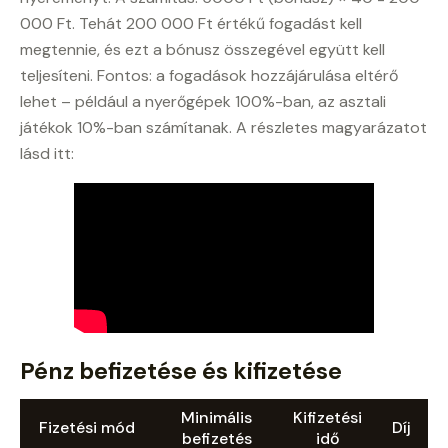
000 Ft. Tehát 200 000 Ft értékű fogadást kell
megtennie, és ezt a bónusz összegével együtt kell
teljesíteni. Fontos: a fogadások hozzájárulása eltérő
lehet – például a nyerőgépek 100%-ban, az asztali
játékok 10%-ban számítanak. A részletes magyarázatot
lásd itt:
Pénz befizetése és kifizetése
Minimális
Kifizetési
Fizetési mód
Díj
befizetés
idő