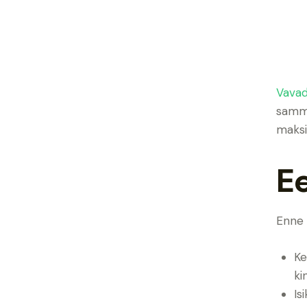
Vavad
samm-
maksi
E
Enne 
Ke
ki
Is