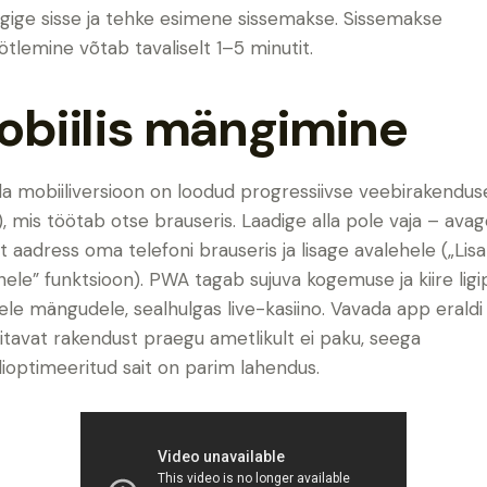
gige sisse ja tehke esimene sissemakse. Sissemakse
ötlemine võtab tavaliselt 1–5 minutit.
obiilis mängimine
a mobiiliversioon on loodud progressiivse veebirakendu
, mis töötab otse brauseris. Laadige alla pole vaja – ava
alt aadress oma telefoni brauseris ja lisage avalehele („Lisa
hele” funktsioon). PWA tagab sujuva kogemuse ja kiire lig
dele mängudele, sealhulgas live-kasiino. Vavada app eraldi
llitavat rakendust praegu ametlikult ei paku, seega
lioptimeeritud sait on parim lahendus.