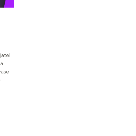
jatel
da
vase
-