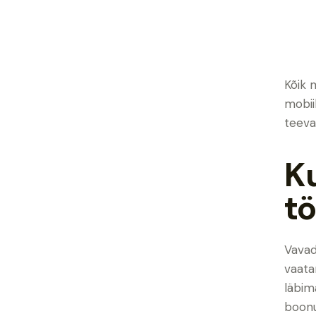
Kõik 
mobii
teeva
K
t
Vavad
vaata
läbim
boonu