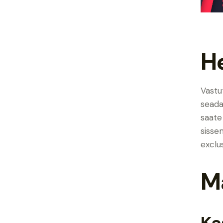
H
Vastu
seada
saate
sisse
exclu
M
Ka