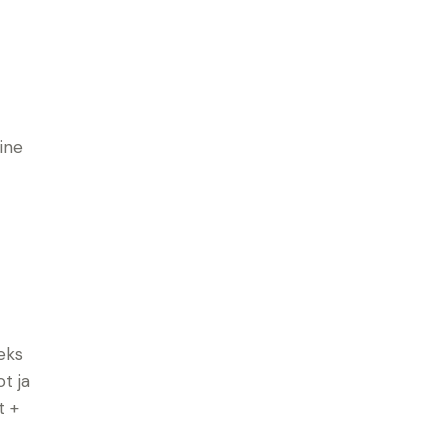
ine
eks
t ja
t +