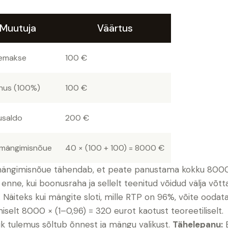
Muutuja
Väärtus
semakse
100 €
nus (100%)
100 €
usaldo
200 €
imängimisnõue
40 × (100 + 100) = 8000 €
ängimisnõue tähendab, et peate panustama kokku 800
 enne, kui boonusraha ja sellelt teenitud võidud välja võtt
. Näiteks kui mängite sloti, mille RTP on 96%, võite oodat
iselt 8000 × (1–0,96) = 320 eurot kaotust teoreetiliselt.
ik tulemus sõltub õnnest ja mängu valikust.
Tähelepanu: