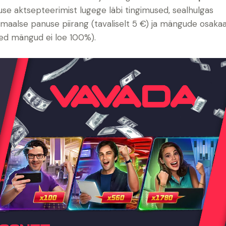
se aktsepteerimist lugege läbi tingimused, sealhulgas
maalse panuse piirang (tavaliselt 5 €) ja mängude osakaa
d mängud ei loe 100%).