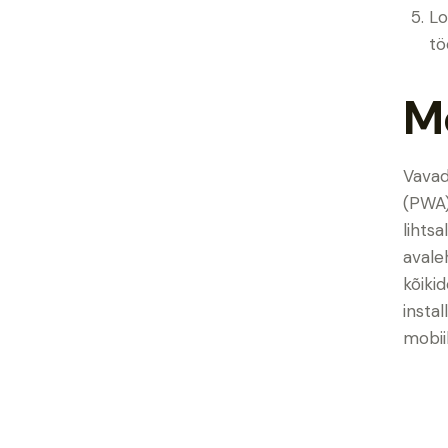
Lo
tö
M
Vavad
(PWA)
lihts
avale
kõiki
insta
mobii