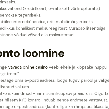
bimiseks.
ksevahend (krediitkaart, e-rahakott või krüptoraha)
ssemakse tegemiseks.
abiilne internetiühendus, eriti mobiilimängimiseks.
adlikkus kohalikest maksureeglitest: Curacao litsentsiga
siinode võidud võivad olla maksustatud.
onto loomine
inge
Vavada online casino
veebilehele ja klõpsake nuppu
egistreeri”.
sestage oma e-posti aadress, looge tugev parool ja valig
listatud valuuta.
itke isikuandmed – nimi, sünnikuupäev ja aadress. Olge t
st hilisem KYC kontroll nõuab nende andmete vastavust.
nnitage e-posti aadress (kontrollige ka rämpspostikausta)