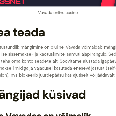
Vavada online casino
ea teada
tustundlik mängimine on oluline. Vavada võimaldab mängi
 ise sissemakse- ja kaotuslimiite, samuti ajapiiranguid. Se
 teha oma konto seadete alt. Soovitame alustada igapäe
makse limiidiga ja vajadusel kasutada eneseväljastust (self
sion), mis blokeerib juurdepääsu kas ajutiselt või jäädavalt.
ängijad küsivad
s Vavadas on võimalik