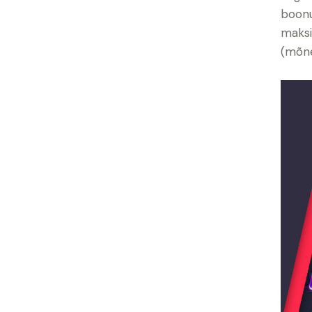
boonu
maksi
(mõne