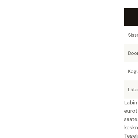
Sis
Boo
Kog
Läb
Läbim
eurot
saate
keskm
Tegel