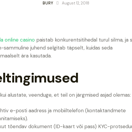
BURY
August 12, 2018
a online casino
paistab konkurentsitihedal turul silma, ja 
sammuline juhend selgitab täpselt, kuidas seda
maalselt ära kasutada.
eltingimused
kui alustate, veenduge, et teil on järgmised asjad olemas:
htiv e-posti aadress ja mobiiltelefon (kontaktandmete
nnitamiseks).
ikut tõendav dokument (ID-kaart või pass) KYC-protseduu