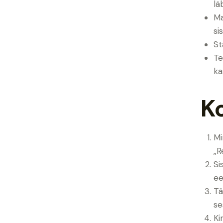
lä
Ma
si
St
Te
ka
K
M
„R
Si
ee
Tä
se
Ki