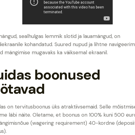
mängud, sealhulgas lemmik slotid ja lauamängud, on
liekraanile kohandatud. Suured nupud ja lihtne navigeerim
d mängimise mugavaks ka väiksemal ekraanil.
uidas boonused
öötavad
as on tervitusboonus üks atraktiivsemaid. Selle mõistmis
me läbi näite. Oletame, et boonus on 100% kuni 500 euro
ängimisnõue (wagering requirement) 40-kordne (deposii
s).