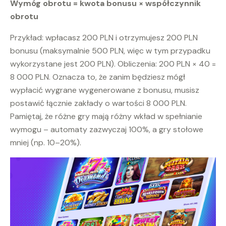
Wymóg obrotu = kwota bonusu × współczynnik
obrotu
Przykład: wpłacasz 200 PLN i otrzymujesz 200 PLN
bonusu (maksymalnie 500 PLN, więc w tym przypadku
wykorzystane jest 200 PLN). Obliczenia: 200 PLN × 40 =
8 000 PLN. Oznacza to, że zanim będziesz mógł
wypłacić wygrane wygenerowane z bonusu, musisz
postawić łącznie zakłady o wartości 8 000 PLN.
Pamiętaj, że różne gry mają różny wkład w spełnianie
wymogu – automaty zazwyczaj 100%, a gry stołowe
mniej (np. 10–20%).