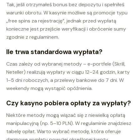
Tak, jeśli otrzymałeś bonus bez depozytu i spełniłeś
warunki obrotu. W kasynie możliwe są promocje typu
„free spins za rejestrację”, jednak przed wypłatą
konieczne jest przejście weryfikacji i obrócenie sumy
zgodnie z regulaminem.
Ile trwa standardowa wypłata?
Czas zależy od wybranej metody – e-portfele (Skrill,
Neteller) realizują wypłaty w ciągu 12–24 godzin, karty
1–5 dni roboczych, a przelewy bankowe do 7 dni. W
weekendy mogą wystąpić opóźnienia.
Czy kasyno pobiera opłaty za wypłaty?
Niektóre metody mogą wiązać się z niewielką opłatą
manipulacyjną (np. 5–10 PLN). W regulaminie znajdziesz
tabelę opłat. Warto wybrać metodę, która oferuje
darmowe wypłaty powyżej określonej kwoty.