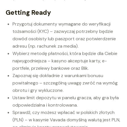
Getting Ready
Przygotuj dokumenty wymagane do weryfikacji
tożsamości (KYC) – zazwyczaj potrzebny będzie
dowód osobisty lub paszport oraz potwierdzenie
adresu (np. rachunek za media).
Wybierz metodę płatności, która będzie dla Ciebie
najwygodniejsza – kasyno akceptuje karty, e-
portfele, przelewy bankowe oraz Blik.
Zapoznaj się dokładnie z warunkami bonusu
powitalnego – szczególną uwagę zwróć na wymóg
obrotu i gry wykluczone.
Ustaw limit depozytu w panelu gracza, aby gra była
odpowiedzialna i kontrolowana.
Sprawdź, czy możesz wpłacać w polskich złotych
(PLN) – w kasynie Vavada domyślną walutą jest PLN,