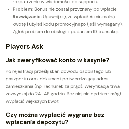
rozpatrzenie w wiadomości do supportu.
Problem:
Bonus nie został przyznany po wpłacie.
Rozwiązanie:
Upewnij się, że wpłaciłeś minimalną
kwotę i użyłeś kodu promocyjnego (jeśli wymagany).
Zgłoś problem do obsługi z podaniem ID transakcji.
Players Ask
Jak zweryfikować konto w kasynie?
Po rejestracji prześlij skan dowodu osobistego lub
paszportu oraz dokument potwierdzający adres
zamieszkania (np. rachunek za prąd). Weryfikacja trwa
zazwyczaj do 24–48 godzin. Bez niej nie będziesz mógł
wypłacić większych kwot.
Czy można wypłacić wygrane bez
wpłacania depozytu?