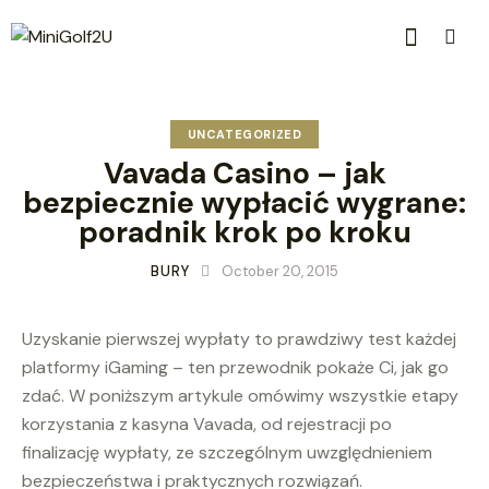
UNCATEGORIZED
Vavada Casino – jak
bezpiecznie wypłacić wygrane:
poradnik krok po kroku
BURY
October 20, 2015
Uzyskanie pierwszej wypłaty to prawdziwy test każdej
platformy iGaming – ten przewodnik pokaże Ci, jak go
zdać. W poniższym artykule omówimy wszystkie etapy
korzystania z kasyna Vavada, od rejestracji po
finalizację wypłaty, ze szczególnym uwzględnieniem
bezpieczeństwa i praktycznych rozwiązań.