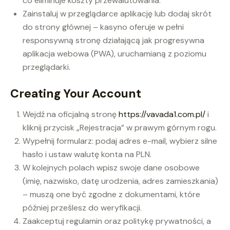
co eliminuje koszty przewalutowania.
Zainstaluj w przeglądarce aplikację lub dodaj skrót
do strony głównej – kasyno oferuje w pełni
responsywną stronę działającą jak progresywna
aplikacja webowa (PWA), uruchamianą z poziomu
przeglądarki.
Creating Your Account
Wejdź na oficjalną stronę
https://vavada1.com.pl/
i
kliknij przycisk „Rejestracja” w prawym górnym rogu.
Wypełnij formularz: podaj adres e-mail, wybierz silne
hasło i ustaw walutę konta na PLN.
W kolejnych polach wpisz swoje dane osobowe
(imię, nazwisko, datę urodzenia, adres zamieszkania)
– muszą one być zgodne z dokumentami, które
później prześlesz do weryfikacji.
Zaakceptuj regulamin oraz politykę prywatności, a