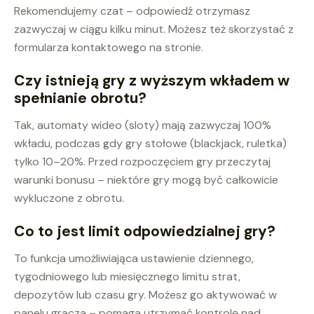
Rekomendujemy czat – odpowiedź otrzymasz
zazwyczaj w ciągu kilku minut. Możesz też skorzystać z
formularza kontaktowego na stronie.
Czy istnieją gry z wyższym wkładem w
spełnianie obrotu?
Tak, automaty wideo (sloty) mają zazwyczaj 100%
wkładu, podczas gdy gry stołowe (blackjack, ruletka)
tylko 10–20%. Przed rozpoczęciem gry przeczytaj
warunki bonusu – niektóre gry mogą być całkowicie
wykluczone z obrotu.
Co to jest limit odpowiedzialnej gry?
To funkcja umożliwiająca ustawienie dziennego,
tygodniowego lub miesięcznego limitu strat,
depozytów lub czasu gry. Możesz go aktywować w
panelu gracza – pomaga utrzymać kontrolę nad