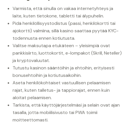
Varmista, että sinulla on vakaa internetyhteys ja
laite, kuten tietokone, tabletti tai älypuhelin.
Pidä henkilöllisyystodistus (passi, henkilökortti tai
ajokortti) valmiina, sillä kasino saattaa pyytää KYC-
todennusta ennen kotiutusta.
Valitse maksutapa etukäteen – yleisimpiä ovat
pankkisiirto, luottokortit, e-lompakot (Skrill, Neteller)
ja kryptovaluutat.
Tutustu kasinon sääntöihin ja ehtoihin, erityisesti
bonusehtoihin ja kotiutusaikoihin.
Aseta henkilökohtaiset vastuullisen pelaamisen
rajat, kuten talletus- ja tappiorajat, ennen kuin
aloitat pelaamisen.
Tarkista, että käyttöjärjestelmäsi ja selain ovat ajan
tasalla, jotta mobiilisivusto tai PWA toimii
moitteettomasti.