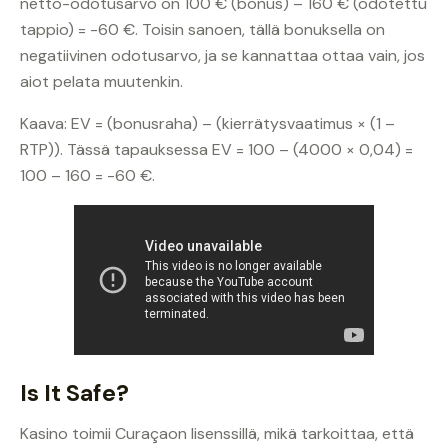
netto-odotusarvo on 100 € (bonus) – 160 € (odotettu
tappio) = -60 €. Toisin sanoen, tällä bonuksella on
negatiivinen odotusarvo, ja se kannattaa ottaa vain, jos
aiot pelata muutenkin.
Kaava: EV = (bonusraha) – (kierrätysvaatimus × (1 –
RTP)). Tässä tapauksessa EV = 100 – (4000 × 0,04) =
100 – 160 = -60 €.
Is It Safe?
Kasino toimii Curaçaon lisenssillä, mikä tarkoittaa, että