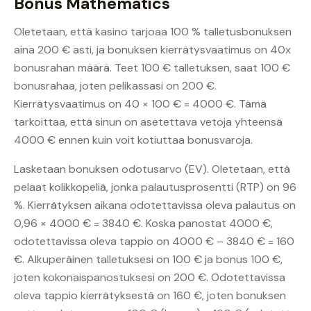
Bonus Mathematics
Oletetaan, että kasino tarjoaa 100 % talletusbonuksen
aina 200 € asti, ja bonuksen kierrätysvaatimus on 40x
bonusrahan määrä. Teet 100 € talletuksen, saat 100 €
bonusrahaa, joten pelikassasi on 200 €.
Kierrätysvaatimus on 40 × 100 € = 4000 €. Tämä
tarkoittaa, että sinun on asetettava vetoja yhteensä
4000 € ennen kuin voit kotiuttaa bonusvaroja.
Lasketaan bonuksen odotusarvo (EV). Oletetaan, että
pelaat kolikkopeliä, jonka palautusprosentti (RTP) on 96
%. Kierrätyksen aikana odotettavissa oleva palautus on
0,96 × 4000 € = 3840 €. Koska panostat 4000 €,
odotettavissa oleva tappio on 4000 € – 3840 € = 160
€. Alkuperäinen talletuksesi on 100 € ja bonus 100 €,
joten kokonaispanostuksesi on 200 €. Odotettavissa
oleva tappio kierrätyksestä on 160 €, joten bonuksen