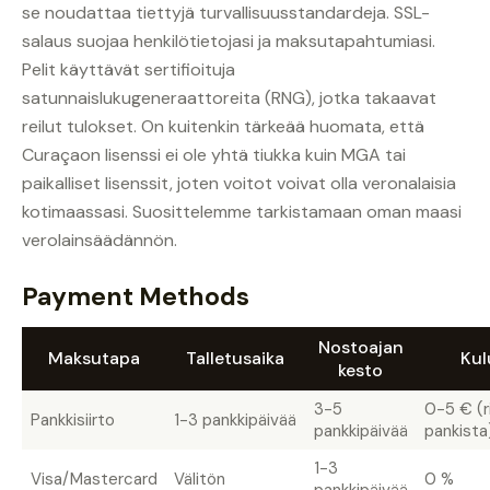
se noudattaa tiettyjä turvallisuusstandardeja. SSL-
salaus suojaa henkilötietojasi ja maksutapahtumiasi.
Pelit käyttävät sertifioituja
satunnaislukugeneraattoreita (RNG), jotka takaavat
reilut tulokset. On kuitenkin tärkeää huomata, että
Curaçaon lisenssi ei ole yhtä tiukka kuin MGA tai
paikalliset lisenssit, joten voitot voivat olla veronalaisia
kotimaassasi. Suosittelemme tarkistamaan oman maasi
verolainsäädännön.
Payment Methods
Nostoajan
Maksutapa
Talletusaika
Kul
kesto
3-5
0-5 € (r
Pankkisiirto
1-3 pankkipäivää
pankkipäivää
pankista
1-3
Visa/Mastercard
Välitön
0 %