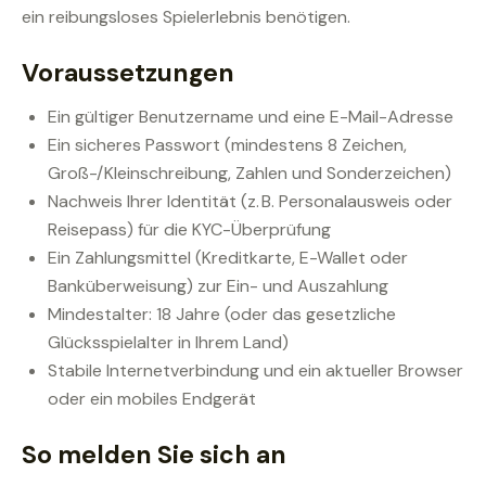
ein reibungsloses Spielerlebnis benötigen.
Voraussetzungen
Ein gültiger Benutzername und eine E-Mail-Adresse
Ein sicheres Passwort (mindestens 8 Zeichen,
Groß-/Kleinschreibung, Zahlen und Sonderzeichen)
Nachweis Ihrer Identität (z. B. Personalausweis oder
Reisepass) für die KYC-Überprüfung
Ein Zahlungsmittel (Kreditkarte, E-Wallet oder
Banküberweisung) zur Ein- und Auszahlung
Mindestalter: 18 Jahre (oder das gesetzliche
Glücksspielalter in Ihrem Land)
Stabile Internetverbindung und ein aktueller Browser
oder ein mobiles Endgerät
So melden Sie sich an