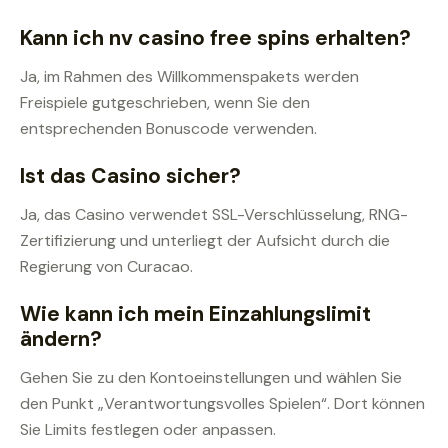
Kann ich nv casino free spins erhalten?
Ja, im Rahmen des Willkommenspakets werden
Freispiele gutgeschrieben, wenn Sie den
entsprechenden Bonuscode verwenden.
Ist das Casino sicher?
Ja, das Casino verwendet SSL-Verschlüsselung, RNG-
Zertifizierung und unterliegt der Aufsicht durch die
Regierung von Curacao.
Wie kann ich mein Einzahlungslimit
ändern?
Gehen Sie zu den Kontoeinstellungen und wählen Sie
den Punkt „Verantwortungsvolles Spielen“. Dort können
Sie Limits festlegen oder anpassen.