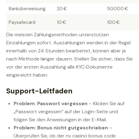
Banküberweisung
20 €
50.000 €
Paysafecard
10 €
100 €
Die meisten Zahlungsmethoden unterstützen
Einzahlungen sofort. Auszahlungen werden in der Regel
innerhalb von 24 Stunden bearbeitet, können aber je
nach Methode länger dauern. Stellen Sie sicher, dass Sie
vor der ersten Auszahlung alle KYC‑Dokumente
eingereicht haben.
Support-Leitfaden
Problem: Passwort vergessen
– Klicken Sie auf
„Passwort vergessen“ auf der Login-Seite und
folgen Sie den Anweisungen in der E-Mail.
Problem: Bonus nicht gutgeschrieben
–
Überprüfen Sie, ob der nv casino bonus code