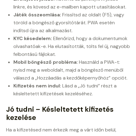
linkre, és kövesd az e-mailben kapott utasításokat.
Játék összeomlása:
Frissítsd az oldalt (F5), vagy
töröld a böngésző gyorsítótárát. PWA esetén
indítsd újra az alkalmazást.
KYC késedelem:
Ellenőrizd, hogy a dokumentumok
olvashatóak-e. Ha elutasították, tölts fel új, nagyobb
felbontású fájlokat.
Mobil böngésző probléma:
Használd a PWA-t:
nyisd meg a weboldalt, majd a böngésző menüből
válaszd a „Hozzáadás a kezdőképernyőhöz” opciót.
Kifizetés nem indul:
Lásd a „Jó tudni” részt a
késleltetett kifizetések kezeléséhez.
Jó tudni – Késleltetett kifizetés
kezelése
Ha a kifizetésed nem érkezik meg a várt időn belül,