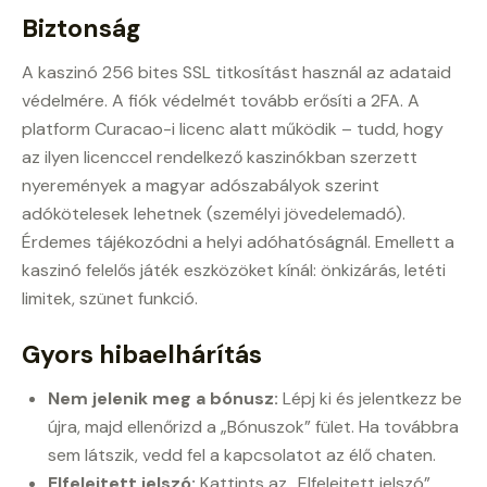
Biztonság
A kaszinó 256 bites SSL titkosítást használ az adataid
védelmére. A fiók védelmét tovább erősíti a 2FA. A
platform Curacao-i licenc alatt működik – tudd, hogy
az ilyen licenccel rendelkező kaszinókban szerzett
nyeremények a magyar adószabályok szerint
adókötelesek lehetnek (személyi jövedelemadó).
Érdemes tájékozódni a helyi adóhatóságnál. Emellett a
kaszinó felelős játék eszközöket kínál: önkizárás, letéti
limitek, szünet funkció.
Gyors hibaelhárítás
Nem jelenik meg a bónusz:
Lépj ki és jelentkezz be
újra, majd ellenőrizd a „Bónuszok” fület. Ha továbbra
sem látszik, vedd fel a kapcsolatot az élő chaten.
Elfelejtett jelszó:
Kattints az „Elfelejtett jelszó”