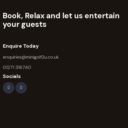
Book, Relax and let us entertain
your guests
Enquire Today
enquiries@minigolf2u.co.uk
01271 316740
Socials