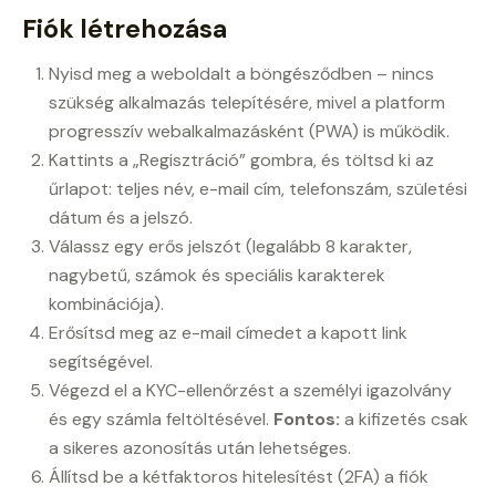
Fiók létrehozása
Nyisd meg a weboldalt a böngésződben – nincs
szükség alkalmazás telepítésére, mivel a platform
progresszív webalkalmazásként (PWA) is működik.
Kattints a „Regisztráció” gombra, és töltsd ki az
űrlapot: teljes név, e-mail cím, telefonszám, születési
dátum és a jelszó.
Válassz egy erős jelszót (legalább 8 karakter,
nagybetű, számok és speciális karakterek
kombinációja).
Erősítsd meg az e-mail címedet a kapott link
segítségével.
Végezd el a KYC-ellenőrzést a személyi igazolvány
és egy számla feltöltésével.
Fontos:
a kifizetés csak
a sikeres azonosítás után lehetséges.
Állítsd be a kétfaktoros hitelesítést (2FA) a fiók