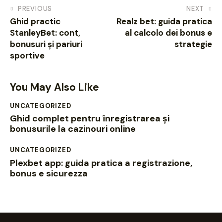
PREVIOUS
NEXT
Ghid practic
Realz bet: guida pratica
StanleyBet: cont,
al calcolo dei bonus e
bonusuri și pariuri
strategie
sportive
You May Also Like
UNCATEGORIZED
Ghid complet pentru înregistrarea și
bonusurile la cazinouri online
UNCATEGORIZED
Plexbet app: guida pratica a registrazione,
bonus e sicurezza