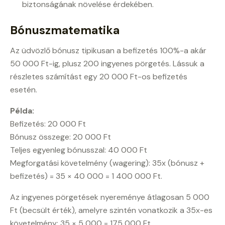
biztonságának növelése érdekében.
Bónuszmatematika
Az üdvözlő bónusz tipikusan a befizetés 100%-a akár
50 000 Ft-ig, plusz 200 ingyenes pörgetés. Lássuk a
részletes számítást egy 20 000 Ft-os befizetés
esetén.
Példa:
Befizetés: 20 000 Ft
Bónusz összege: 20 000 Ft
Teljes egyenleg bónusszal: 40 000 Ft
Megforgatási követelmény (wagering): 35x (bónusz +
befizetés) = 35 × 40 000 = 1 400 000 Ft.
Az ingyenes pörgetések nyereménye átlagosan 5 000
Ft (becsült érték), amelyre szintén vonatkozik a 35x-es
követelmény: 35 × 5 000 = 175 000 Ft.