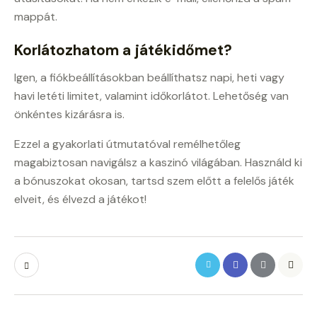
mappát.
Korlátozhatom a játékidőmet?
Igen, a fiókbeállításokban beállíthatsz napi, heti vagy
havi letéti limitet, valamint időkorlátot. Lehetőség van
önkéntes kizárásra is.
Ezzel a gyakorlati útmutatóval remélhetőleg
magabiztosan navigálsz a kaszinó világában. Használd ki
a bónuszokat okosan, tartsd szem előtt a felelős játék
elveit, és élvezd a játékot!