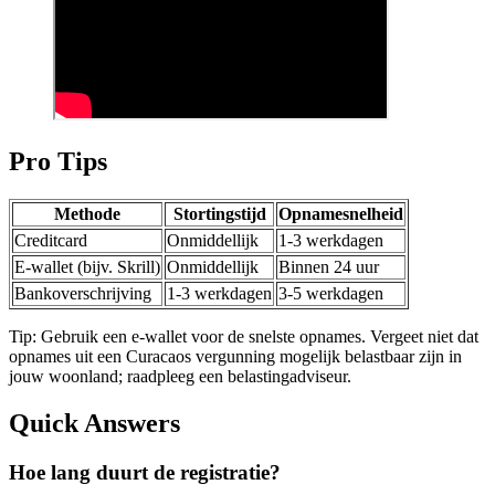
Pro Tips
Methode
Stortingstijd
Opnamesnelheid
Creditcard
Onmiddellijk
1-3 werkdagen
E-wallet (bijv. Skrill)
Onmiddellijk
Binnen 24 uur
Bankoverschrijving
1-3 werkdagen
3-5 werkdagen
Tip: Gebruik een e-wallet voor de snelste opnames. Vergeet niet dat
opnames uit een Curacaos vergunning mogelijk belastbaar zijn in
jouw woonland; raadpleeg een belastingadviseur.
Quick Answers
Hoe lang duurt de registratie?