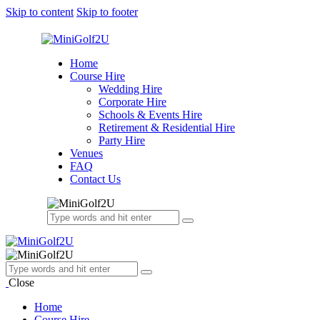
Skip to content
Skip to footer
Home
Course Hire
Wedding Hire
Corporate Hire
Schools & Events Hire
Retirement & Residential Hire
Party Hire
Venues
FAQ
Contact Us
Close
Home
Course Hire