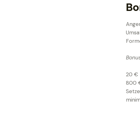
Bo
Angen
Umsat
Forme
Bonu
20 € 
800 €
Setze
minim