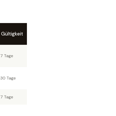
Gültigkeit
7 Tage
30 Tage
7 Tage