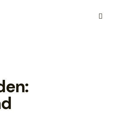
den:
nd