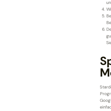
un
Wä
Be
Be
De
gu
Si
S
M
Stard
Progr
Googl
einfa