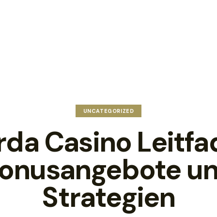
UNCATEGORIZED
rda Casino Leitfa
onusangebote u
Strategien