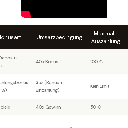
Maximale
Bonusart
Umsatzbedingung
Auszahlung
Deposit-
40x Bonus
100 €
us
zahlungsbonus
35x (Bonus +
Kein Limit
0 %)
Einzahlung)
spiele
40x Gewinn
50 €