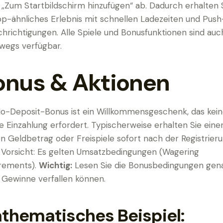
„Zum Startbildschirm hinzufügen“ ab. Dadurch erhalten 
pp-ähnliches Erlebnis mit schnellen Ladezeiten und Push
hrichtigungen. Alle Spiele und Bonusfunktionen sind auc
wegs verfügbar.
onus & Aktionen
o-Deposit-Bonus ist ein Willkommensgeschenk, das kei
e Einzahlung erfordert. Typischerweise erhalten Sie eine
en Geldbetrag oder Freispiele sofort nach der Registrieru
Vorsicht: Es gelten Umsatzbedingungen (Wagering
rements).
Wichtig:
Lesen Sie die Bonusbedingungen gena
 Gewinne verfallen können.
thematisches Beispiel: