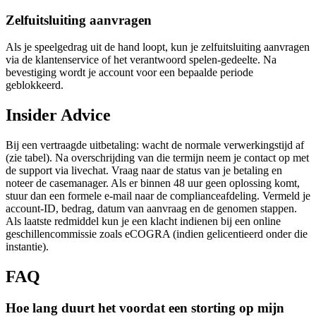
Zelfuitsluiting aanvragen
Als je speelgedrag uit de hand loopt, kun je zelfuitsluiting aanvragen
via de klantenservice of het verantwoord spelen‑gedeelte. Na
bevestiging wordt je account voor een bepaalde periode
geblokkeerd.
Insider Advice
Bij een vertraagde uitbetaling: wacht de normale verwerkingstijd af
(zie tabel). Na overschrijding van die termijn neem je contact op met
de support via livechat. Vraag naar de status van je betaling en
noteer de casemanager. Als er binnen 48 uur geen oplossing komt,
stuur dan een formele e‑mail naar de complianceafdeling. Vermeld je
account‑ID, bedrag, datum van aanvraag en de genomen stappen.
Als laatste redmiddel kun je een klacht indienen bij een online
geschillencommissie zoals eCOGRA (indien gelicentieerd onder die
instantie).
FAQ
Hoe lang duurt het voordat een storting op mijn