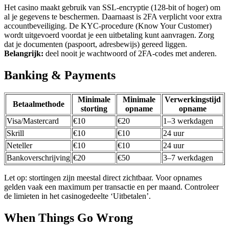
Het casino maakt gebruik van SSL‑encryptie (128‑bit of hoger) om
al je gegevens te beschermen. Daarnaast is 2FA verplicht voor extra
accountbeveiliging. De KYC‑procedure (Know Your Customer)
wordt uitgevoerd voordat je een uitbetaling kunt aanvragen. Zorg
dat je documenten (paspoort, adresbewijs) gereed liggen.
Belangrijk:
deel nooit je wachtwoord of 2FA‑codes met anderen.
Banking & Payments
Minimale
Minimale
Verwerkingstijd
Betaalmethode
storting
opname
opname
Visa/Mastercard
€10
€20
1–3 werkdagen
Skrill
€10
€10
24 uur
Neteller
€10
€10
24 uur
Bankoverschrijving
€20
€50
3–7 werkdagen
Let op: stortingen zijn meestal direct zichtbaar. Voor opnames
gelden vaak een maximum per transactie en per maand. Controleer
de limieten in het casinogedeelte ‘Uitbetalen’.
When Things Go Wrong