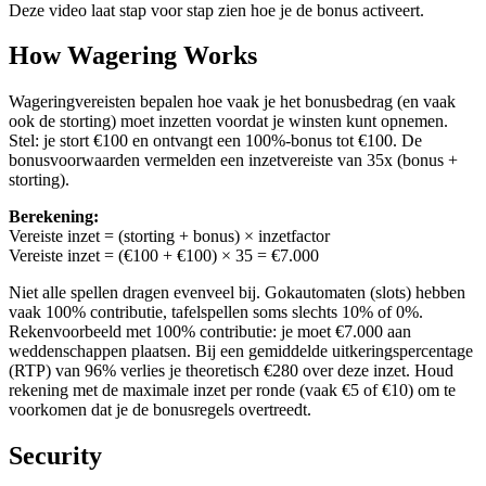
Deze video laat stap voor stap zien hoe je de bonus activeert.
How Wagering Works
Wageringvereisten bepalen hoe vaak je het bonusbedrag (en vaak
ook de storting) moet inzetten voordat je winsten kunt opnemen.
Stel: je stort €100 en ontvangt een 100%-bonus tot €100. De
bonusvoorwaarden vermelden een inzetvereiste van 35x (bonus +
storting).
Berekening:
Vereiste inzet = (storting + bonus) × inzetfactor
Vereiste inzet = (€100 + €100) × 35 = €7.000
Niet alle spellen dragen evenveel bij. Gokautomaten (slots) hebben
vaak 100% contributie, tafelspellen soms slechts 10% of 0%.
Rekenvoorbeeld met 100% contributie: je moet €7.000 aan
weddenschappen plaatsen. Bij een gemiddelde uitkeringspercentage
(RTP) van 96% verlies je theoretisch €280 over deze inzet. Houd
rekening met de maximale inzet per ronde (vaak €5 of €10) om te
voorkomen dat je de bonusregels overtreedt.
Security