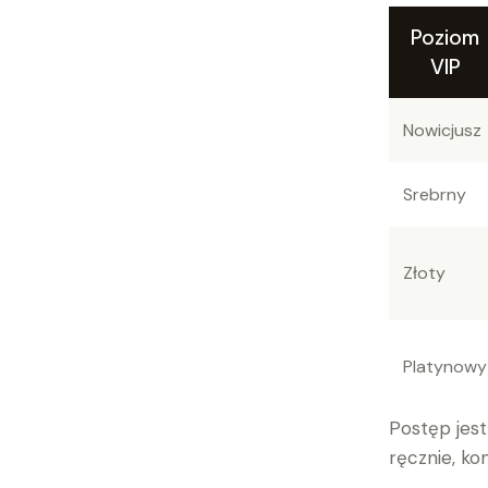
Poziom
VIP
Nowicjusz
Srebrny
Złoty
Platynowy
Postęp jest
ręcznie, kon