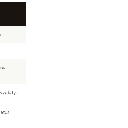
w
bny
wypłaty,
tatus