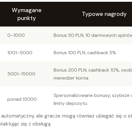
Wymagane
Typowe nagrody
punkty
0–1000
Bonus 50 PLN, 10 darmowych spinó
1001–5000
Bonus 100 PLN, cashback 5%
Bonus 200 PLN, cashback 10%, oso
5001–15000
menedżer konta
Spersonalizowane bonusy, szybsze 
ponad 15000
limity depozytu
 automatyczny, ale gracze mogą również ubiegać się o s
taktując się z obsługą.