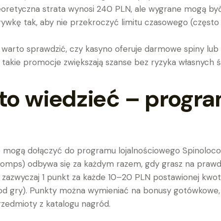
oretyczna strata wynosi 240 PLN, ale wygrane mogą być
rywkę tak, aby nie przekroczyć limitu czasowego (często 
warto sprawdzić, czy kasyno oferuje darmowe spiny lub
 takie promocje zwiększają szanse bez ryzyka własnych 
to wiedzieć – progr
e mogą dołączyć do programu lojalnościowego Spinoloco.
omps) odbywa się za każdym razem, gdy grasz na praw
– zazwyczaj 1 punkt za każde 10–20 PLN postawionej kwot
 od gry). Punkty można wymieniać na bonusy gotówkowe
rzedmioty z katalogu nagród.