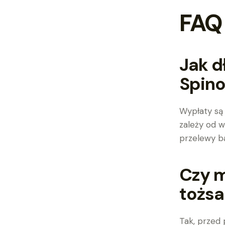
FAQ
Jak d
Spino
Wypłaty są
zależy od w
przelewy b
Czy m
tożs
Tak, przed