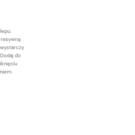
lepu.
ogresywną
, wystarczy
„Dodaj do
iknięciu
niem.