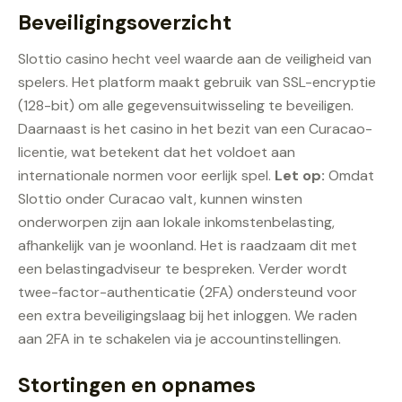
Beveiligingsoverzicht
Slottio casino hecht veel waarde aan de veiligheid van
spelers. Het platform maakt gebruik van SSL-encryptie
(128-bit) om alle gegevensuitwisseling te beveiligen.
Daarnaast is het casino in het bezit van een Curacao-
licentie, wat betekent dat het voldoet aan
internationale normen voor eerlijk spel.
Let op:
Omdat
Slottio onder Curacao valt, kunnen winsten
onderworpen zijn aan lokale inkomstenbelasting,
afhankelijk van je woonland. Het is raadzaam dit met
een belastingadviseur te bespreken. Verder wordt
twee-factor-authenticatie (2FA) ondersteund voor
een extra beveiligingslaag bij het inloggen. We raden
aan 2FA in te schakelen via je accountinstellingen.
Stortingen en opnames