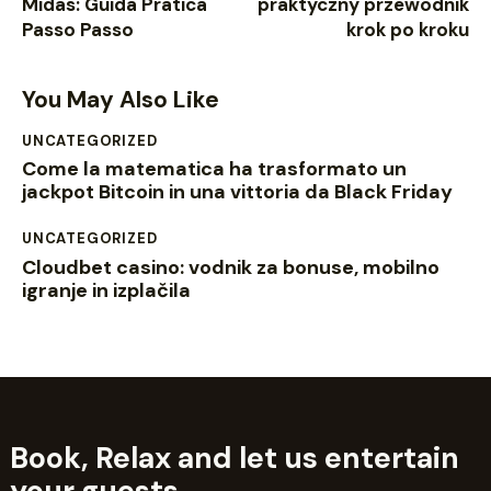
Midas: Guida Pratica
praktyczny przewodnik
Passo Passo
krok po kroku
You May Also Like
UNCATEGORIZED
Come la matematica ha trasformato un
jackpot Bitcoin in una vittoria da Black Friday
UNCATEGORIZED
Cloudbet casino: vodnik za bonuse, mobilno
igranje in izplačila
Book, Relax and let us entertain
your guests