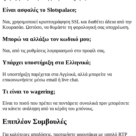
Είναι ασφαλές το Slotspalace;
Ναι, χρησιμοποιεί κρυπτογράφηση SSL και διαθέτει άδεια από την
Κουρασάο. Ωστόσο, να θυμάστε τη φορολογική σας υποχρέωση.
Μπορώ να αλλάξω τον κωδικό μου;
Ναι, από τις ρυθμίσεις λογαριασμού στο προφίλ σας.
Υπάρχει υποστήριξη στα Ελληνικά;
Η υποστήριξη παρέχεται στα Αγγλικά, αλλά μπορείτε να
επικοινωνήσετε μέσω email ή live chat.
Τι είναι το wagering;
Είναι το ποσό που πρέπει να ποντάρετε συνολικά πριν μπορέσετε
να κάνετε ανάληψη από τα κέρδη του μπόνους.
Επιπλέον Συμβουλές
Για καλύτερες αποδόσεις, προτιμήστε φρουτάκια με υψηλό RTP