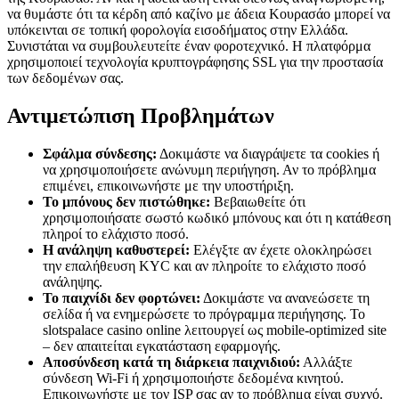
να θυμάστε ότι τα κέρδη από καζίνο με άδεια Κουρασάο μπορεί να
υπόκεινται σε τοπική φορολογία εισοδήματος στην Ελλάδα.
Συνιστάται να συμβουλευτείτε έναν φοροτεχνικό. Η πλατφόρμα
χρησιμοποιεί τεχνολογία κρυπτογράφησης SSL για την προστασία
των δεδομένων σας.
Αντιμετώπιση Προβλημάτων
Σφάλμα σύνδεσης:
Δοκιμάστε να διαγράψετε τα cookies ή
να χρησιμοποιήσετε ανώνυμη περιήγηση. Αν το πρόβλημα
επιμένει, επικοινωνήστε με την υποστήριξη.
Το μπόνους δεν πιστώθηκε:
Βεβαιωθείτε ότι
χρησιμοποιήσατε σωστό κωδικό μπόνους και ότι η κατάθεση
πληροί το ελάχιστο ποσό.
Η ανάληψη καθυστερεί:
Ελέγξτε αν έχετε ολοκληρώσει
την επαλήθευση KYC και αν πληροίτε το ελάχιστο ποσό
ανάληψης.
Το παιχνίδι δεν φορτώνει:
Δοκιμάστε να ανανεώσετε τη
σελίδα ή να ενημερώσετε το πρόγραμμα περιήγησης. Το
slotspalace casino online λειτουργεί ως mobile-optimized site
– δεν απαιτείται εγκατάσταση εφαρμογής.
Αποσύνδεση κατά τη διάρκεια παιχνιδιού:
Αλλάξτε
σύνδεση Wi-Fi ή χρησιμοποιήστε δεδομένα κινητού.
Επικοινωνήστε με τον ISP σας αν το πρόβλημα είναι συχνό.