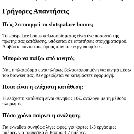
Γρήγορες Απαντήσεις
Πώς λειτουργεί το slotspalace bonus;
Το slotspalace bonus καλωσορίσματος είναι ένα ποσοστό της
πρώτης σας κατάθεσης, υπόκειται σε απαιτήσεις στοιχηματισμού.
Διαβάστε πάντα τους όρους πριν το ενεργοποιήσετε.
Μπορώ να παίξω από κινητό;
Ναι, η πλατφόρμα είναι πλήρως βελτιστοποιημένη για κινητά μέσω
του browser σας. Δεν χρειάζεται να κατεβάσετε εφαρμογή.
Ποια είναι η ελάχιστη κατάθεση;
Η ελάχιστη κατάθεση είναι συνήθως 10€, ανάλογα με τη μέθοδο
πληρωμής.
Πόσο χρόνο παίρνει η ανάληψη;
Για e-wallets συνήθως λίγες ώρες, για κάρτες 1-3 εργάσιμες
ημέρες, για τραπεζικό έμβασμα 3-7 ημέρες.