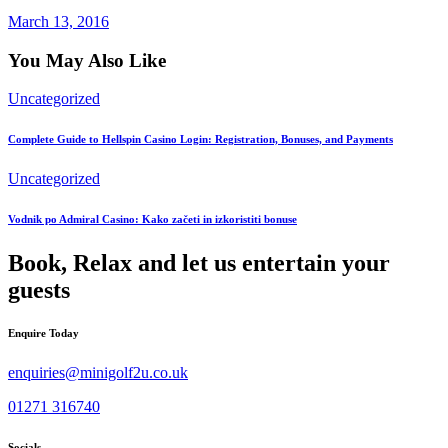
March 13, 2016
You May Also Like
Uncategorized
Complete Guide to Hellspin Casino Login: Registration, Bonuses, and Payments
Uncategorized
Vodnik po Admiral Casino: Kako začeti in izkoristiti bonuse
Book, Relax and let us entertain your
guests
Enquire Today
enquiries@minigolf2u.co.uk
01271 316740
Socials