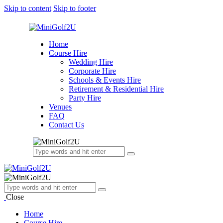
Skip to content
Skip to footer
Home
Course Hire
Wedding Hire
Corporate Hire
Schools & Events Hire
Retirement & Residential Hire
Party Hire
Venues
FAQ
Contact Us
Close
Home
Course Hire