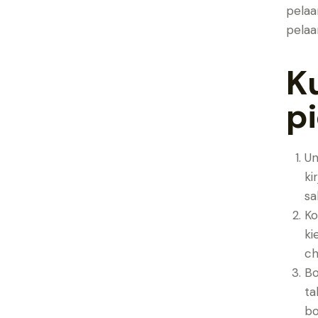
pelaa
pelaa
K
p
Un
ki
sa
Ko
ki
ch
Bo
ta
bo