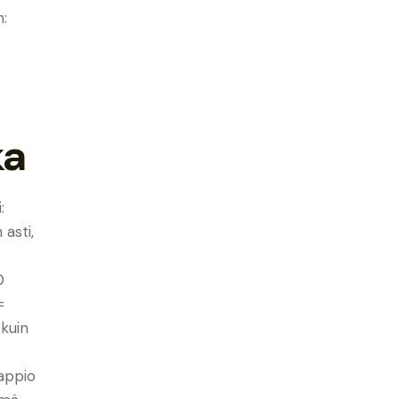
:
ka
:
asti,
0
=
kuin
tappio