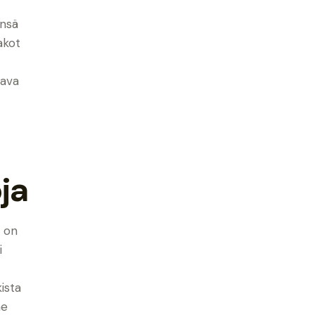
ensä
akot
tava
ja
i on
i
kista
me