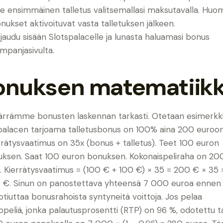
e ensimmäinen talletus valitsemallasi maksutavalla. Huom
nukset aktivoituvat vasta talletuksen jälkeen.
rjaudu sisään Slotspalacelle ja lunasta haluamasi bonus
mpanjasivulta.
onuksen matematiik
rämme bonusten laskennan tarkasti. Otetaan esimerkki
palacen tarjoama talletusbonus on 100% aina 200 euroon 
errätysvaatimus on 35x (bonus + talletus). Teet 100 euron
tuksen. Saat 100 euron bonuksen. Kokonaispeliraha on 20
. Kierrätysvaatimus = (100 € + 100 €) × 35 = 200 € × 35 
€. Sinun on panostettava yhteensä 7 000 euroa ennen 
kotiuttaa bonusrahoista syntyneitä voittoja. Jos pelaa
kopeliä, jonka palautusprosentti (RTP) on 96 %, odotettu 