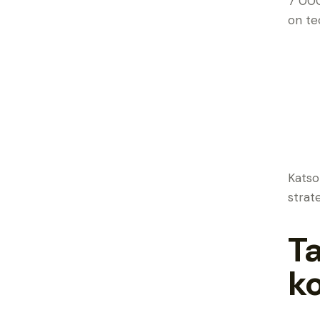
7 000
on te
Katso
strate
Ta
k