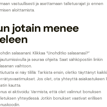
maan vastuullisesti ja asettamaan talletusrajat jo ennen
misen aloittamista.
un jotain menee
ieleen
ohdin salasanani: Klikkaa “Unohditko salasanasi?”
rjautumissivulla ja seuraa ohjeita. Saat sähköpostiin linkin
lasanan vaihtoon.
tiutusta ei näy tilillä: Tarkista ensin, oletko täyttänyt kaikki
errätysvaatimukset. Jos olet, ota yhteyttä asiakastukeen l
atin kautta.
nus ei aktivoidu: Varmista, että olet valinnut bonuksen
lletuksen yhteydessä. Jotkin bonukset vaativat erillisen
nuskoodin.