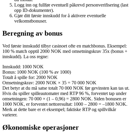
Logg inn og fullfør eventuell påkrevd personverifisering (last
opp ID-dokumenter).
Gjør ditt første innskudd for å aktivere eventuelle
velkomstbonuser.
Beregning av bonus
Ved første innskudd tilbyr casinoet ofte en matchbonus. Eksempel:
100 % match opptil 2000 NOK med omsetningskrav 35x (bonus +
innskudd). La oss regne:
Innskudd: 1000 NOK
Bonus: 1000 NOK (100 % av 1000)
Totalt å spille for: 2000 NOK
Omsetningskrav: 2000 NOK × 35 = 70 000 NOK
Det betyr at du må satse totalt 70 000 NOK før gevinsten kan tas ut.
Hvis du spiller spilleautomater med RTP 96 %, forventet tap under
omsetningen: 70 000 × (1 – 0,96) = 2800 NOK. Siden bonusen er
1000 NOK, er forventet nettoresultat: 1000 – 2800 = –1800 NOK.
Merk at dette bare er et eksempel; faktiske RTP og spillvilkår
varierer.
Økonomiske operasjoner