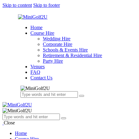
Skip to content
Skip to footer
Home
Course Hire
Wedding Hire
Corporate Hire
Schools & Events Hire
Retirement & Residential Hire
Party Hire
Venues
FAQ
Contact Us
Close
Home
Course Hire