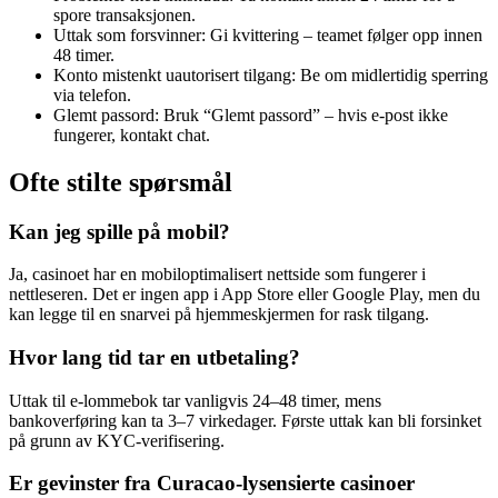
spore transaksjonen.
Uttak som forsvinner: Gi kvittering – teamet følger opp innen
48 timer.
Konto mistenkt uautorisert tilgang: Be om midlertidig sperring
via telefon.
Glemt passord: Bruk “Glemt passord” – hvis e-post ikke
fungerer, kontakt chat.
Ofte stilte spørsmål
Kan jeg spille på mobil?
Ja, casinoet har en mobiloptimalisert nettside som fungerer i
nettleseren. Det er ingen app i App Store eller Google Play, men du
kan legge til en snarvei på hjemmeskjermen for rask tilgang.
Hvor lang tid tar en utbetaling?
Uttak til e-lommebok tar vanligvis 24–48 timer, mens
bankoverføring kan ta 3–7 virkedager. Første uttak kan bli forsinket
på grunn av KYC-verifisering.
Er gevinster fra Curacao-lysensierte casinoer