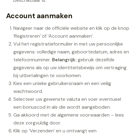
beschikbaar is.
Account aanmaken
Navigeer naar de officiële website en klik op de knop
‘Registreren’ of ‘Account aanmaken’.
Vul het registratieformulier in met uw persoonlijke
gegevens: volledige naam, geboortedatum, adres en
telefoonnummer.
Belangrijk:
gebruik dezelfde
gegevens als op uw identiteitsbewijs om vertraging
bij uitbetalingen te voorkomen.
Kies een unieke gebruikersnaam en een veilig
wachtwoord.
Selecteer uw gewenste valuta en voer eventueel
een bonuscod in als die wordt aangeboden.
Ga akkoord met de algemene voorwaarden – lees
deze zorgvuldig door.
Klik op ‘Verzenden’ en u ontvangt een