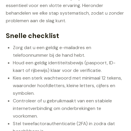
essentieel voor een vlotte ervaring. Hieronder
behandelen we elke stap systematisch, zodat u zonder
problemen aan de slag kunt.
Snelle checklist
Zorg dat u een geldig e-mailadres en
telefoonnummer bij de hand hebt.
Houd een geldig identiteitsbewijs (paspoort, ID-
kaart of rijbewijs) klaar voor de verificatie.
Kies een sterk wachtwoord met minimaal 12 tekens,
waaronder hoofdletters, kleine letters, cijfers en
symbolen.
Controleer of u gebruikmaakt van een stabiele
internetverbinding om onderbrekingen te
voorkomen.
Stel tweefactorauthenticatie (2FA) in zodra dat