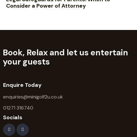
Consider a Power of Attorney
Book, Relax and let us entertain
your guests
Enquire Today
enquiries@minigolf2u.co.uk
01271 316740
Socials