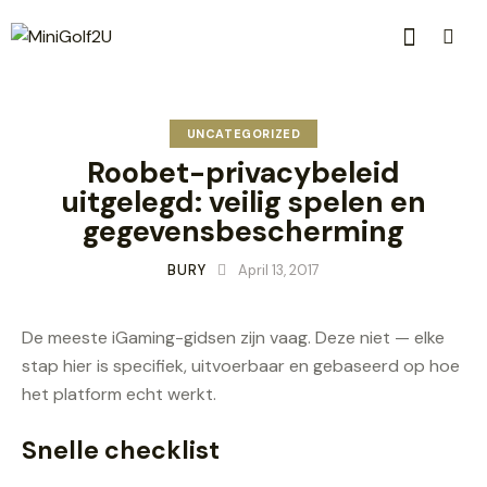
UNCATEGORIZED
Roobet-privacybeleid
uitgelegd: veilig spelen en
gegevensbescherming
BURY
April 13, 2017
De meeste iGaming-gidsen zijn vaag. Deze niet — elke
stap hier is specifiek, uitvoerbaar en gebaseerd op hoe
het platform echt werkt.
Snelle checklist