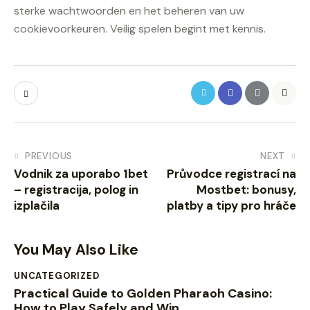
sterke wachtwoorden en het beheren van uw
cookievoorkeuren. Veilig spelen begint met kennis.
PREVIOUS
NEXT
Vodnik za uporabo 1bet
Průvodce registrací na
– registracija, polog in
Mostbet: bonusy,
izplačila
platby a tipy pro hráče
You May Also Like
UNCATEGORIZED
Practical Guide to Golden Pharaoh Casino:
How to Play Safely and Win