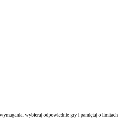
wymagania, wybieraj odpowiednie gry i pamiętaj o limitach