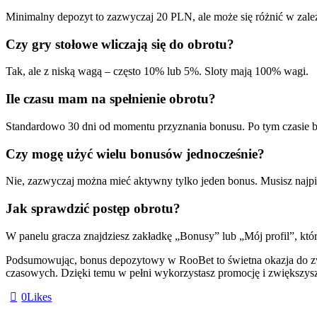
Minimalny depozyt to zazwyczaj 20 PLN, ale może się różnić w zale
Czy gry stołowe wliczają się do obrotu?
Tak, ale z niską wagą – często 10% lub 5%. Sloty mają 100% wagi.
Ile czasu mam na spełnienie obrotu?
Standardowo 30 dni od momentu przyznania bonusu. Po tym czasie 
Czy mogę użyć wielu bonusów jednocześnie?
Nie, zazwyczaj można mieć aktywny tylko jeden bonus. Musisz najpie
Jak sprawdzić postęp obrotu?
W panelu gracza znajdziesz zakładkę „Bonusy” lub „Mój profil”, któr
Podsumowując, bonus depozytowy w RooBet to świetna okazja do zwię
czasowych. Dzięki temu w pełni wykorzystasz promocję i zwiększys
0
Likes