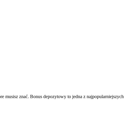
óre musisz znać. Bonus depozytowy to jedna z najpopularniejszych