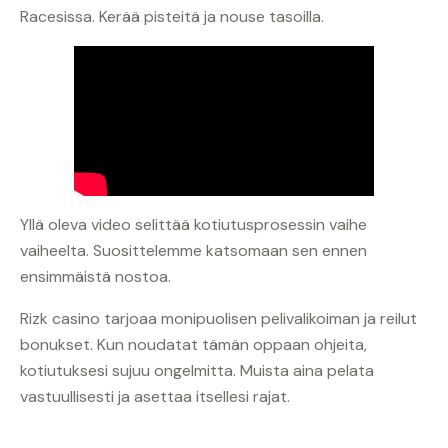
Racesissa. Kerää pisteitä ja nouse tasoilla.
Yllä oleva video selittää kotiutusprosessin vaihe
vaiheelta. Suosittelemme katsomaan sen ennen
ensimmäistä nostoa.
Rizk casino tarjoaa monipuolisen pelivalikoiman ja reilut
bonukset. Kun noudatat tämän oppaan ohjeita,
kotiutuksesi sujuu ongelmitta. Muista aina pelata
vastuullisesti ja asettaa itsellesi rajat.