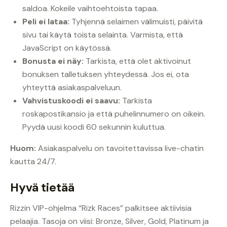
saldoa. Kokeile vaihtoehtoista tapaa.
Peli ei lataa:
Tyhjennä selaimen välimuisti, päivitä
sivu tai käytä toista selainta. Varmista, että
JavaScript on käytössä.
Bonusta ei näy:
Tarkista, että olet aktivoinut
bonuksen talletuksen yhteydessä. Jos ei, ota
yhteyttä asiakaspalveluun.
Vahvistuskoodi ei saavu:
Tarkista
roskapostikansio ja että puhelinnumero on oikein.
Pyydä uusi koodi 60 sekunnin kuluttua.
Huom:
Asiakaspalvelu on tavoitettavissa live-chatin
kautta 24/7.
Hyvä tietää
Rizzin VIP-ohjelma “Rizk Races” palkitsee aktiivisia
pelaajia. Tasoja on viisi: Bronze, Silver, Gold, Platinum ja