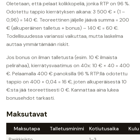
Oletetaan, että pelaat kolikkopeliä, jonka RTP on 96 %.
Odotettu tappio kierrätyksen aikana: 3 500 € × (1 –
0,96) = 140 €. Teoreettinen jäljelle jäävä summa = 200
€ (alkuperäinen talletus + bonus) – 140 € = 60 €.
Todellisuudessa varianssi vaikuttaa, mutta laskelma
auttaa ymmärtämään riskit.
Jos bonus on ilman talletusta (esim. 10 € ilmaista
pelirahaa), kierrätysvaatimus on 40x: 10 € × 40 = 400
€. Pelaamalla 400 € panoksilla 96 % RTP:llä odotettu
tappio on 400 × 0,04 = 16 €, joten alkuperäisestä 10
€:sta jää teoreettisesti 0 €. Kannattaa aina lukea
bonusehdot tarkasti.
Maksutavat
Maksutapa
Talletusminimi
Kotiutusaika
Kulu
Pankkisiirto
1–3