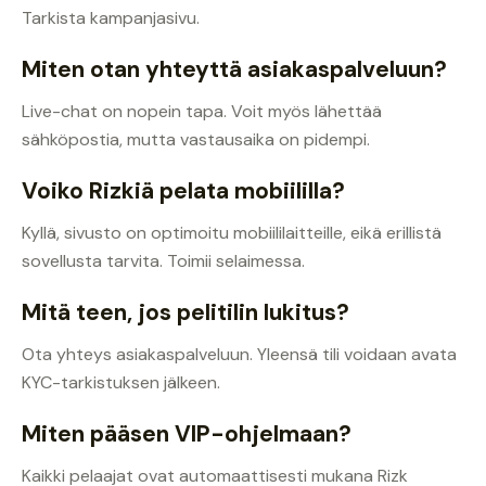
Tarkista kampanjasivu.
Miten otan yhteyttä asiakaspalveluun?
Live-chat on nopein tapa. Voit myös lähettää
sähköpostia, mutta vastausaika on pidempi.
Voiko Rizkiä pelata mobiililla?
Kyllä, sivusto on optimoitu mobiililaitteille, eikä erillistä
sovellusta tarvita. Toimii selaimessa.
Mitä teen, jos pelitilin lukitus?
Ota yhteys asiakaspalveluun. Yleensä tili voidaan avata
KYC-tarkistuksen jälkeen.
Miten pääsen VIP-ohjelmaan?
Kaikki pelaajat ovat automaattisesti mukana Rizk