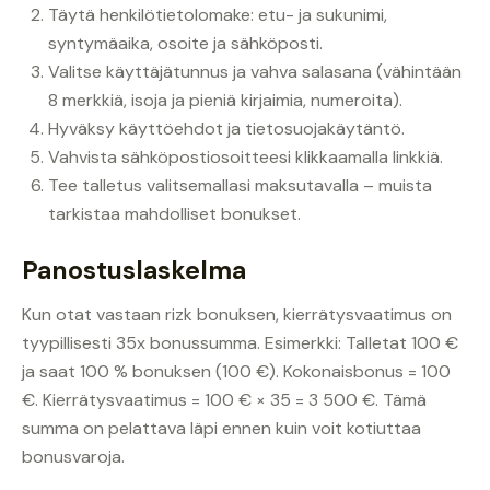
Täytä henkilötietolomake: etu- ja sukunimi,
syntymäaika, osoite ja sähköposti.
Valitse käyttäjätunnus ja vahva salasana (vähintään
8 merkkiä, isoja ja pieniä kirjaimia, numeroita).
Hyväksy käyttöehdot ja tietosuojakäytäntö.
Vahvista sähköpostiosoitteesi klikkaamalla linkkiä.
Tee talletus valitsemallasi maksutavalla – muista
tarkistaa mahdolliset bonukset.
Panostuslaskelma
Kun otat vastaan rizk bonuksen, kierrätysvaatimus on
tyypillisesti 35x bonussumma. Esimerkki: Talletat 100 €
ja saat 100 % bonuksen (100 €). Kokonaisbonus = 100
€. Kierrätysvaatimus = 100 € × 35 = 3 500 €. Tämä
summa on pelattava läpi ennen kuin voit kotiuttaa
bonusvaroja.