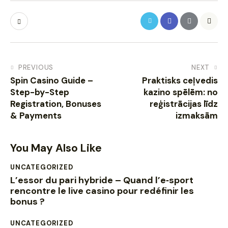
PREVIOUS
NEXT
Spin Casino Guide –
Praktisks ceļvedis
Step-by-Step
kazino spēlēm: no
Registration, Bonuses
reģistrācijas līdz
& Payments
izmaksām
You May Also Like
UNCATEGORIZED
L’essor du pari hybride – Quand l’e‑sport
rencontre le live casino pour redéfinir les
bonus ?
UNCATEGORIZED