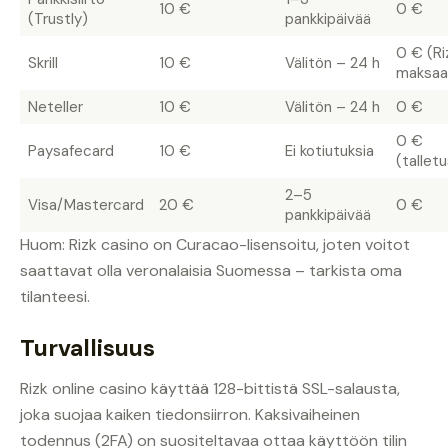
10 €
0 €
(Trustly)
pankkipäivää
0 € (Ri
Skrill
10 €
Välitön – 24 h
maksaa
Neteller
10 €
Välitön – 24 h
0 €
0 €
Paysafecard
10 €
Ei kotiutuksia
(talletu
2–5
Visa/Mastercard
20 €
0 €
pankkipäivää
Huom: Rizk casino on Curacao-lisensoitu, joten voitot
saattavat olla veronalaisia Suomessa – tarkista oma
tilanteesi.
Turvallisuus
Rizk online casino käyttää 128-bittistä SSL-salausta,
joka suojaa kaiken tiedonsiirron. Kaksivaiheinen
todennus (2FA) on suositeltavaa ottaa käyttöön tilin