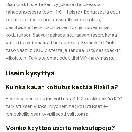
Diamond. Pisteitä kertyy jokaisesta oikeasta
rahapanoksesta (esim. 1 € = 1 piste). Bonukset ja edut
paranevat tason noustessa: ilmaiskierroksia,
cashbackia, henkilökohtainen tuki ja nopeammat
kotiutukset. Saavuttaaksesi seuraavan tason, kerää
vaadittu pistemäärä kuukaudessa. Esimerkiksi Gold-
taso vaatii 5 000 pistettä ja tarjoaa 10 % cashbackin
viikoittain. Tarkista omat edut tilisi VIP-näkymästä.
Usein kysyttyä
Kuinka kauan kotiutus kestää Rizkilla?
Ensimmäinen kotiutus voi kestää 1–3 pankkipäivää KYC-
tarkistuksen vuoksi. Myöhemmät kotiutukset e-
lompakoille ovat tyypillisesti välittömiä.
Voinko käyttää useita maksutapoja?