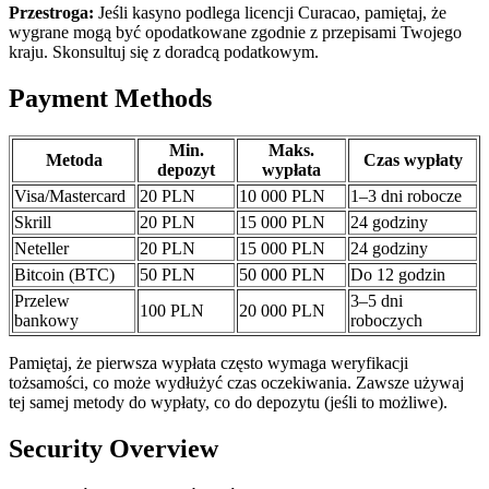
Przestroga:
Jeśli kasyno podlega licencji Curacao, pamiętaj, że
wygrane mogą być opodatkowane zgodnie z przepisami Twojego
kraju. Skonsultuj się z doradcą podatkowym.
Payment Methods
Min.
Maks.
Metoda
Czas wypłaty
depozyt
wypłata
Visa/Mastercard
20 PLN
10 000 PLN
1–3 dni robocze
Skrill
20 PLN
15 000 PLN
24 godziny
Neteller
20 PLN
15 000 PLN
24 godziny
Bitcoin (BTC)
50 PLN
50 000 PLN
Do 12 godzin
Przelew
3–5 dni
100 PLN
20 000 PLN
bankowy
roboczych
Pamiętaj, że pierwsza wypłata często wymaga weryfikacji
tożsamości, co może wydłużyć czas oczekiwania. Zawsze używaj
tej samej metody do wypłaty, co do depozytu (jeśli to możliwe).
Security Overview