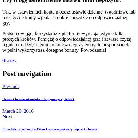
Tak, w ustawieniach konta możesz ustawić dzienne, tygodniowe lub
miesięczne limity wpłat. To dobre narzędzie do odpowiedzialnej
gry.
Podsumowując, korzystanie z platformy wymaga jedynie kilku
prostych kroków. Pamiętaj o odpowiedzialnej grze i zawsze czytaj
regulamin. Dzięki temu unikniesz nieprzyjemnych niespodzianek i
w pełni wykorzystasz dostępne bonusy. Powodzenia!
0
Likes
Post navigation
Previous
Rainbet bónusz útmutató – hogyan nyerj többet
March 20, 2016
Next
Poradnik rejestracji w Bizzo Casino – pierwszy depozyt i bonus