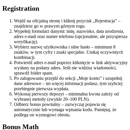
Registration
Wejdź na oficjalną stronę i kliknij przycisk „Rejestracja” –
znajdziesz go w prawym górnym rogu.
Wypełnij formularz danymi: imię, nazwisko, data urodzenia,
adres e-mail oraz numer telefonu (opcjonalnie, ale przyspiesza
weryfikację).
Wybierz nazwę użytkownika i silne hasło – minimum 8
znaków, w tym cyfry i znaki specjalne. Unikaj oczywistych
kombinacji.
Potwierdź adres e-mail poprzez kliknięcie w link aktywacyjny
wysłany na podany adres. Jeśli nie widzisz wiadomości,
sprawdź folder spam.
Po zalogowaniu przejdź do sekcji „Moje konto” i uzupełnij
dane adresowe – im więcej informacji podasz, tym szybciej
przebiegnie pierwsza wypłata.
Wykonaj pierwszy depozyt – minimalna kwota zależy od
wybranej metody (zwykle 20–100 PLN).
Odbierz bonus powitalny – zazwyczaj pojawia się
automatycznie lub wymaga wpisania kodu. Pamiętaj, że
podlega on wymogowi obrotu.
Bonus Math