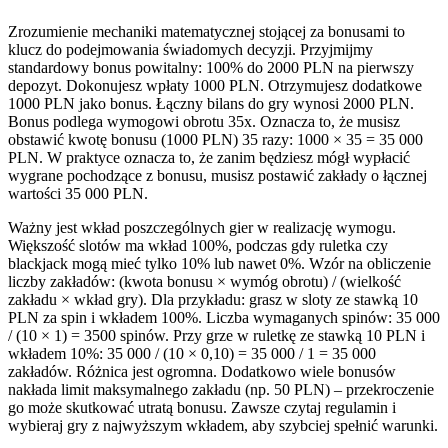
Zrozumienie mechaniki matematycznej stojącej za bonusami to
klucz do podejmowania świadomych decyzji. Przyjmijmy
standardowy bonus powitalny: 100% do 2000 PLN na pierwszy
depozyt. Dokonujesz wpłaty 1000 PLN. Otrzymujesz dodatkowe
1000 PLN jako bonus. Łączny bilans do gry wynosi 2000 PLN.
Bonus podlega wymogowi obrotu 35x. Oznacza to, że musisz
obstawić kwotę bonusu (1000 PLN) 35 razy: 1000 × 35 = 35 000
PLN. W praktyce oznacza to, że zanim będziesz mógł wypłacić
wygrane pochodzące z bonusu, musisz postawić zakłady o łącznej
wartości 35 000 PLN.
Ważny jest wkład poszczególnych gier w realizację wymogu.
Większość slotów ma wkład 100%, podczas gdy ruletka czy
blackjack mogą mieć tylko 10% lub nawet 0%. Wzór na obliczenie
liczby zakładów: (kwota bonusu × wymóg obrotu) / (wielkość
zakładu × wkład gry). Dla przykładu: grasz w sloty ze stawką 10
PLN za spin i wkładem 100%. Liczba wymaganych spinów: 35 000
/ (10 × 1) = 3500 spinów. Przy grze w ruletkę ze stawką 10 PLN i
wkładem 10%: 35 000 / (10 × 0,10) = 35 000 / 1 = 35 000
zakładów. Różnica jest ogromna. Dodatkowo wiele bonusów
nakłada limit maksymalnego zakładu (np. 50 PLN) – przekroczenie
go może skutkować utratą bonusu. Zawsze czytaj regulamin i
wybieraj gry z najwyższym wkładem, aby szybciej spełnić warunki.