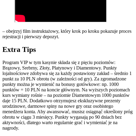
– obejrzyj film instruktażowy, który krok po kroku pokazuje proces
rejestracji i pierwszy depozyt.
Extra Tips
Program VIP w tym kasynie składa się z pięciu poziomów:
Brązowy, Srebrny, Złoty, Platynowy i Diamentowy. Punkty
lojalnościowe zdobywa się za każdy postawiony zakład – średnio 1
punkt za 10 PLN obrotu (w zależności od gry). Za zgromadzone
punkty można je wymienić na bonusy gotówkowe: np. 1000
punktów = 10 PLN na koncie głównym. Na wyższych poziomach
kurs wymiany rośnie – na poziomie Diamentowym 1000 punktów
daje 15 PLN. Dodatkowo otrzymujesz ekskluzywne prezenty
urodzinowe, darmowe spiny na nowe gry oraz osobistego
menedżera konta. Aby awansować, musisz osiągnąć określony próg
obrotu w ciągu 3 miesięcy. Punkty wygasają po 90 dniach bez
aktywności, dlatego warto regularnie grać i wymieniać je na
nagrody.