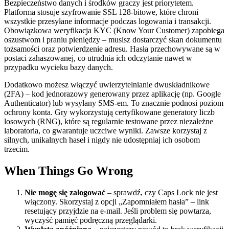
Bezpieczeństwo danych i środków graczy jest priorytetem.
Platforma stosuje szyfrowanie SSL 128-bitowe, które chroni
wszystkie przesyłane informacje podczas logowania i transakcji.
Obowiązkowa weryfikacja KYC (Know Your Customer) zapobiega
oszustwom i praniu pieniędzy – musisz dostarczyć skan dokumentu
tożsamości oraz potwierdzenie adresu. Hasła przechowywane są w
postaci zahaszowanej, co utrudnia ich odczytanie nawet w
przypadku wycieku bazy danych.
Dodatkowo możesz włączyć uwierzytelnianie dwuskładnikowe
(2FA) – kod jednorazowy generowany przez aplikację (np. Google
Authenticator) lub wysyłany SMS-em. To znacznie podnosi poziom
ochrony konta. Gry wykorzystują certyfikowane generatory liczb
losowych (RNG), które są regularnie testowane przez niezależne
laboratoria, co gwarantuje uczciwe wyniki. Zawsze korzystaj z
silnych, unikalnych haseł i nigdy nie udostępniaj ich osobom
trzecim.
When Things Go Wrong
Nie mogę się zalogować
– sprawdź, czy Caps Lock nie jest
włączony. Skorzystaj z opcji „Zapomniałem hasła” – link
resetujący przyjdzie na e-mail. Jeśli problem się powtarza,
wyczyść pamięć podręczną przeglądarki.