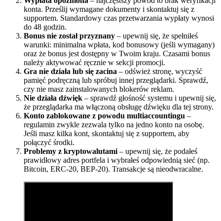
Wypłata opóźniona
– najczęstszy powód to brak weryfikacji
konta. Prześlij wymagane dokumenty i skontaktuj się z
supportem. Standardowy czas przetwarzania wypłaty wynosi
do 48 godzin.
Bonus nie został przyznany
– upewnij się, że spełniłeś
warunki: minimalna wpłata, kod bonusowy (jeśli wymagany)
oraz że bonus jest dostępny w Twoim kraju. Czasami bonus
należy aktywować ręcznie w sekcji promocji.
Gra nie działa lub się zacina
– odśwież stronę, wyczyść
pamięć podręczną lub spróbuj innej przeglądarki. Sprawdź,
czy nie masz zainstalowanych blokerów reklam.
Nie działa dźwięk
– sprawdź głośność systemu i upewnij się,
że przeglądarka ma włączoną obsługę dźwięku dla tej strony.
Konto zablokowane z powodu multiaccountingu
–
regulamin zwykle zezwala tylko na jedno konto na osobę.
Jeśli masz kilka kont, skontaktuj się z supportem, aby
połączyć środki.
Problemy z kryptowalutami
– upewnij się, że podałeś
prawidłowy adres portfela i wybrałeś odpowiednią sieć (np.
Bitcoin, ERC-20, BEP-20). Transakcje są nieodwracalne.