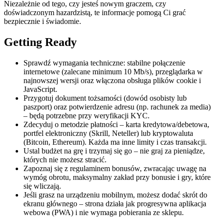
Niezależnie od tego, czy jesteś nowym graczem, czy
doświadczonym hazardzistą, te informacje pomogą Ci grać
bezpiecznie i świadomie.
Getting Ready
Sprawdź wymagania techniczne: stabilne połączenie
internetowe (zalecane minimum 10 Mb/s), przeglądarka w
najnowszej wersji oraz włączona obsługa plików cookie i
JavaScript.
Przygotuj dokument tożsamości (dowód osobisty lub
paszport) oraz potwierdzenie adresu (np. rachunek za media)
– będą potrzebne przy weryfikacji KYC.
Zdecyduj o metodzie płatności – karta kredytowa/debetowa,
portfel elektroniczny (Skrill, Neteller) lub kryptowaluta
(Bitcoin, Ethereum). Każda ma inne limity i czas transakcji.
Ustal budżet na grę i trzymaj się go – nie graj za pieniądze,
których nie możesz stracić.
Zapoznaj się z regulaminem bonusów, zwracając uwagę na
wymóg obrotu, maksymalny zakład przy bonusie i gry, które
się wliczają.
Jeśli grasz na urządzeniu mobilnym, możesz dodać skrót do
ekranu głównego – strona działa jak progresywna aplikacja
webowa (PWA) i nie wymaga pobierania ze sklepu.