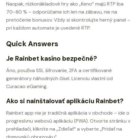
Naopak, nízkonákladové hry ako „Keno“ majú RTP iba
70–80 % – odporúčame ich len na zábavu, nie na
pretočenie bonusov. Vždy si skontrolujte herný panel –
pri každom automate je uvedené RTP.
Quick Answers
Je Rainbet kasíno bezpečné?
Áno, používa SSL šifrovanie, 2FA a certifikované
generátory náhodných čísel. Licenciu vlastní od
Curacao eGaming.
Ako si nainštalovať aplikáciu Rainbet?
Rainbet app nie je tradičná aplikácia v obchode – ide o
progresívnu webovú aplikáciu (PWA). Otvorte stránku v
prehliadači, kliknite na „Zdieľať“ a vyberte „Pridať na
domovskú obrazovku“.