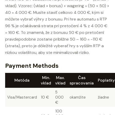
vklad). Vzorec: (vklad + bonus) × wagering = (50 + 50) ×
40 = 4 000 €. Musíte staviť celkovo 4 000 €, kým si
môžete vybrať výhry z bonusu. Pri hre automatu s RTP
96 % je očakávaná strata pri pretočení 4 % z 4 000 €
= 160 €. To znamená, že z bonusu 50 € po pretočení
pravdepodobne zostane približne 50 – 160 = -110 €
(strata), preto je dôležité vyberať hry s vyšším RTP a
nízkou volatilitou, aby ste minimalizovali riziko.
Payment Methods
Min.
Max.
Čas
Metóda
Poplatky
vklad
vklad
spracovania
5
Visa/Mastercard
10 €
000
okamžite
žiadne
€
100