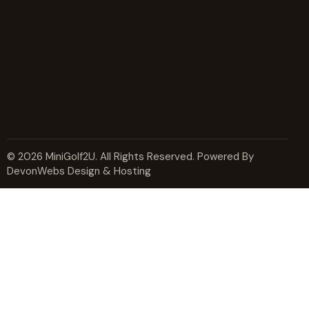
© 2026 MiniGolf2U. All Rights Reserved. Powered By
DevonWebs Design & Hosting