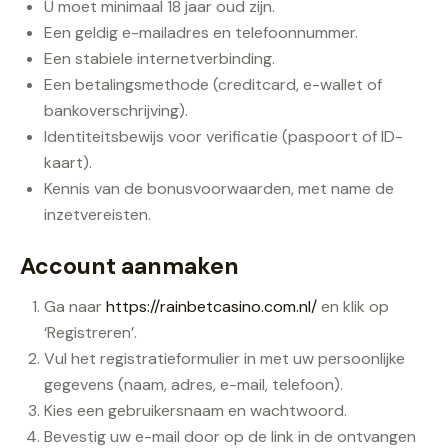
U moet minimaal 18 jaar oud zijn.
Een geldig e-mailadres en telefoonnummer.
Een stabiele internetverbinding.
Een betalingsmethode (creditcard, e-wallet of
bankoverschrijving).
Identiteitsbewijs voor verificatie (paspoort of ID-
kaart).
Kennis van de bonusvoorwaarden, met name de
inzetvereisten.
Account aanmaken
Ga naar
https://rainbetcasino.com.nl/
en klik op
‘Registreren’.
Vul het registratieformulier in met uw persoonlijke
gegevens (naam, adres, e-mail, telefoon).
Kies een gebruikersnaam en wachtwoord.
Bevestig uw e-mail door op de link in de ontvangen