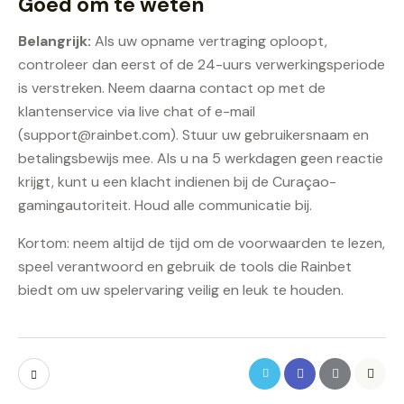
Goed om te weten
Belangrijk:
Als uw opname vertraging oploopt,
controleer dan eerst of de 24-uurs verwerkingsperiode
is verstreken. Neem daarna contact op met de
klantenservice via live chat of e-mail
(support@rainbet.com). Stuur uw gebruikersnaam en
betalingsbewijs mee. Als u na 5 werkdagen geen reactie
krijgt, kunt u een klacht indienen bij de Curaçao-
gamingautoriteit. Houd alle communicatie bij.
Kortom: neem altijd de tijd om de voorwaarden te lezen,
speel verantwoord en gebruik de tools die Rainbet
biedt om uw spelervaring veilig en leuk te houden.