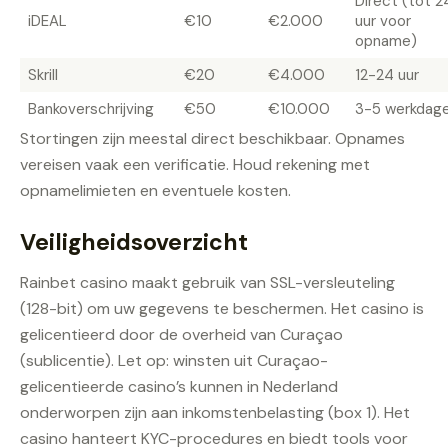
Direct (tot 2
iDEAL
€10
€2.000
uur voor
opname)
Skrill
€20
€4.000
12-24 uur
Bankoverschrijving
€50
€10.000
3-5 werkdag
Stortingen zijn meestal direct beschikbaar. Opnames
vereisen vaak een verificatie. Houd rekening met
opnamelimieten en eventuele kosten.
Veiligheidsoverzicht
Rainbet casino maakt gebruik van SSL-versleuteling
(128-bit) om uw gegevens te beschermen. Het casino is
gelicentieerd door de overheid van Curaçao
(sublicentie). Let op: winsten uit Curaçao-
gelicentieerde casino’s kunnen in Nederland
onderworpen zijn aan inkomstenbelasting (box 1). Het
casino hanteert KYC-procedures en biedt tools voor