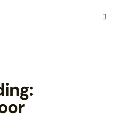
ing:
oor