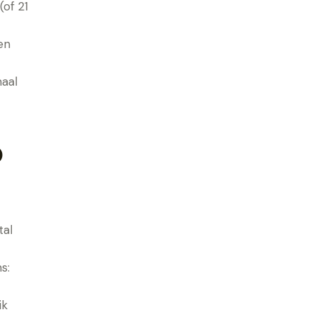
(of 21
en
aal
p
tal
s:
ik