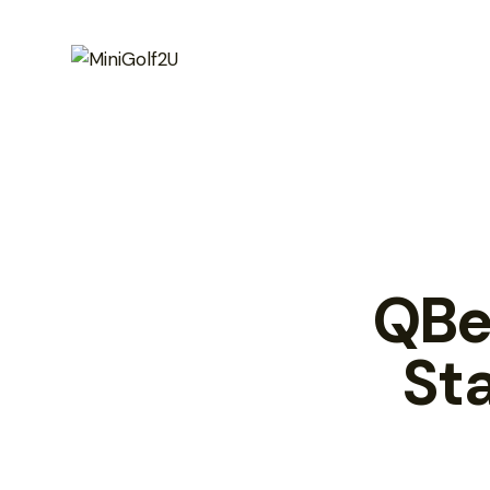
QBe
St