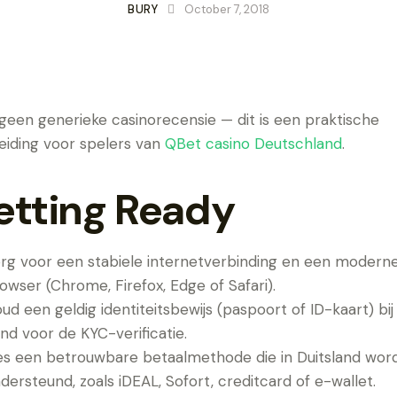
BURY
October 7, 2018
s geen generieke casinorecensie — dit is een praktische
eiding voor spelers van
QBet casino Deutschland
.
etting Ready
rg voor een stabiele internetverbinding en een modern
owser (Chrome, Firefox, Edge of Safari).
ud een geldig identiteitsbewijs (paspoort of ID-kaart) bij
nd voor de KYC-verificatie.
es een betrouwbare betaalmethode die in Duitsland wor
dersteund, zoals iDEAL, Sofort, creditcard of e-wallet.