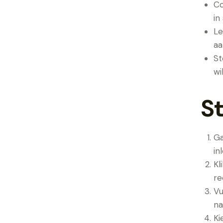
Co
in
Le
aa
St
wi
S
Ga
in
Kl
re
Vu
na
Ki