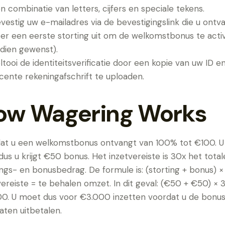
n combinatie van letters, cijfers en speciale tekens.
vestig uw e-mailadres via de bevestigingslink die u ontva
er een eerste storting uit om de welkomstbonus te acti
ndien gewenst).
ltooi de identiteitsverificatie door een kopie van uw ID e
cente rekeningafschrift te uploaden.
ow Wagering Works
dat u een welkomstbonus ontvangt van 100% tot €100. U
dus u krijgt €50 bonus. Het inzetvereiste is 30x het total
ings- en bonusbedrag. De formule is: (storting + bonus) ×
vereiste = te behalen omzet. In dit geval: (€50 + €50) × 
0. U moet dus voor €3.000 inzetten voordat u de bonus
laten uitbetalen.