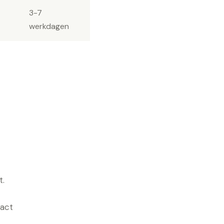
3-7
werkdagen
t.
tact