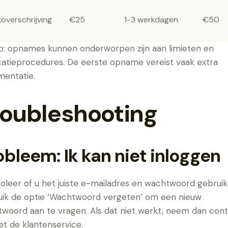
overschrijving
€25
1-3 werkdagen
€50
p: opnames kunnen onderworpen zijn aan limieten en
icatieprocedures. De eerste opname vereist vaak extra
entatie.
roubleshooting
obleem: Ik kan niet inloggen
oleer of u het juiste e-mailadres en wachtwoord gebruik
ik de optie ‘Wachtwoord vergeten’ om een nieuw
woord aan te vragen. Als dat niet werkt, neem dan con
t de klantenservice.