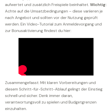
aufwertet und zusätzlich Freispiele beinhaltet.
Wichtig:
Achte auf die Umsatzbedingungen – diese variieren je
nach Angebot und sollten vor der Nutzung geprüft
werden. Ein Video-Tutorial zum Anmeldevorgang und
zur Bonusaktivierung findest du hier:
Zusammengefasst: Mit klaren Vorbereitungen und
diesem Schritt-für-Schritt-Ablauf gelingt der Einstieg
schnell und sicher. Denk immer daran,
verantwortungsvoll zu spielen und Budgetgrenzen
einzuhalten.