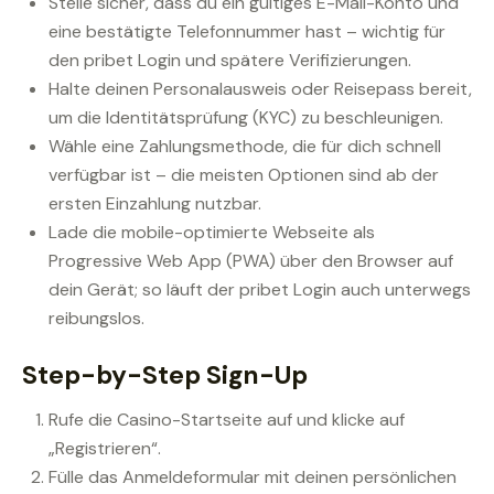
Stelle sicher, dass du ein gültiges E-Mail-Konto und
eine bestätigte Telefonnummer hast – wichtig für
den pribet Login und spätere Verifizierungen.
Halte deinen Personalausweis oder Reisepass bereit,
um die Identitätsprüfung (KYC) zu beschleunigen.
Wähle eine Zahlungsmethode, die für dich schnell
verfügbar ist – die meisten Optionen sind ab der
ersten Einzahlung nutzbar.
Lade die mobile-optimierte Webseite als
Progressive Web App (PWA) über den Browser auf
dein Gerät; so läuft der pribet Login auch unterwegs
reibungslos.
Step-by-Step Sign-Up
Rufe die Casino-Startseite auf und klicke auf
„Registrieren“.
Fülle das Anmeldeformular mit deinen persönlichen