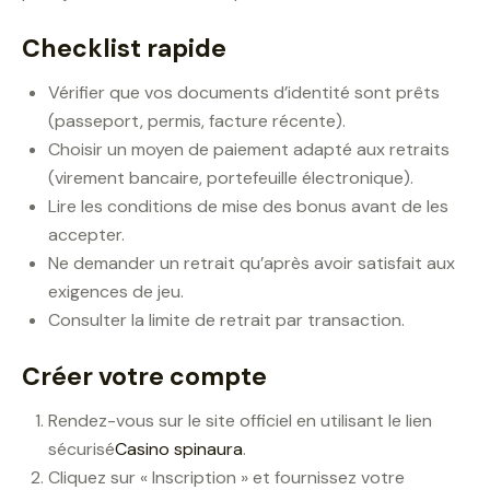
Checklist rapide
Vérifier que vos documents d’identité sont prêts
(passeport, permis, facture récente).
Choisir un moyen de paiement adapté aux retraits
(virement bancaire, portefeuille électronique).
Lire les conditions de mise des bonus avant de les
accepter.
Ne demander un retrait qu’après avoir satisfait aux
exigences de jeu.
Consulter la limite de retrait par transaction.
Créer votre compte
Rendez-vous sur le site officiel en utilisant le lien
sécurisé
Casino spinaura
.
Cliquez sur « Inscription » et fournissez votre