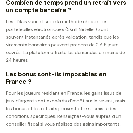
Combien de temps prend un retrait vers
un compte bancaire ?
Les délais varient selon la méthode choisie : les
portefeuilles électroniques (Skrill, Neteller) sont
souvent instantanés après validation, tandis que les
virements bancaires peuvent prendre de 2 à 5 jours
ouvrés. La plateforme traite les demandes en moins de
24 heures.
Les bonus sont-ils imposables en
France ?
Pour les joueurs résidant en France, les gains issus de
jeux d’argent sont exonérés d’impôt sur le revenu, mais
les bonus et les retraits peuvent être soumis à des
conditions spécifiques. Renseignez-vous auprès d’un
conseiller fiscal si vous réalisez des gains importants.