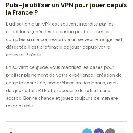
Puis-je utiliser un VPN pour jouer depuis
la France ?
L’utilisation d’un VPN est souvent interdite par les
conditions générales. Le casino peut bloquer les
comptes si une connexion via un serveur étranger est
détectée. Il est préférable de jouer depuis votre
adresse IP réelle.
En suivant ce guide, vous maîtrisez les bases pour
profiter pleinement de votre expérience : création de
compte sécurisée, compréhension des bonus, choix
des jeux à fort RTP et procédure de retrait sans
accroc. Bonne chance et jouez toujours de manière
responsable.