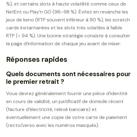
%), et certains slots à haute volatilité comme ceux de
NetEnt ou Play’n GO (96–98 %). Évitez en revanche les
jeux de keno (RTP souvent inférieur à 90 %), les scratch
cards instantanées et les slots très volatiles à faible
RTP (< 94 %). Une bonne stratégie consiste à consulter
la page d’information de chaque jeu avant de miser.
Réponses rapides
Quels documents sont nécessaires pour
le premier retrait ?
Vous devrez généralement fournir une pièce d’identité
en cours de validité, un justificatif de domicile récent
(facture d’électricité, relevé bancaire) et
éventuellement une copie de votre carte de paiement
(recto/verso avec les numéros masqués).