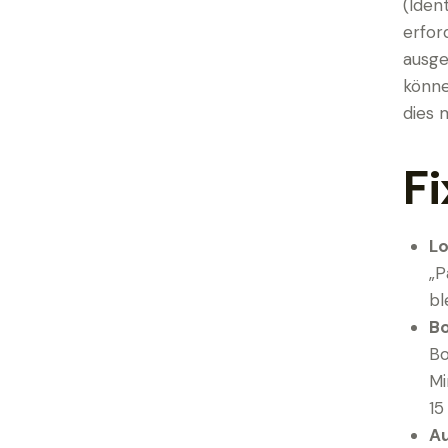
(Iden
erfor
ausge
könne
dies 
Fi
Lo
„P
bl
Bo
Bo
Mi
15
Au