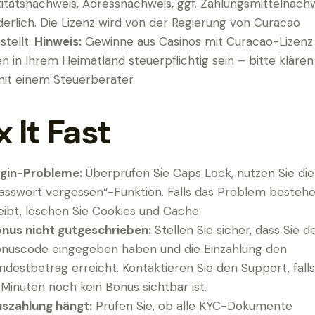
titätsnachweis, Adressnachweis, ggf. Zahlungsmittelnach
derlich. Die Lizenz wird von der Regierung von Curacao
stellt.
Hinweis:
Gewinne aus Casinos mit Curacao-Lizenz
n in Ihrem Heimatland steuerpflichtig sein – bitte klären
mit einem Steuerberater.
x It Fast
gin-Probleme:
Überprüfen Sie Caps Lock, nutzen Sie die
asswort vergessen“-Funktion. Falls das Problem besteh
eibt, löschen Sie Cookies und Cache.
nus nicht gutgeschrieben:
Stellen Sie sicher, dass Sie d
nuscode eingegeben haben und die Einzahlung den
ndestbetrag erreicht. Kontaktieren Sie den Support, fall
 Minuten noch kein Bonus sichtbar ist.
szahlung hängt:
Prüfen Sie, ob alle KYC-Dokumente