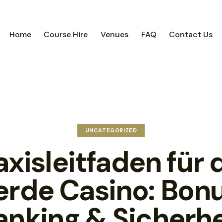
Home
Course Hire
Venues
FAQ
Contact Us
UNCATEGORIZED
axisleitfaden für 
erde Casino: Bonu
anking & Sicherhe