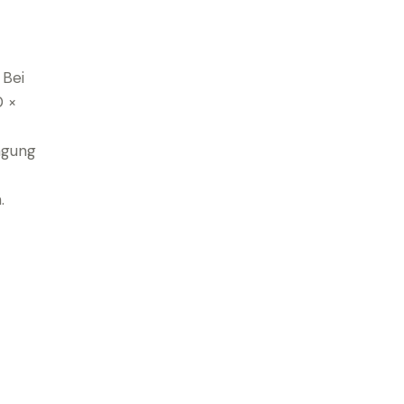
 Bei
0 ×
ngung
.