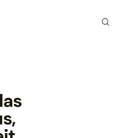
das
s,
it