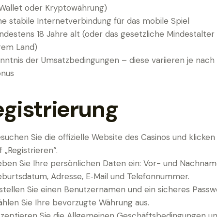
Wallet oder Kryptowährung)
ne stabile Internetverbindung für das mobile Spiel
ndestens 18 Jahre alt (oder das gesetzliche Mindestalter 
rem Land)
nntnis der Umsatzbedingungen – diese variieren je nach
onus
gistrierung
suchen Sie die offizielle Website des Casinos und klicken
f „Registrieren“.
ben Sie Ihre persönlichen Daten ein: Vor- und Nachnam
burtsdatum, Adresse, E‑Mail und Telefonnummer.
stellen Sie einen Benutzernamen und ein sicheres Passw
hlen Sie Ihre bevorzugte Währung aus.
zeptieren Sie die Allgemeinen Geschäftsbedingungen u