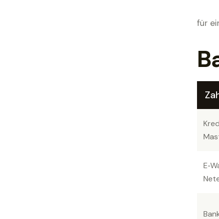
für e
B
Za
Kred
Mas
E‑Wal
Nete
Ban