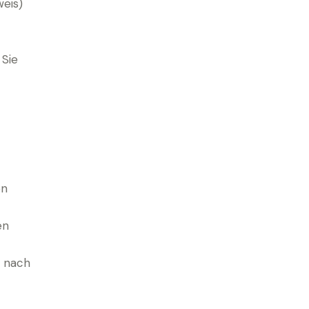
weis)
 Sie
en
en
s nach