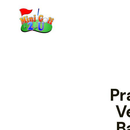
Pr
V
B