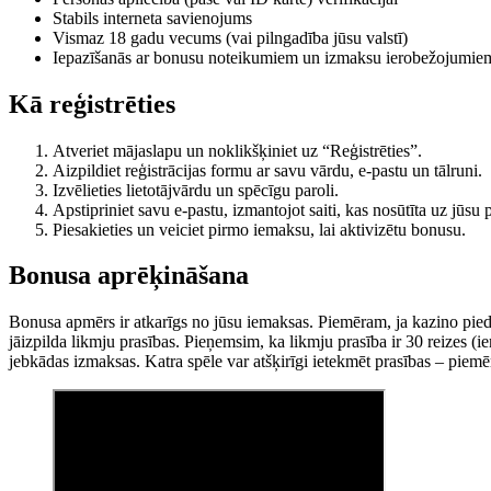
Stabils interneta savienojums
Vismaz 18 gadu vecums (vai pilngadība jūsu valstī)
Iepazīšanās ar bonusu noteikumiem un izmaksu ierobežojumie
Kā reģistrēties
Atveriet mājaslapu un noklikšķiniet uz “Reģistrēties”.
Aizpildiet reģistrācijas formu ar savu vārdu, e-pastu un tālruni.
Izvēlieties lietotājvārdu un spēcīgu paroli.
Apstipriniet savu e-pastu, izmantojot saiti, kas nosūtīta uz jūsu p
Piesakieties un veiciet pirmo iemaksu, lai aktivizētu bonusu.
Bonusa aprēķināšana
Bonusa apmērs ir atkarīgs no jūsu iemaksas. Piemēram, ja kazino pied
jāizpilda likmju prasības. Pieņemsim, ka likmju prasība ir 30 reizes 
jebkādas izmaksas. Katra spēle var atšķirīgi ietekmēt prasības – piemē