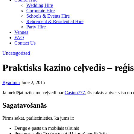
Wedding Hire
Corporate Hire
Schools & Events Hire
Retirement & Residential Hire
Party Hire
Venues
FAQ
Contact Us
Uncategorized
Praktisks kazino ceļvedis – reģi
By
admin
June 2, 2015
Ja meklējat uzticamu ceļvedi par
Casino777
, šis raksts aptver visu no 
Sagatavošanās
Pirms sākat, pārliecinieties, ka jums ir:
Derīgs e-pasts un mobilais tālrunis
Personas apliecība (pase vai ID karte) verifikācijai