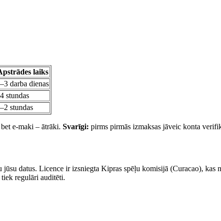
Apstrādes laiks
–3 darba dienas
4 stundas
–2 stundas
 bet e-maki – ātrāki.
Svarīgi:
pirms pirmās izmaksas jāveic konta verifik
u jūsu datus. Licence ir izsniegta Kipras spēļu komisijā (Curacao), kas 
iek regulāri auditēti.