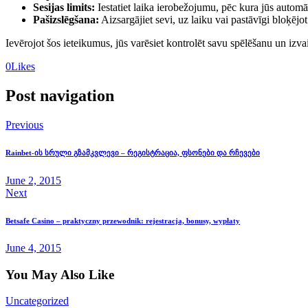
Sesijas limits:
Iestatiet laika ierobežojumu, pēc kura jūs automāt
Pašizslēgšana:
Aizsargājiet sevi, uz laiku vai pastāvīgi bloķējo
Ievērojot šos ieteikumus, jūs varēsiet kontrolēt savu spēlēšanu un izvai
0
Likes
Post navigation
Previous
Rainbet-ის სრული გზამკვლევი – რეგისტრაცია, ფსონები და რჩევები
June 2, 2015
Next
Betsafe Casino – praktyczny przewodnik: rejestracja, bonusy, wypłaty
June 4, 2015
You May Also Like
Uncategorized