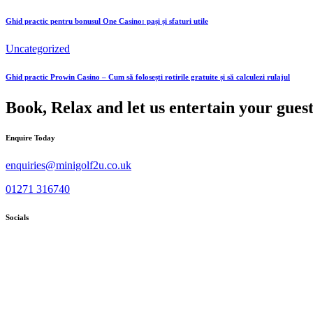
Ghid practic pentru bonusul One Casino: pași și sfaturi utile
Uncategorized
Ghid practic Prowin Casino – Cum să folosești rotirile gratuite și să calculezi rulajul
Book, Relax and let us entertain your guest
Enquire Today
enquiries@minigolf2u.co.uk
01271 316740
Socials