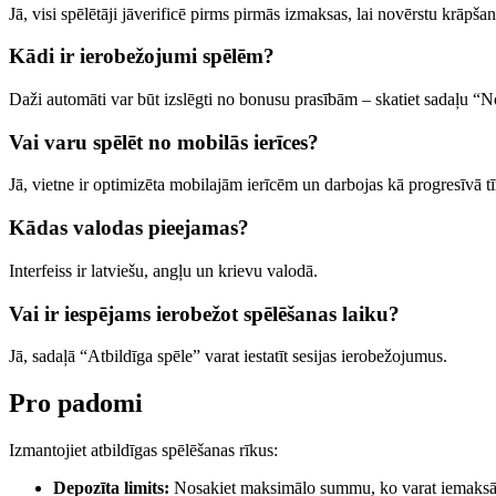
Jā, visi spēlētāji jāverificē pirms pirmās izmaksas, lai novērstu krāpšan
Kādi ir ierobežojumi spēlēm?
Daži automāti var būt izslēgti no bonusu prasībām – skatiet sadaļu “
Vai varu spēlēt no mobilās ierīces?
Jā, vietne ir optimizēta mobilajām ierīcēm un darbojas kā progresīvā 
Kādas valodas pieejamas?
Interfeiss ir latviešu, angļu un krievu valodā.
Vai ir iespējams ierobežot spēlēšanas laiku?
Jā, sadaļā “Atbildīga spēle” varat iestatīt sesijas ierobežojumus.
Pro padomi
Izmantojiet atbildīgas spēlēšanas rīkus:
Depozīta limits:
Nosakiet maksimālo summu, ko varat iemaksāt 