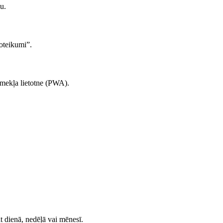
u.
Noteikumi”.
tīmekļa lietotne (PWA).
dienā, nedēļā vai mēnesī.