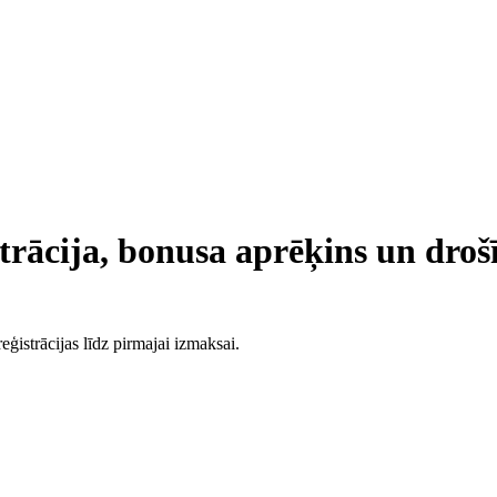
strācija, bonusa aprēķins un droš
reģistrācijas līdz pirmajai izmaksai.