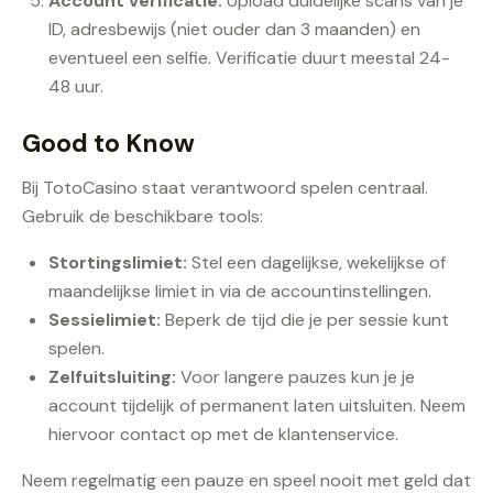
Account verificatie:
Upload duidelijke scans van je
ID, adresbewijs (niet ouder dan 3 maanden) en
eventueel een selfie. Verificatie duurt meestal 24-
48 uur.
Good to Know
Bij TotoCasino staat verantwoord spelen centraal.
Gebruik de beschikbare tools:
Stortingslimiet:
Stel een dagelijkse, wekelijkse of
maandelijkse limiet in via de accountinstellingen.
Sessielimiet:
Beperk de tijd die je per sessie kunt
spelen.
Zelfuitsluiting:
Voor langere pauzes kun je je
account tijdelijk of permanent laten uitsluiten. Neem
hiervoor contact op met de klantenservice.
Neem regelmatig een pauze en speel nooit met geld dat