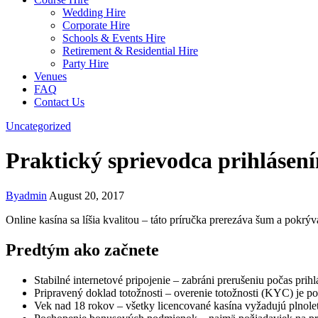
Wedding Hire
Corporate Hire
Schools & Events Hire
Retirement & Residential Hire
Party Hire
Venues
FAQ
Contact Us
Uncategorized
Praktický sprievodca prihlásen
By
admin
August 20, 2017
Online kasína sa líšia kvalitou – táto príručka prerezáva šum a pokrýva
Predtým ako začnete
Stabilné internetové pripojenie – zabráni prerušeniu počas prihl
Pripravený doklad totožnosti – overenie totožnosti (KYC) je 
Vek nad 18 rokov – všetky licencované kasína vyžadujú plnole