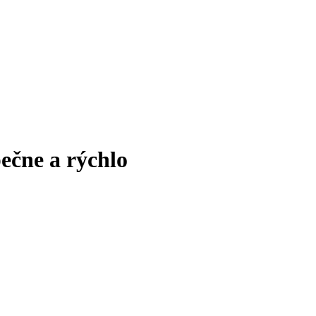
ečne a rýchlo