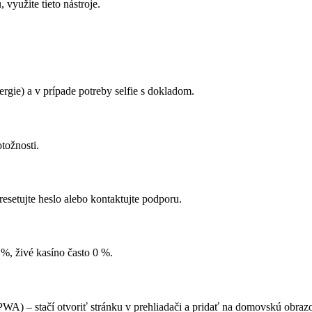
 využite tieto nástroje.
ergie) a v prípade potreby selfie s dokladom.
tožnosti.
esetujte heslo alebo kontaktujte podporu.
 %, živé kasíno často 0 %.
PWA) – stačí otvoriť stránku v prehliadači a pridať na domovskú obraz