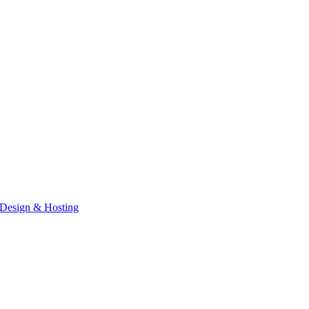
Design & Hosting