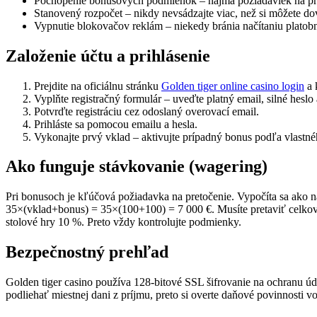
Pochopenie bonusových podmienok – najmä požiadaviek na pre
Stanovený rozpočet – nikdy nevsádzajte viac, než si môžete dovo
Vypnutie blokovačov reklám – niekedy bránia načítaniu platob
Založenie účtu a prihlásenie
Prejdite na oficiálnu stránku
Golden tiger online casino login
a 
Vyplňte registračný formulár – uveďte platný email, silné heslo
Potvrďte registráciu cez odoslaný overovací email.
Prihláste sa pomocou emailu a hesla.
Vykonajte prvý vklad – aktivujte prípadný bonus podľa vlastn
Ako funguje stávkovanie (wagering)
Pri bonusoch je kľúčová požiadavka na pretočenie. Vypočíta sa ako 
35×(vklad+bonus) = 35×(100+100) = 7 000 €. Musíte pretaviť celkov
stolové hry 10 %. Preto vždy kontrolujte podmienky.
Bezpečnostný prehľad
Golden tiger casino používa 128-bitové SSL šifrovanie na ochranu ú
podliehať miestnej dani z príjmu, preto si overte daňové povinnosti vo