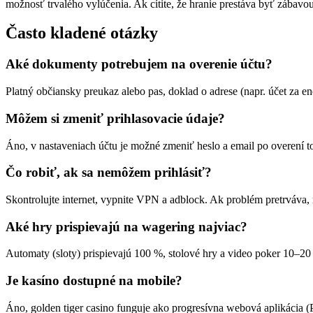
možnosť trvalého vylúčenia. Ak cítite, že hranie prestáva byť zábavou,
Často kladené otázky
Aké dokumenty potrebujem na overenie účtu?
Platný občiansky preukaz alebo pas, doklad o adrese (napr. účet za en
Môžem si zmeniť prihlasovacie údaje?
Áno, v nastaveniach účtu je možné zmeniť heslo a email po overení to
Čo robiť, ak sa nemôžem prihlásiť?
Skontrolujte internet, vypnite VPN a adblock. Ak problém pretrváva, r
Aké hry prispievajú na wagering najviac?
Automaty (sloty) prispievajú 100 %, stolové hry a video poker 10–20
Je kasíno dostupné na mobile?
Áno, golden tiger casino funguje ako progresívna webová aplikácia (