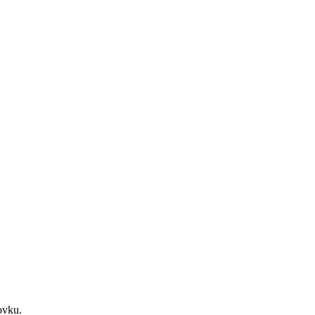
ovku.