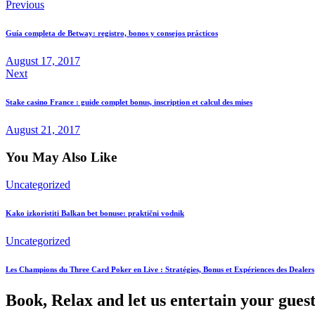
Previous
Guía completa de Betway: registro, bonos y consejos prácticos
August 17, 2017
Next
Stake casino France : guide complet bonus, inscription et calcul des mises
August 21, 2017
You May Also Like
Uncategorized
Kako izkoristiti Balkan bet bonuse: praktični vodnik
Uncategorized
Les Champions du Three Card Poker en Live : Stratégies, Bonus et Expériences des Dealers
Book, Relax and let us entertain your guest