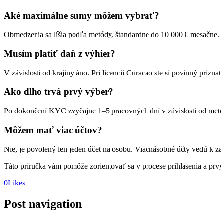
Aké maximálne sumy môžem vybrať?
Obmedzenia sa líšia podľa metódy, štandardne do 10 000 € mesačne. 
Musím platiť daň z výhier?
V závislosti od krajiny áno. Pri licencii Curacao ste si povinný pr
Ako dlho trvá prvý výber?
Po dokončení KYC zvyčajne 1–5 pracovných dní v závislosti od metó
Môžem mať viac účtov?
Nie, je povolený len jeden účet na osobu. Viacnásobné účty vedú k za
Táto príručka vám pomôže zorientovať sa v procese prihlásenia a prvý
0
Likes
Post navigation