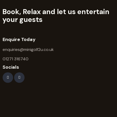
Book, Relax and let us entertain
your guests
Enquire Today
enquiries@minigolf2u.co.uk
01271 316740
Socials