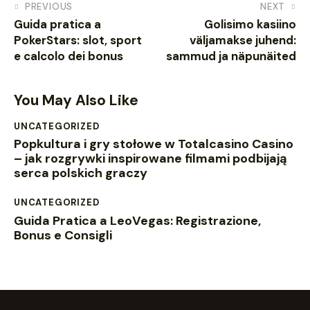
PREVIOUS
NEXT
Guida pratica a
Golisimo kasiino
PokerStars: slot, sport
väljamakse juhend:
e calcolo dei bonus
sammud ja näpunäited
You May Also Like
UNCATEGORIZED
Popkultura i gry stołowe w Totalcasino Casino
– jak rozgrywki inspirowane filmami podbijają
serca polskich graczy
UNCATEGORIZED
Guida Pratica a LeoVegas: Registrazione,
Bonus e Consigli