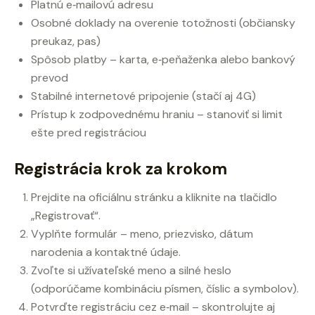
Platnú e‑mailovú adresu
Osobné doklady na overenie totožnosti (občiansky
preukaz, pas)
Spôsob platby – karta, e‑peňaženka alebo bankový
prevod
Stabilné internetové pripojenie (stačí aj 4G)
Prístup k zodpovednému hraniu – stanoviť si limit
ešte pred registráciou
Registrácia krok za krokom
Prejdite na oficiálnu stránku a kliknite na tlačidlo
„Registrovať“.
Vyplňte formulár – meno, priezvisko, dátum
narodenia a kontaktné údaje.
Zvoľte si užívateľské meno a silné heslo
(odporúčame kombináciu písmen, číslic a symbolov).
Potvrďte registráciu cez e‑mail – skontrolujte aj