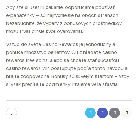
Aby ste si ušetrili čakanie, odporúčame používať
e‑peňaženky – sú najrýchlejšie na oboch stranách.
Nezabudnite, že výbery z bonusových prostriedkov
môžu trvať dlhšie kvôli overovaniu.
Vstup do sveta Casino Rewards je jednoduchý a
ponúka množstvo benefitov. Či už hľadáte casino
rewards free spins, alebo sa chcete stať súčasťou
casino rewards VIP, postupujte podľa tohto návodu a
hrajte zodpovedne. Bonusy sú skvelým štartom – vždy
si však prečítajte podmienky. Prajeme veľa šťastia!