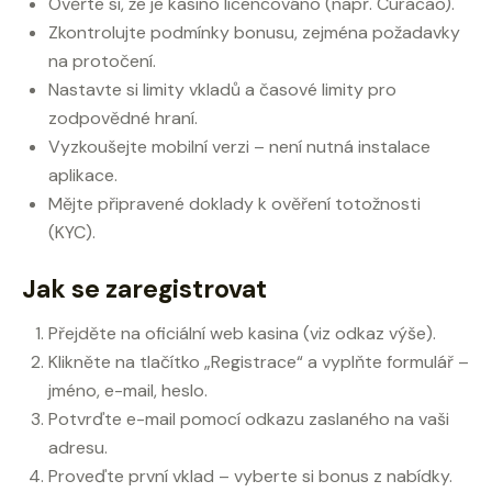
Ověřte si, že je kasino licencováno (např. Curacao).
Zkontrolujte podmínky bonusu, zejména požadavky
na protočení.
Nastavte si limity vkladů a časové limity pro
zodpovědné hraní.
Vyzkoušejte mobilní verzi – není nutná instalace
aplikace.
Mějte připravené doklady k ověření totožnosti
(KYC).
Jak se zaregistrovat
Přejděte na oficiální web kasina (viz odkaz výše).
Klikněte na tlačítko „Registrace“ a vyplňte formulář –
jméno, e-mail, heslo.
Potvrďte e-mail pomocí odkazu zaslaného na vaši
adresu.
Proveďte první vklad – vyberte si bonus z nabídky.