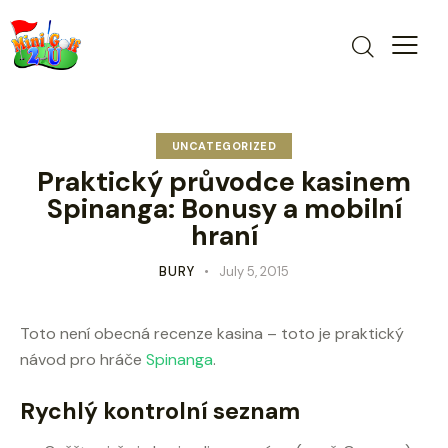
UNCATEGORIZED
Praktický průvodce kasinem
Spinanga: Bonusy a mobilní
hraní
BURY
July 5, 2015
Toto není obecná recenze kasina – toto je praktický
návod pro hráče
Spinanga
.
Rychlý kontrolní seznam