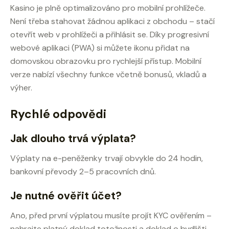
Kasino je plně optimalizováno pro mobilní prohlížeče.
Není třeba stahovat žádnou aplikaci z obchodu – stačí
otevřít web v prohlížeči a přihlásit se. Díky progresivní
webové aplikaci (PWA) si můžete ikonu přidat na
domovskou obrazovku pro rychlejší přístup. Mobilní
verze nabízí všechny funkce včetně bonusů, vkladů a
výher.
Rychlé odpovědi
Jak dlouho trvá výplata?
Výplaty na e-peněženky trvají obvykle do 24 hodin,
bankovní převody 2–5 pracovních dnů.
Je nutné ověřit účet?
Ano, před první výplatou musíte projít KYC ověřením –
nahrajte platný doklad totožnosti a doklad o bydlišti.