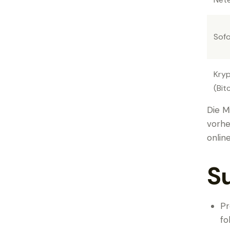
Sof
Kry
(Bit
Die M
vorher
onlin
S
Pr
fo