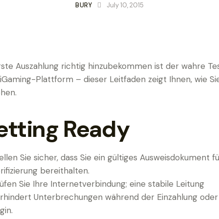
BURY
July 10, 2015
rste Auszahlung richtig hinzubekommen ist der wahre Te
 iGaming-Plattform – dieser Leitfaden zeigt Ihnen, wie Si
hen.
etting Ready
ellen Sie sicher, dass Sie ein gültiges Ausweisdokument fü
rifizierung bereithalten.
üfen Sie Ihre Internetverbindung; eine stabile Leitung
rhindert Unterbrechungen während der Einzahlung oder
gin.