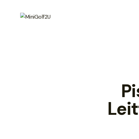
Pi
Lei