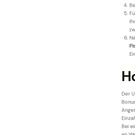
Be
Fü
Ih
zw
Na
Pi
Ei
H
Der U
Bonus
Angen
Einza
Bei e
an We