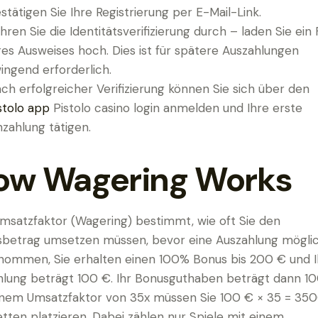
stätigen Sie Ihre Registrierung per E-Mail-Link.
hren Sie die Identitätsverifizierung durch – laden Sie ein
res Ausweises hoch. Dies ist für spätere Auszahlungen
ingend erforderlich.
ch erfolgreicher Verifizierung können Sie sich über den
stolo app
Pistolo casino login anmelden und Ihre erste
nzahlung tätigen.
ow Wagering Works
msatzfaktor (Wagering) bestimmt, wie oft Sie den
betrag umsetzen müssen, bevor eine Auszahlung möglich
ommen, Sie erhalten einen 100% Bonus bis 200 € und I
hlung beträgt 100 €. Ihr Bonusguthaben beträgt dann 10
inem Umsatzfaktor von 35x müssen Sie 100 € × 35 = 35
tten platzieren. Dabei zählen nur Spiele mit einem