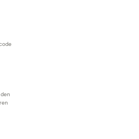
scode
e den
ren