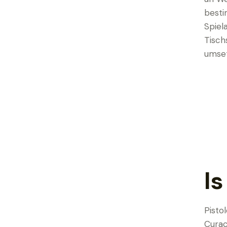
besti
Spiel
Tisch
umset
Is
Pisto
Curac