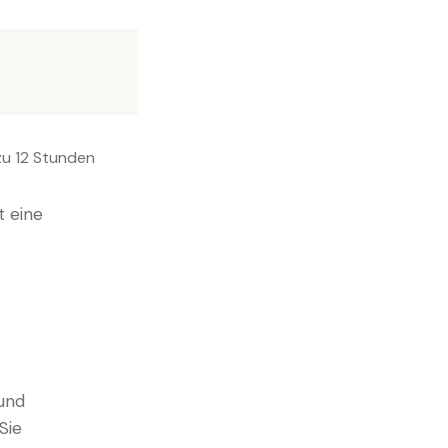
zu 12 Stunden
t eine
 und
Sie