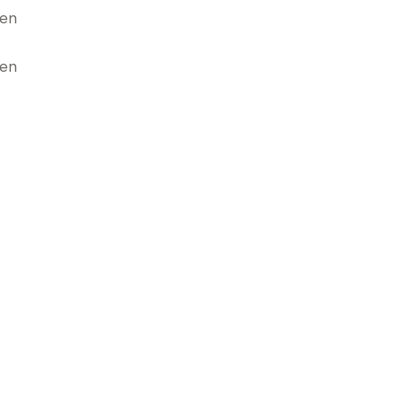
 en
 en