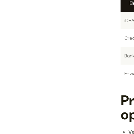
B
iDE
Cre
Bank
E-wal
P
o
Ve