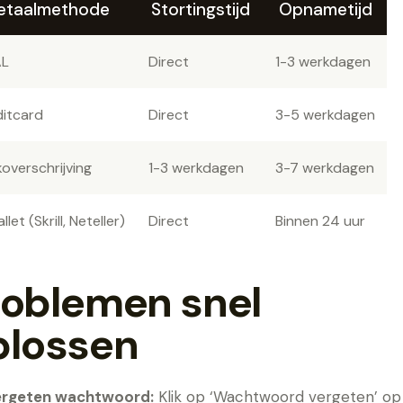
etaalmethode
Stortingstijd
Opnametijd
AL
Direct
1-3 werkdagen
ditcard
Direct
3-5 werkdagen
overschrijving
1-3 werkdagen
3-7 werkdagen
let (Skrill, Neteller)
Direct
Binnen 24 uur
roblemen snel
plossen
rgeten wachtwoord:
Klik op ‘Wachtwoord vergeten’ op