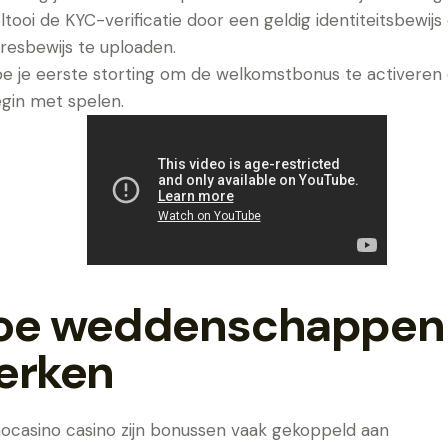
ltooi de KYC-verificatie door een geldig identiteitsbewijs
resbewijs te uploaden.
e je eerste storting om de welkomstbonus te activeren
gin met spelen.
oe weddenschappen
erken
inocasino casino zijn bonussen vaak gekoppeld aan