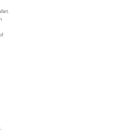
let.
n
of
.