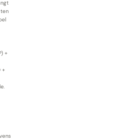
angt
tten
pel
) +
 +
e.
evens