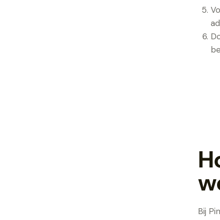
Vo
ad
Do
be
H
w
Bij P