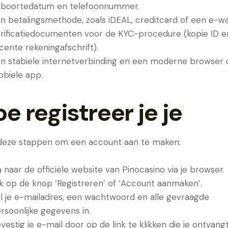
boortedatum en telefoonnummer.
n betalingsmethode, zoals iDEAL, creditcard of een e-wal
rificatiedocumenten voor de KYC-procedure (kopie ID e
cente rekeningafschrift).
n stabiele internetverbinding en een moderne browser 
biele app.
e registreer je je
deze stappen om een account aan te maken:
 naar de officiële website van Pinocasino via je browser.
ik op de knop ‘Registreren’ of ‘Account aanmaken’.
l je e-mailadres, een wachtwoord en alle gevraagde
rsoonlijke gegevens in.
vestig je e-mail door op de link te klikken die je ontvangt