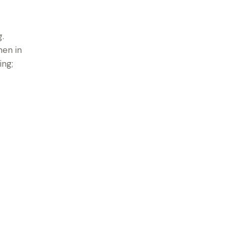
g.
nen in
ing;