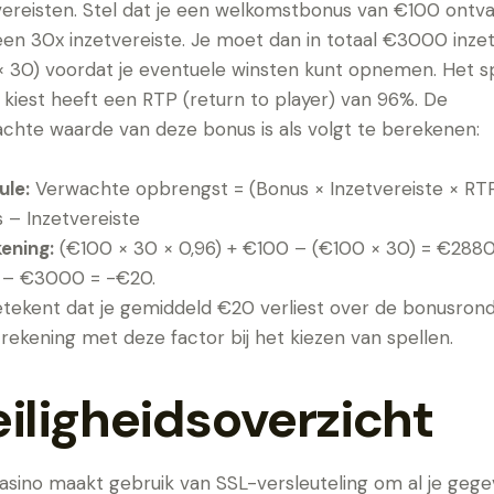
vereisten. Stel dat je een welkomstbonus van €100 ontv
en 30x inzetvereiste. Je moet dan in totaal €3000 inze
× 30) voordat je eventuele winsten kunt opnemen. Het s
e kiest heeft een RTP (return to player) van 96%. De
chte waarde van deze bonus is als volgt te berekenen:
ule:
Verwachte opbrengst = (Bonus × Inzetvereiste × RTP
 – Inzetvereiste
ening:
(€100 × 30 × 0,96) + €100 – (€100 × 30) = €2880
 – €3000 = -€20.
etekent dat je gemiddeld €20 verliest over de bonusrond
rekening met deze factor bij het kiezen van spellen.
iligheidsoverzicht
asino maakt gebruik van SSL-versleuteling om al je geg