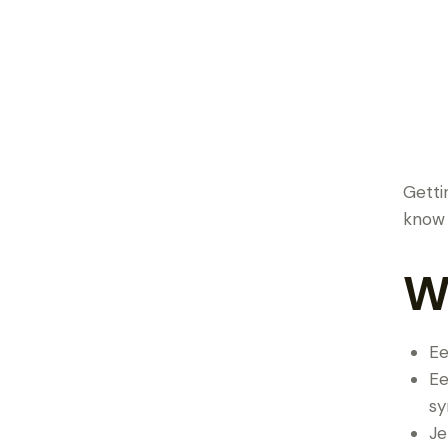
Getti
know 
Wa
Ee
Ee
sy
Je