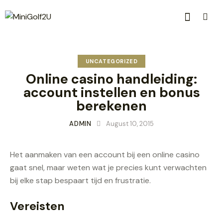
UNCATEGORIZED
Online casino handleiding:
account instellen en bonus
berekenen
ADMIN
August 10, 2015
Het aanmaken van een account bij een online casino
gaat snel, maar weten wat je precies kunt verwachten
bij elke stap bespaart tijd en frustratie.
Vereisten