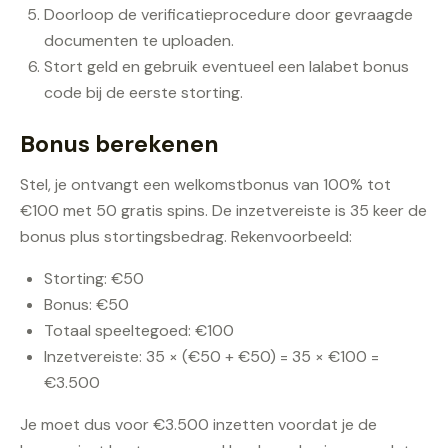
Doorloop de verificatieprocedure door gevraagde
documenten te uploaden.
Stort geld en gebruik eventueel een lalabet bonus
code bij de eerste storting.
Bonus berekenen
Stel, je ontvangt een welkomstbonus van 100% tot
€100 met 50 gratis spins. De inzetvereiste is 35 keer de
bonus plus stortingsbedrag. Rekenvoorbeeld:
Storting: €50
Bonus: €50
Totaal speeltegoed: €100
Inzetvereiste: 35 × (€50 + €50) = 35 × €100 =
€3.500
Je moet dus voor €3.500 inzetten voordat je de