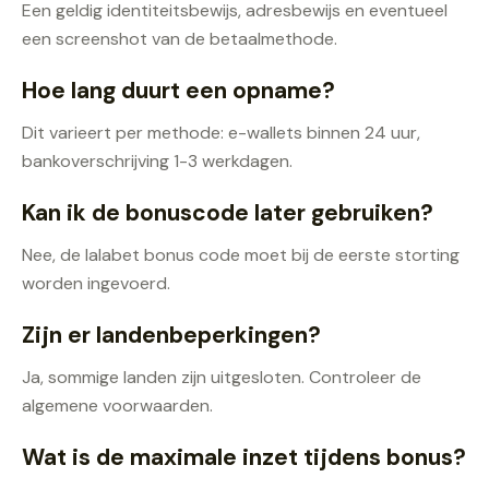
Een geldig identiteitsbewijs, adresbewijs en eventueel
een screenshot van de betaalmethode.
Hoe lang duurt een opname?
Dit varieert per methode: e-wallets binnen 24 uur,
bankoverschrijving 1-3 werkdagen.
Kan ik de bonuscode later gebruiken?
Nee, de lalabet bonus code moet bij de eerste storting
worden ingevoerd.
Zijn er landenbeperkingen?
Ja, sommige landen zijn uitgesloten. Controleer de
algemene voorwaarden.
Wat is de maximale inzet tijdens bonus?