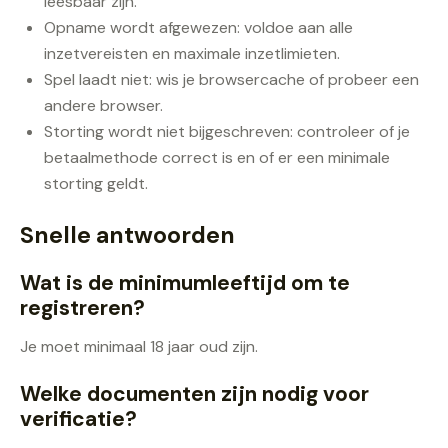
leesbaar zijn.
Opname wordt afgewezen: voldoe aan alle
inzetvereisten en maximale inzetlimieten.
Spel laadt niet: wis je browsercache of probeer een
andere browser.
Storting wordt niet bijgeschreven: controleer of je
betaalmethode correct is en of er een minimale
storting geldt.
Snelle antwoorden
Wat is de minimumleeftijd om te
registreren?
Je moet minimaal 18 jaar oud zijn.
Welke documenten zijn nodig voor
verificatie?