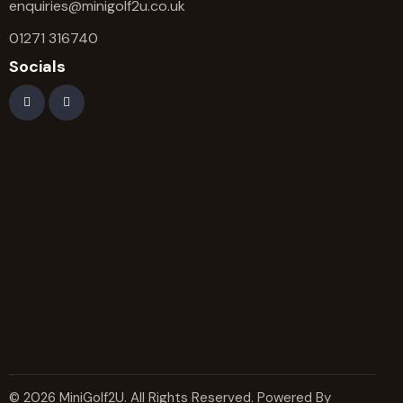
enquiries@minigolf2u.co.uk
01271 316740
Socials
© 2026 MiniGolf2U. All Rights Reserved. Powered By