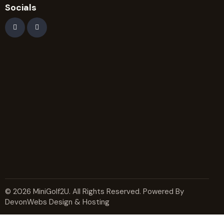
Socials
© 2026 MiniGolf2U. All Rights Reserved. Powered By
DevonWebs Design & Hosting