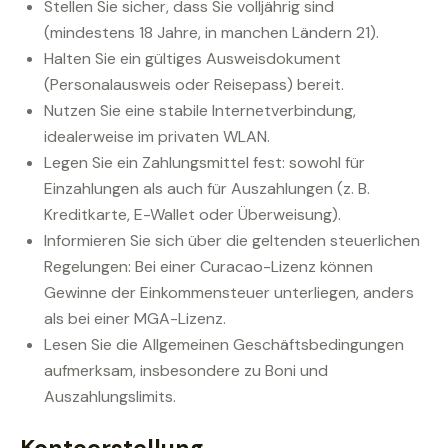
Stellen Sie sicher, dass Sie volljährig sind
(mindestens 18 Jahre, in manchen Ländern 21).
Halten Sie ein gültiges Ausweisdokument
(Personalausweis oder Reisepass) bereit.
Nutzen Sie eine stabile Internetverbindung,
idealerweise im privaten WLAN.
Legen Sie ein Zahlungsmittel fest: sowohl für
Einzahlungen als auch für Auszahlungen (z. B.
Kreditkarte, E-Wallet oder Überweisung).
Informieren Sie sich über die geltenden steuerlichen
Regelungen: Bei einer Curacao-Lizenz können
Gewinne der Einkommensteuer unterliegen, anders
als bei einer MGA-Lizenz.
Lesen Sie die Allgemeinen Geschäftsbedingungen
aufmerksam, insbesondere zu Boni und
Auszahlungslimits.