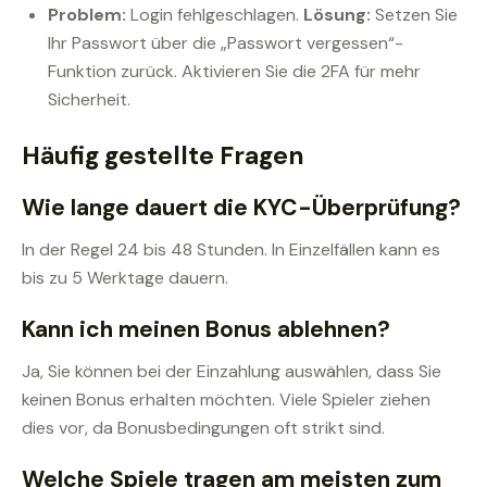
Problem:
Login fehlgeschlagen.
Lösung:
Setzen Sie
Ihr Passwort über die „Passwort vergessen“-
Funktion zurück. Aktivieren Sie die 2FA für mehr
Sicherheit.
Häufig gestellte Fragen
Wie lange dauert die KYC-Überprüfung?
In der Regel 24 bis 48 Stunden. In Einzelfällen kann es
bis zu 5 Werktage dauern.
Kann ich meinen Bonus ablehnen?
Ja, Sie können bei der Einzahlung auswählen, dass Sie
keinen Bonus erhalten möchten. Viele Spieler ziehen
dies vor, da Bonusbedingungen oft strikt sind.
Welche Spiele tragen am meisten zum