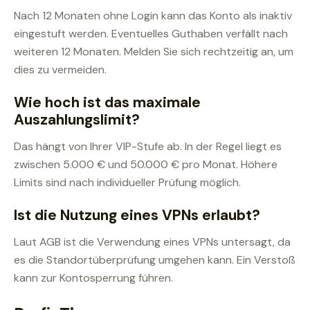
Nach 12 Monaten ohne Login kann das Konto als inaktiv
eingestuft werden. Eventuelles Guthaben verfällt nach
weiteren 12 Monaten. Melden Sie sich rechtzeitig an, um
dies zu vermeiden.
Wie hoch ist das maximale
Auszahlungslimit?
Das hängt von Ihrer VIP-Stufe ab. In der Regel liegt es
zwischen 5.000 € und 50.000 € pro Monat. Höhere
Limits sind nach individueller Prüfung möglich.
Ist die Nutzung eines VPNs erlaubt?
Laut AGB ist die Verwendung eines VPNs untersagt, da
es die Standortüberprüfung umgehen kann. Ein Verstoß
kann zur Kontosperrung führen.