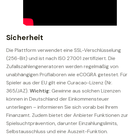
Sicherheit
Die Plattform verwendet eine SSL-Verschlüsselung
(256-Bit) und ist nach ISO 27001 zertifiziert. Die
Zufallszahlengeneratoren werden regelmäßig von
unabhängigen Prüflaboren wie eCOGRA getestet. Für
Spieler aus der EU gilt eine Curacao-Lizenz (Nr.
365/JAZ).
Wichtig:
Gewinne aus solchen Lizenzen
können in Deutschland der Einkommensteuer
unterliegen – informieren Sie sich vorab bei Ihrem
Finanzamt. Zudem bietet der Anbieter Funktionen zur
Spielsuchtprävention, darunter Einzahlungslimits,
Selbstausschluss und eine Auszeit-Funktion.