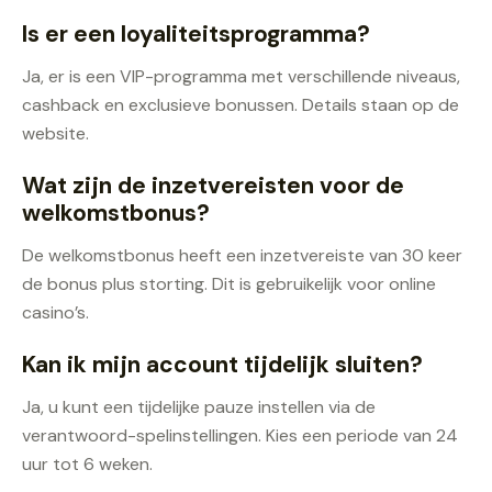
Is er een loyaliteitsprogramma?
Ja, er is een VIP-programma met verschillende niveaus,
cashback en exclusieve bonussen. Details staan op de
website.
Wat zijn de inzetvereisten voor de
welkomstbonus?
De welkomstbonus heeft een inzetvereiste van 30 keer
de bonus plus storting. Dit is gebruikelijk voor online
casino’s.
Kan ik mijn account tijdelijk sluiten?
Ja, u kunt een tijdelijke pauze instellen via de
verantwoord-spelinstellingen. Kies een periode van 24
uur tot 6 weken.