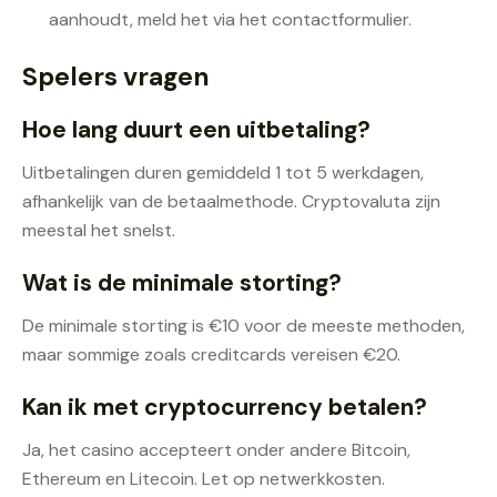
aanhoudt, meld het via het contactformulier.
Spelers vragen
Hoe lang duurt een uitbetaling?
Uitbetalingen duren gemiddeld 1 tot 5 werkdagen,
afhankelijk van de betaalmethode. Cryptovaluta zijn
meestal het snelst.
Wat is de minimale storting?
De minimale storting is €10 voor de meeste methoden,
maar sommige zoals creditcards vereisen €20.
Kan ik met cryptocurrency betalen?
Ja, het casino accepteert onder andere Bitcoin,
Ethereum en Litecoin. Let op netwerkkosten.