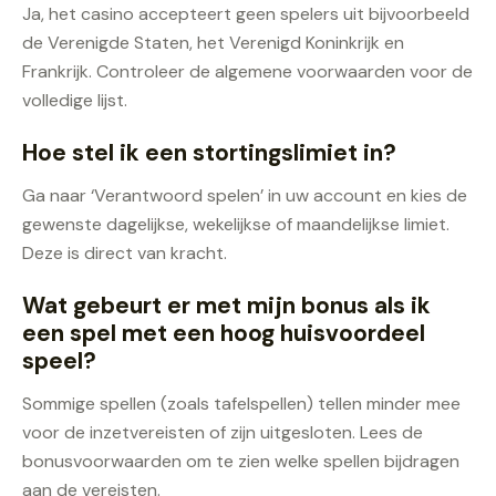
Ja, het casino accepteert geen spelers uit bijvoorbeeld
de Verenigde Staten, het Verenigd Koninkrijk en
Frankrijk. Controleer de algemene voorwaarden voor de
volledige lijst.
Hoe stel ik een stortingslimiet in?
Ga naar ‘Verantwoord spelen’ in uw account en kies de
gewenste dagelijkse, wekelijkse of maandelijkse limiet.
Deze is direct van kracht.
Wat gebeurt er met mijn bonus als ik
een spel met een hoog huisvoordeel
speel?
Sommige spellen (zoals tafelspellen) tellen minder mee
voor de inzetvereisten of zijn uitgesloten. Lees de
bonusvoorwaarden om te zien welke spellen bijdragen
aan de vereisten.