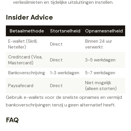
verlieslimieten en tijdelijke uitsluitingen instellen.
Insider Advice
Betaalmethode
Stortsnelheid
Opnamesnelheid
E-wallet (Skrill,
Binnen 24 uur
Direct
Neteller)
verwerkt
Creditcard (Visa,
Direct
3-5 werkdagen
Mastercard)
Bankoverschrijving
1-3 werkdagen
5-7 werkdagen
Niet mogelijk
Paysafecard
Direct
(alleen storten)
Gebruik e-wallets voor de snelste opnames en vermijd
bankoverschrijvingen tenzij u geen alternatief heeft.
FAQ