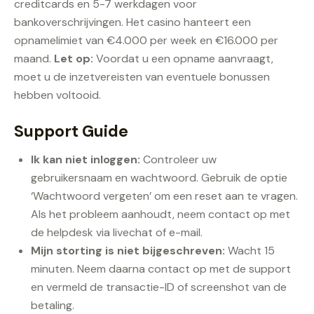
creditcards en 5-7 werkdagen voor
bankoverschrijvingen. Het casino hanteert een
opnamelimiet van €4.000 per week en €16.000 per
maand.
Let op:
Voordat u een opname aanvraagt,
moet u de inzetvereisten van eventuele bonussen
hebben voltooid.
Support Guide
Ik kan niet inloggen:
Controleer uw
gebruikersnaam en wachtwoord. Gebruik de optie
‘Wachtwoord vergeten’ om een reset aan te vragen.
Als het probleem aanhoudt, neem contact op met
de helpdesk via livechat of e-mail.
Mijn storting is niet bijgeschreven:
Wacht 15
minuten. Neem daarna contact op met de support
en vermeld de transactie-ID of screenshot van de
betaling.