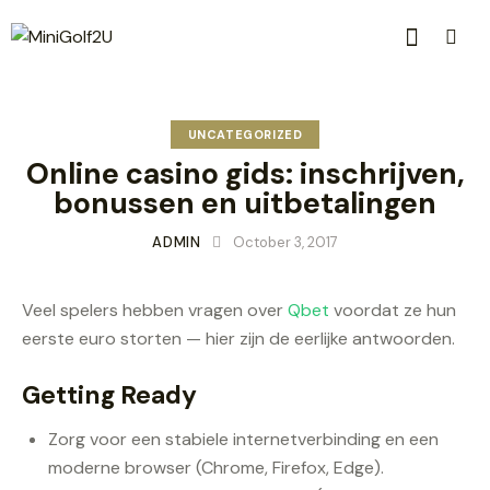
UNCATEGORIZED
Online casino gids: inschrijven,
bonussen en uitbetalingen
ADMIN
October 3, 2017
Veel spelers hebben vragen over
Qbet
voordat ze hun
eerste euro storten — hier zijn de eerlijke antwoorden.
Getting Ready
Zorg voor een stabiele internetverbinding en een
moderne browser (Chrome, Firefox, Edge).