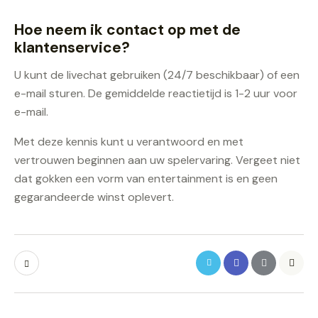
Hoe neem ik contact op met de
klantenservice?
U kunt de livechat gebruiken (24/7 beschikbaar) of een
e-mail sturen. De gemiddelde reactietijd is 1-2 uur voor
e-mail.
Met deze kennis kunt u verantwoord en met
vertrouwen beginnen aan uw spelervaring. Vergeet niet
dat gokken een vorm van entertainment is en geen
gegarandeerde winst oplevert.