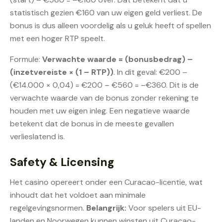
statistisch gezien €160 van uw eigen geld verliest. De
bonus is dus alleen voordelig als u geluk heeft of spellen
met een hoger RTP speelt.
Formule:
Verwachte waarde = (bonusbedrag) –
(inzetvereiste × (1 – RTP))
. In dit geval: €200 –
(€14.000 × 0,04) = €200 – €560 = –€360. Dit is de
verwachte waarde van de bonus zonder rekening te
houden met uw eigen inleg. Een negatieve waarde
betekent dat de bonus in de meeste gevallen
verlieslatend is.
Safety & Licensing
Het casino opereert onder een Curacao-licentie, wat
inhoudt dat het voldoet aan minimale
regelgevingsnormen.
Belangrijk:
Voor spelers uit EU-
landen en Noorwegen kunnen winsten uit Curacao-