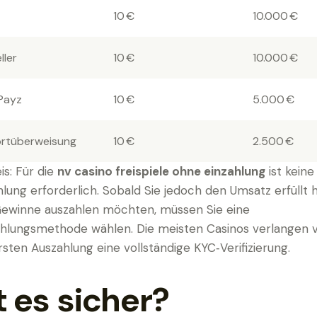
l
10 €
10.000 €
ller
10 €
10.000 €
Payz
10 €
5.000 €
ortüberweisung
10 €
2.500 €
is: Für die
nv casino freispiele ohne einzahlung
ist keine
hlung erforderlich. Sobald Sie jedoch den Umsatz erfüllt
ewinne auszahlen möchten, müssen Sie eine
hlungsmethode wählen. Die meisten Casinos verlangen 
rsten Auszahlung eine vollständige KYC‑Verifizierung.
t es sicher?