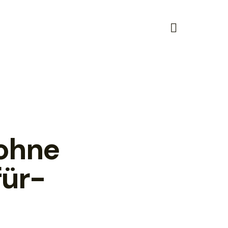
 ohne
für-