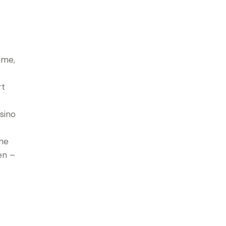
ame,
rt
sino
hne
en –