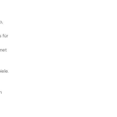
p,
s für
gnet
ele.
n