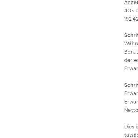
Angen
40× d
192,4
Schri
Währe
Bonus
der e
Erwar
Schri
Erwar
Erwar
Netto
Dies 
tatsä