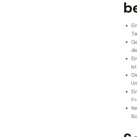
b
Ei
Ta
Ge
di
Ei
is
Di
Um
Ei
Fr
Ke
Bo