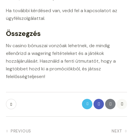
Ha további kérdésed van, vedd fel a kapcsolatot az
ügyfélszolgálattal.
Összegzés
Nv casino bónuszai vonzóak lehetnek, de mindig
ellenőrizd a wagering feltételeket és a játékok
hozzájárulását. Használd a fenti útmutatót, hogy a
legtöbbet hozd ki a promóciókból, és játssz
felelősségteljesen!
PREVIOUS
NEXT