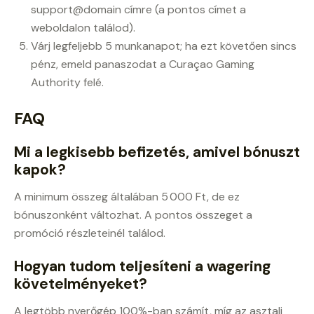
support@domain címre (a pontos címet a
weboldalon találod).
Várj legfeljebb 5 munkanapot; ha ezt követően sincs
pénz, emeld panaszodat a Curaçao Gaming
Authority felé.
FAQ
Mi a legkisebb befizetés, amivel bónuszt
kapok?
A minimum összeg általában 5 000 Ft, de ez
bónuszonként változhat. A pontos összeget a
promóció részleteinél találod.
Hogyan tudom teljesíteni a wagering
követelményeket?
A legtöbb nyerőgép 100%-ban számít, míg az asztali