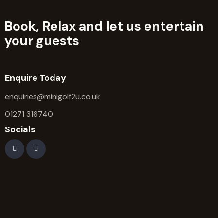
Book, Relax and let us entertain
your guests
Enquire Today
enquiries@minigolf2u.co.uk
01271 316740
Socials