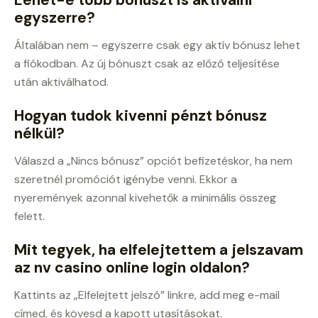
Lehet-e több bónuszt is aktiválni
egyszerre?
Általában nem – egyszerre csak egy aktív bónusz lehet
a fiókodban. Az új bónuszt csak az előző teljesítése
után aktiválhatod.
Hogyan tudok kivenni pénzt bónusz
nélkül?
Válaszd a „Nincs bónusz” opciót befizetéskor, ha nem
szeretnél promóciót igénybe venni. Ekkor a
nyeremények azonnal kivehetők a minimális összeg
felett.
Mit tegyek, ha elfelejtettem a jelszavam
az nv casino online login oldalon?
Kattints az „Elfelejtett jelszó” linkre, add meg e-mail
címed, és kövesd a kapott utasításokat.