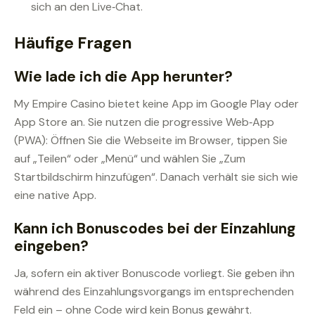
sich an den Live‑Chat.
Häufige Fragen
Wie lade ich die App herunter?
My Empire Casino bietet keine App im Google Play oder
App Store an. Sie nutzen die progressive Web‑App
(PWA): Öffnen Sie die Webseite im Browser, tippen Sie
auf „Teilen“ oder „Menü“ und wählen Sie „Zum
Startbildschirm hinzufügen“. Danach verhält sie sich wie
eine native App.
Kann ich Bonuscodes bei der Einzahlung
eingeben?
Ja, sofern ein aktiver Bonuscode vorliegt. Sie geben ihn
während des Einzahlungsvorgangs im entsprechenden
Feld ein – ohne Code wird kein Bonus gewährt.