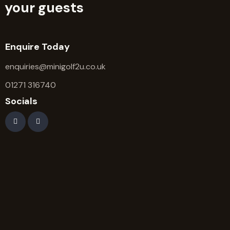
your guests
Enquire Today
enquiries@minigolf2u.co.uk
01271 316740
Socials