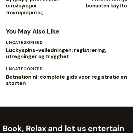
υπολογισμοί
bonusten käyttö
πονταρίσματος
You May Also Like
UNCATEGORIZED
Luckyspins-veiledningen: registrering,
utregninger og trygghet
UNCATEGORIZED
Betnation nl: complete gids voor registratie en
storten
Book, Relax and let us entertain