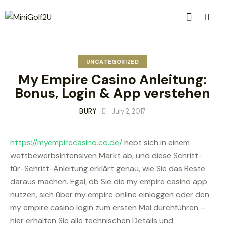
UNCATEGORIZED
My Empire Casino Anleitung:
Bonus, Login & App verstehen
BURY
July 2, 2017
https://myempirecasino.co.de/
hebt sich in einem
wettbewerbsintensiven Markt ab, und diese Schritt-
für-Schritt-Anleitung erklärt genau, wie Sie das Beste
daraus machen. Egal, ob Sie die my empire casino app
nutzen, sich über my empire online einloggen oder den
my empire casino login zum ersten Mal durchführen –
hier erhalten Sie alle technischen Details und