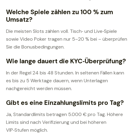
Welche Spiele zählen zu 100 % zum
Umsatz?
Die meisten Slots zählen voll. Tisch‑ und Live‑Spiele
sowie Video Poker tragen nur 5–20 % bei – überprüfen
Sie die Bonusbedingungen.
Wie lange dauert die KYC‑Überprüfung?
In der Regel 24 bis 48 Stunden. In seltenen Fällen kann
es bis zu 5 Werktage dauern, wenn Unterlagen
nachgereicht werden müssen.
Gibt es eine Einzahlungslimits pro Tag?
Ja, Standardlimits betragen 5.000 € pro Tag. Höhere
Limits sind nach Verifizierung und bei höheren
VIP‑Stufen möglich.