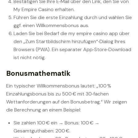
Bestätigen Sie Ihre E‑Mail über den Link, den Sie von
My Empire Casino erhalten.
Führen Sie die erste Einzahlung durch und wählen Sie
ggf. einen Willkommensbonus aus.
Laden Sie bei Bedarf die my empire casino app über
den „Zum Startbildschirm hinzufügen“‑Dialog Ihres
Browsers (PWA). Ein separater App‑Store‑Download
ist nicht nötig.
Bonusmathematik
Ein typischer Willkommensbonus lautet: „100 %
Einzahlungsbonus bis zu 500 € mit 30‑fachen
Wettanforderungen auf den Bonusbetrag.“ Wir zeigen
die Berechnung an einem Beispiel:
Sie zahlen 100 € ein → Bonus: 100 € →
Gesamtguthaben: 200 €.