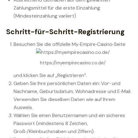
Zahlungsmittel für die erste Einzahlung
(Mindesteinzahlung variiert)
Schritt-für-Schritt-Registrierung
Besuchen Sie die offizielle My‑Empire‑Casino‑Seite
https://myempirecasino.co.de/
und klicken Sie auf „Registrieren“.
Geben Sie Ihre persönlichen Daten ein: Vor‑ und
Nachname, Geburtsdatum, Wohnadresse und E‑Mail.
Verwenden Sie dieselben Daten wie auf Ihrem
Ausweis.
Wählen Sie einen Benutzernamen und ein sicheres
Passwort (mindestens 8 Zeichen,
Groß‑/Kleinbuchstaben und Ziffern).