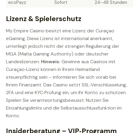
ecoPayz
Sofort
24–48 Stunden
Lizenz & Spielerschutz
My Empire Casino besitzt eine Lizenz der Curaçao
eGaming. Diese Lizenz ist international anerkannt,
unterliegt jedoch nicht der strengen Regulierung der
MGA (Malta Gaming Authority) oder deutscher
Landeslizenzen.
Hinweis:
Gewinne aus Casinos mit
Curaçao‑Lizenz können in Ihrem Heimatland
steuerpflichtig sein – informieren Sie sich vorab bei
Ihrem Finanzamt. Das Casino setzt SSL‑Verschlüsselung,
2FA und eine KYC‑Prüfung ein, um Ihr Konto zu schützen.
Spielen Sie verantwortungsbewusst: Nutzen Sie
Einzahlungslimits und die Selbstausschlussfunktion im
Konto.
Insiderberatung – VIP‑Programm